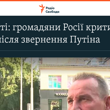
аті: громадяни Росії кри
ісля звернення Путіна