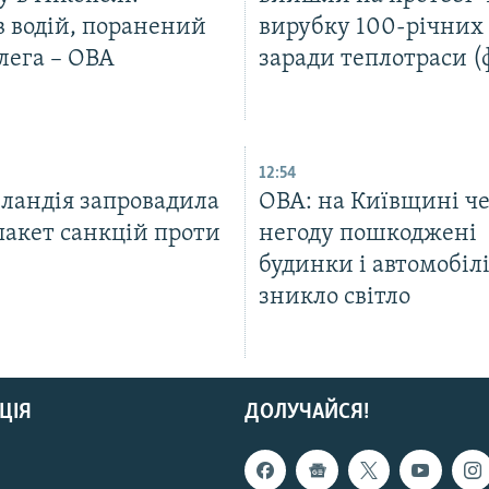
в водій, поранений
вирубку 100-річних 
лега – ОВА
заради теплотраси (
12:54
еландія запровадила
ОВА: на Київщині ч
пакет санкцій проти
негоду пошкоджені
будинки і автомобілі
зникло світло
ЦІЯ
ДОЛУЧАЙСЯ!