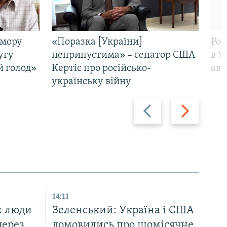
омору
«Поразка [України]
Рос
угу
неприпустима» – сенатор США
в У
й голод»
Кертіс про російсько-
авт
українську війну
Назад
Вперед
14:11
х люди
Зеленський: Україна і США
через
домовились про щомісячне