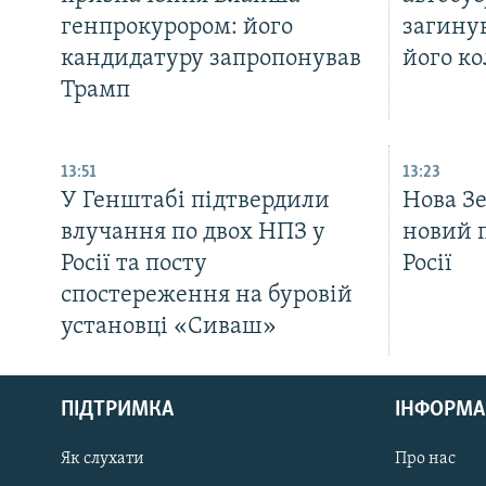
генпрокурором: його
загину
кандидатуру запропонував
його ко
Трамп
13:51
13:23
У Генштабі підтвердили
Нова З
влучання по двох НПЗ у
новий 
Росії та посту
Росії
спостереження на буровій
установці «Сиваш»
КРИМ РЕАЛІЇ
РУС
ПІДТРИМКА
ІНФОРМА
УКР
КТАТ
Як слухати
Про нас