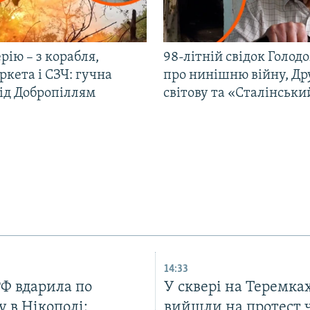
рію – з корабля,
98-літній свідок Голод
кета і СЗЧ: гучна
про нинішню війну, Др
під Добропіллям
світову та «Сталінськи
14:33
РФ вдарила по
У сквері на Теремка
у в Нікополі:
вийшли на протест 