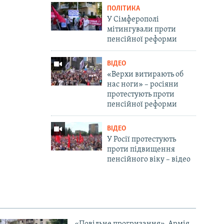
ПОЛІТИКА
У Сімферополі
мітингували проти
пенсійної реформи
ВІДЕО
«Верхи витирають об
нас ноги» – росіяни
протестують проти
пенсійної реформи
ВІДЕО
У Росії протестують
проти підвищення
пенсійного віку – відео