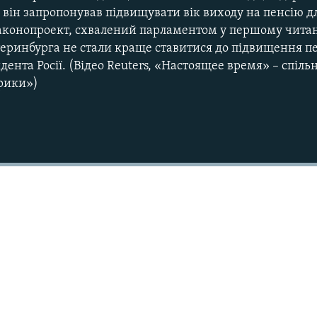
він запропонував підвищувати вік виходу на пенсію дл
 законопроект, схвалений парламентом у першому чита
теринбурга не стали краще ставитися до підвищення пе
дента Росії. (Відео Reuters, «Настоящее время» – спіль
ерики»)