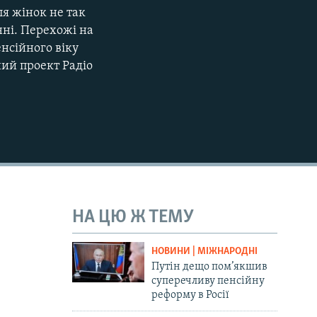
я жінок не так
нні. Перехожі на
нсійного віку
ний проект Радіо
НА ЦЮ Ж ТЕМУ
НОВИНИ | МІЖНАРОДНІ
Путін дещо пом’якшив
суперечливу пенсійну
реформу в Росії