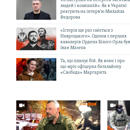
«Я наступив на інтереси багатьох
людей і компаній». Як в Україні
реагують на інтерв’ю Михайла
Федорова
«Історія ще раз сміється з
Навроцького». Одним з перших
кавалерів Ордена Білого Орла бу
Іван Мазепа
Та, що планує бій. Як воює і про
що мріє офіцерка батальйону
«Свобода» Маргарита