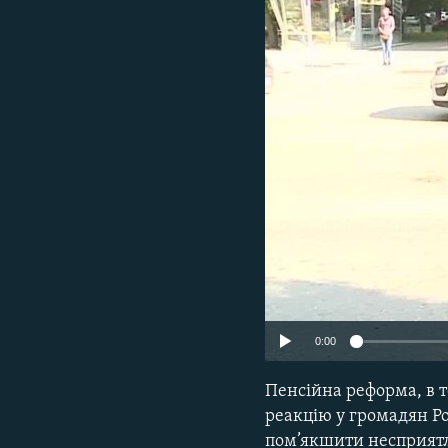
МУЛЬТИМЕДІА
ФОТО
СПЕЦПРОЄКТИ
ПОДКАСТИ
0:00
Пенсійна реформа, в т
реакцію у громадян Р
пом’якшити несприятл