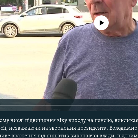
No media source currently avail
ому числі підвищення віку виходу на пенсію, виклика
осії, незважаючи на звернення президента. Володимир
иве враження від ініціатив виконавчої влади, підтри