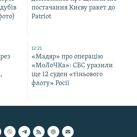
дубів
постачання Києву ракет до
фото)
Patriot
12:21
ерез
«Мадяр» про операцію
«МоЛоЧКа»: СБС уразили
,
ще 12 суден «тіньового
флоту» Росії