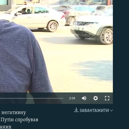
able
2:04
ЗАВАНТАЖИТИ
є негативну
EMBED
 Путін спробував
маних