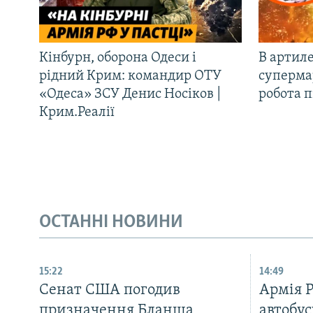
Кінбурн, оборона Одеси і
В артиле
рідний Крим: командир ОТУ
супермар
«Одеса» ЗСУ Денис Носіков |
робота 
Крим.Реалії
ОСТАННІ НОВИНИ
15:22
14:49
Сенат США погодив
Армія 
призначення Бланша
автобус