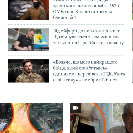
«Один стріляє в себе, а двоє
здаються в полон»: комбат 157-ї
ОМБр про Костянтинівку та
ближні бої
Від ейфорії до небажання жити.
Що відбувається з людьми після
в
звільнення із російського полону
«Боляче, що мого найкращого
бійця, який став батьком-
одинаком і перевівся в ТЦК, б’ють
свої в тилу» – комбриг Габінет