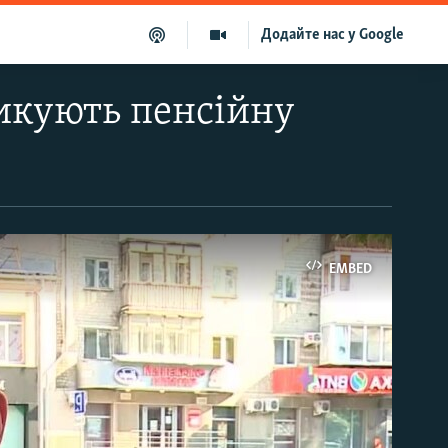
Додайте нас у Google
тикують пенсійну
EMBED