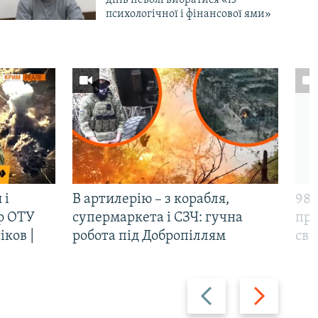
днів неволі вибратися «із
психологічної і фінансової ями»
 і
В артилерію – з корабля,
98-
р ОТУ
супермаркета і СЗЧ: гучна
про
іков |
робота під Добропіллям
сві
Назад
Вперед