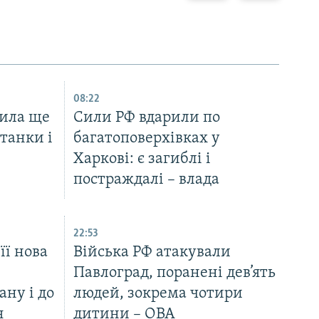
08:22
тила ще
Сили РФ вдарили по
 танки і
багатоповерхівках у
Харкові: є загиблі і
постраждалі – влада
22:53
її нова
Війська РФ атакували
Павлоград, поранені дев’ять
ану і до
людей, зокрема чотири
я
дитини – ОВА