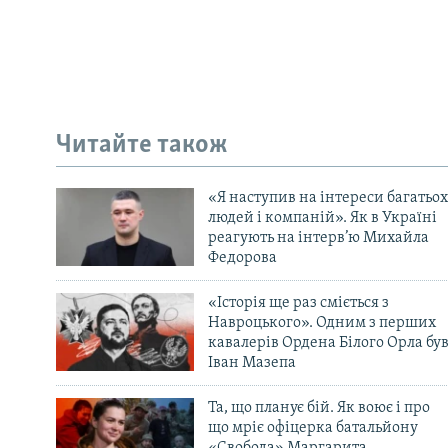
Читайте також
«Я наступив на інтереси багатьох
людей і компаній». Як в Україні
реагують на інтерв’ю Михайла
Федорова
«Історія ще раз сміється з
Навроцького». Одним з перших
кавалерів Ордена Білого Орла бу
Іван Мазепа
Та, що планує бій. Як воює і про
що мріє офіцерка батальйону