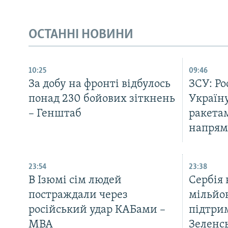
ОСТАННІ НОВИНИ
10:25
09:46
За добу на фронті відбулось
ЗСУ: Ро
понад 230 бойових зіткнень
Україн
– Генштаб
ракета
напрям
23:54
23:38
В Ізюмі сім людей
Сербія 
постраждали через
мільйо
російський удар КАБами –
підтри
МВА
Зеленс