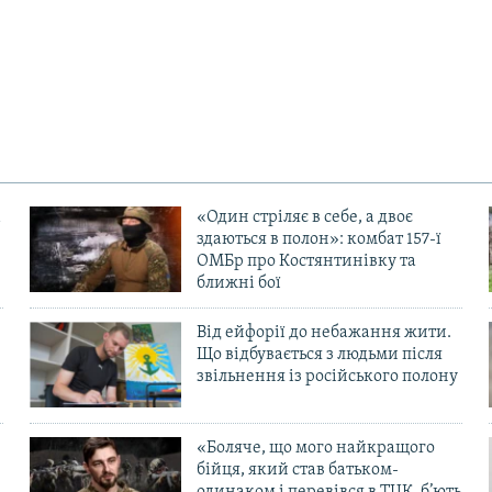
«Один стріляє в себе, а двоє
здаються в полон»: комбат 157-ї
ОМБр про Костянтинівку та
ближні бої
Від ейфорії до небажання жити.
Що відбувається з людьми після
в
звільнення із російського полону
«Боляче, що мого найкращого
бійця, який став батьком-