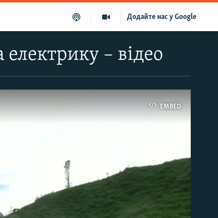
Додайте нас у Google
 електрику – відео
EMBED