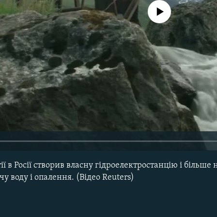
No media source currently avail
ї в Росії створив власну гідроелектростанцію і більше 
чу воду і опалення. (Відео Reuters)