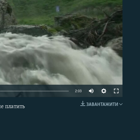
able
2:03
ЗАВАНТАЖИТИ
не платить
EMBED