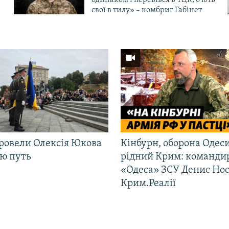
одинаком і перевівся в ТЦК, б’ють
свої в тилу» – комбриг Габінет
ровели Олексія Юкова
Кінбурн, оборона Одеси
ню путь
рідний Крим: команди
«Одеса» ЗСУ Денис Нос
Крим.Реалії