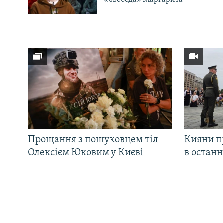
«Свобода» Маргарита
Прощання з пошуковцем тіл
Кияни п
Олексієм Юковим у Києві
в остан