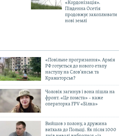
«Кордонізація».
Південна Осетія
продовжує захоплювати
нові землі
«Повільне прогризання». Армія
РФ готується до нового етапу
наступу на Слов’янськ та
Краматорськ?
Чоловік загинув і вона пішла на
фронт. «Це помста» – каже
операторка FPV «Білка»
Вийшов з полону, а дружина
виїхала до Польщі. Як після 1000