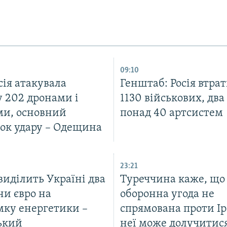
09:10
сія атакувала
Генштаб: Росія втра
у 202 дронами і
1130 військових, два
ми, основний
понад 40 артсистем
ок удару – Одещина
23:21
виділить Україні два
Туреччина каже, що 
ни євро на
оборонна угода не
мку енергетики –
спрямована проти Ір
ький
неї може долучитис