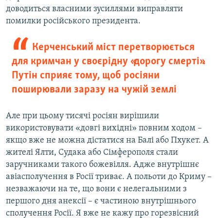
доводиться власними зусиллями виправляти
помилки російського президента.
Керченський міст перетворюється
для кримчан у своєрідну «дорогу смерті».
Путін сприяє тому, щоб росіяни
поширювали заразу на чужій землі
Але при цьому тисячі росіян вирішили
використовувати «довгі вихідні» повним ходом –
якщо вже не можна дістатися на Балі або Пхукет. А
жителі Ялти, Судака або Сімферополя стали
заручниками такого божевілля. Адже внутрішнє
авіасполучення в Росії триває. А польоти до Криму –
незважаючи на те, що вони є нелегальними з
першого дня анексії – є частиною внутрішнього
сполучення Росії. Я вже не кажу про горезвісний