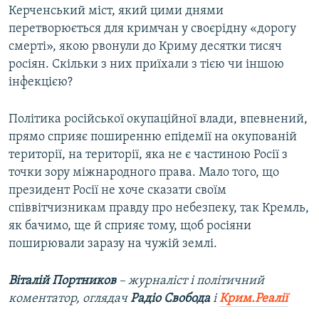
Керченський міст, який цими днями
перетворюється для кримчан у своєрідну «дорогу
смерті», якою рвонули до Криму десятки тисяч
росіян. Скільки з них приїхали з тією чи іншою
інфекцією?
Політика російської окупаційної влади, впевнений,
прямо сприяє поширенню епідемії на окупованій
території, на території, яка не є частиною Росії з
точки зору міжнародного права. Мало того, що
президент Росії не хоче сказати своїм
співвітчизникам правду про небезпеку, так Кремль,
як бачимо, ще й сприяє тому, щоб росіяни
поширювали заразу на чужій землі.
Віталій Портников
– журналіст і політичний
коментатор, оглядач
Радіо Свобода
і
Крим.Реалії