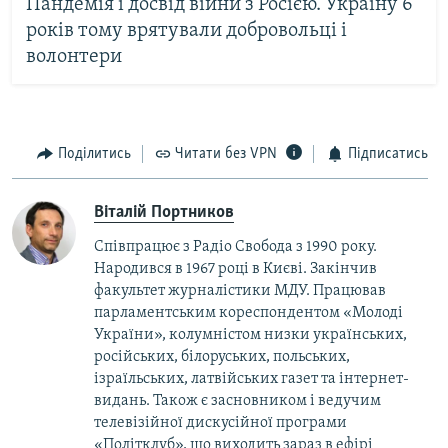
Пандемія і досвід війни з Росією. Україну 6
років тому врятували добровольці і
волонтери
Поділитись
Читати без VPN
Підписатись
Віталій Портников
Співпрацює з Радіо Свобода з 1990 року.
Народився в 1967 році в Києві. Закінчив
факультет журналістики МДУ. Працював
парламентським кореспондентом «Молоді
України», колумністом низки українських,
російських, білоруських, польських,
ізраїльських, латвійських газет та інтернет-
видань. Також є засновником і ведучим
телевізійної дискусійної програми
«Політклуб», що виходить зараз в ефірі