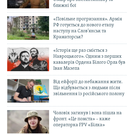
ближні бої
«Повільне прогризання». Армія
РФ готується до нового етапу
наступу на Слов’янськ та
Краматорськ?
«Історія ще раз сміється з
Навроцького». Одним з перших
кавалерів Ордена Білого Орла був
Іван Мазепа
Від ейфорії до небажання жити.
Що відбувається з людьми після
звільнення із російського полону
Чоловік загинув і вона пішла на
фронт. «Це помста» – каже
операторка FPV «Білка»