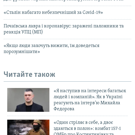
«Сталін набагато небезпечніший за Covid-19»
Почаївська лавра і коронавірус: заражені паломники та
реакція УПЦ (МП)
«Якщо люди захочуть вижити, їм доведеться
порозумнішати»
Читайте також
«Я наступив на інтереси багатьох
людей і компаній». Як в Україні
реагують на інтерв’ю Михайла
Федорова
«Один стріляє в себе, а двоє
здаються в полон»: комбат 157-ї
ОМБр про Костянтинівку та