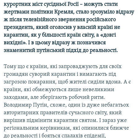
курортних міст сусідньої Росії – можуть стати
Усі сайти RFE/RL
жертвами політики Кремля, стало зрозуміло відразу
ж після телевізійного звернення російського
президента, який оголосив у власній країні не
карантин, як у більшості країн світу, а «довгі
вихідні». І в цьому відразу ж позначився
знаменитий путінський підхід до реальності.
Тому що є країни, які запроваджують для своїх
громадян суворий карантин і вимагають під
загрозою покарання, щоб жителі сиділи вдома. А є
країни, які обмежуються лише невеликими
заходами, але зберігають робочий ритм.
Володимир Путін, схоже, один із дуже небагатьох
авторитарних правителів сучасного світу, який
вирішив підмінити карантин святом. І зараз уже
регіональним керівникам, які опинилися ближче
до реальності і бояться спалахів епідемії,