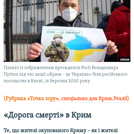
МУЛЬТИМЕДІА
ФОТО
СПЕЦПРОЄКТИ
ПОДКАСТИ
КРИМ РЕАЛІЇ
РУС
Плакат із зображенням президента Росії Володимира
УКР
Путіна під час акції «Крим – це Україна» біля російського
посольства в Києві, 16 березня 2020 року
КТАТ
(Рубрика «Точка зору»,
спеціально для Крим.Реалії
)
ДОЛУЧАЙСЯ!
«Дорога смерті» в Крим
Те, що жителі окупованого Криму – як і жителі