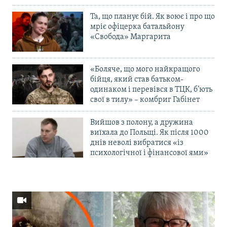
Та, що планує бій. Як воює і про що
мріє офіцерка батальйону
«Свобода» Маргарита
«Боляче, що мого найкращого
бійця, який став батьком-
одинаком і перевівся в ТЦК, б’ють
свої в тилу» – комбриг Габінет
Вийшов з полону, а дружина
виїхала до Польщі. Як після 1000
днів неволі вибратися «із
психологічної і фінансової ями»