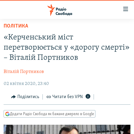
Доступність
посилання
Перейти
ПОЛІТИКА
до
РАДІО СВОБОДА – 70 РОКІВ
«Керченський міст
основного
ВСЕ ЗА ДОБУ
матеріалу
перетворюється у «дорогу смерті»
СТАТТІ
Перейти
– Віталій Портников
до
ВІЙНА
ПОЛІТИКА
основної
Віталій Портников
РОСІЙСЬКА «ФІЛЬТРАЦІЯ»
ЕКОНОМІКА
навігації
Перейти
02 квітня 2020, 23:40
ДОНБАС.РЕАЛІЇ
СУСПІЛЬСТВО
до
КРИМ.РЕАЛІЇ
КУЛЬТУРА
Поділитись
Читати без VPN
пошуку
ТИ ЯК?
СПОРТ
Додати Радіо Свобода як бажане джерело в Google
СХЕМИ
УКРАЇНА
КИТАЙ.ВИКЛИКИ
СВІТ