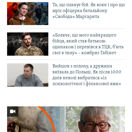
Та, що планує бій. Як воює і про що
мріє офіцерка батальйону
«Свобода» Маргарита
«Боляче, що мого найкращого
бійця, який став батьком-
одинаком і перевівся в ТЦК, б’ють
свої в тилу» – комбриг Габінет
Вийшов з полону, а дружина
виїхала до Польщі. Як після 1000
днів неволі вибратися «із
психологічної і фінансової ями»