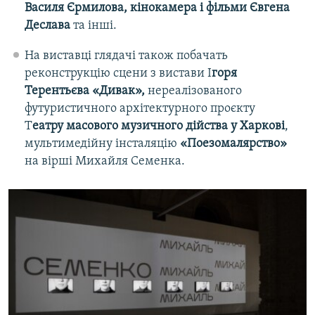
Василя Єрмилова, кінокамера і фільми Євгена
Деслава
та інші.
На виставці глядачі також побачать
реконструкцію сцени з вистави І
горя
Терентьєва «Дивак»,
нереалізованого
футуристичного архітектурного проєкту
Т
еатру масового музичного дійства у Харкові
,
мультимедійну інсталяцію
«Поезомалярство»
на вірші Михайля Семенка.