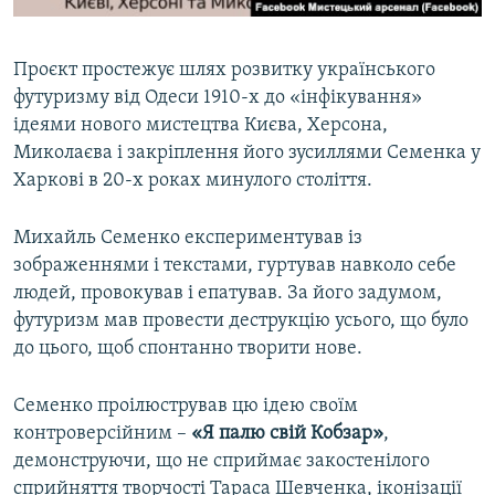
Проєкт простежує шлях розвитку українського
футуризму від Одеси 1910-х до «інфікування»
ідеями нового мистецтва Києва, Херсона,
Миколаєва і закріплення його зусиллями Семенка у
Харкові в 20-х роках минулого століття.
Михайль Семенко експериментував із
зображеннями і текстами, гуртував навколо себе
людей, провокував і епатував. За його задумом,
футуризм мав провести деструкцію усього, що було
до цього, щоб спонтанно творити нове.
Семенко проілюстрував цю ідею своїм
контроверсійним –
«Я палю свій Кобзар»
,
демонструючи, що не сприймає закостенілого
сприйняття творчості Тараса Шевченка, іконізації