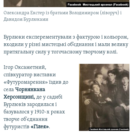
Олександра Екстер із братами Володимиром (ліворуч) і
Давидом Бурлюками
Бурлюки експерементували з фактурою і кольором,
входили у різні мистецькі об’єднання і мали велику
притягальну силу у тогочасному творчому колі.
Ігор Оксаметний,
співкуратор виставки
«Футуромарення» їздив до
села
Чорнянкана
Херсонщині,
де у садибі
Бурлюків зародилася і
базувалося у 1910-х роках
творче об'єднання
футуристів
«Гілея»
.