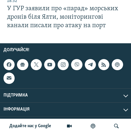
18:32
У ГУР заявили про «парад» морських
дронів біля Ялти, моніторингові
канали писали про атаку на порт
ДОЛУЧАЙСЯ!
ПІДТРИМКА
ІНФОРМАЦІЯ
UTC+3
© Радіо Свобода, 2026 | Усі права застережено.
Додайте нас у Google