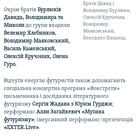
Брати Давид і
Окрім братів
Бурлюків
Володимир Бурлюки,
Давида, Володимира та
Олексій Кручених,
Володимир
Миколи
до групи входили
Маяковський,
Велемир Хлєбников,
Бенедикт Лівшиць.
Володимир Маяковський,
Василь Каменський,
Олексій Кручоних, Олена
Гуро.
Відчути енергію футуристів також допомагають
спеціальна концертна програма «Фокстроти»
письменника і дослідника літературного
футуризму
Сергія Жадана з Юрієм Гурджи
;
перформанс
Алли Загайкевич «Музика
футуризму»
; імерсивний перформанс-презентація
«EXTER.Live»
.