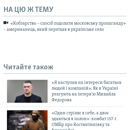
НА ЦЮ Ж ТЕМУ
«Кобзарство – спосіб подолати московську пропаганду»
– американець, який переїхав в українське село
Читайте також
«Я наступив на інтереси багатьох
людей і компаній». Як в Україні
реагують на інтерв’ю Михайла
Федорова
«Один стріляє в себе, а двоє
здаються в полон»: комбат 157-ї
ОМБр про Костянтинівку та