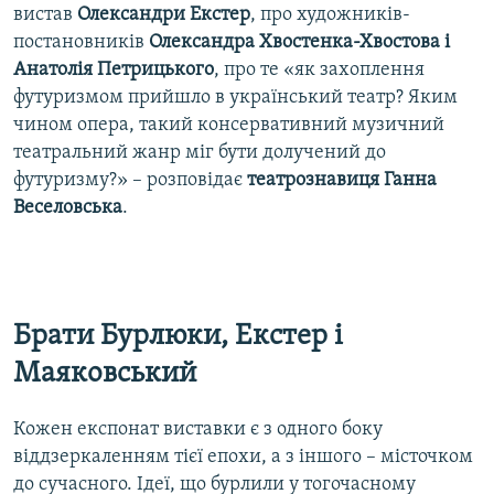
вистав
Олександри Екстер
, про художників-
постановників
Олександра Хвостенка-Хвостова і
Анатолія Петрицького
, про те «як захоплення
футуризмом прийшло в український театр? Яким
чином опера, такий консервативний музичний
театральний жанр міг бути долучений до
футуризму?» – розповідає
театрознавиця Ганна
Веселовська
.
Брати Бурлюки, Екстер і
Маяковський
Кожен експонат виставки є з одного боку
віддзеркаленням тієї епохи, а з іншого – місточком
до сучасного. Ідеї, що бурлили у тогочасному