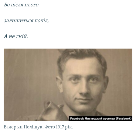
Бо після нього
залишиться попіл,
А не гній.
Валер'ян Поліщук. Фото 1917 рік.