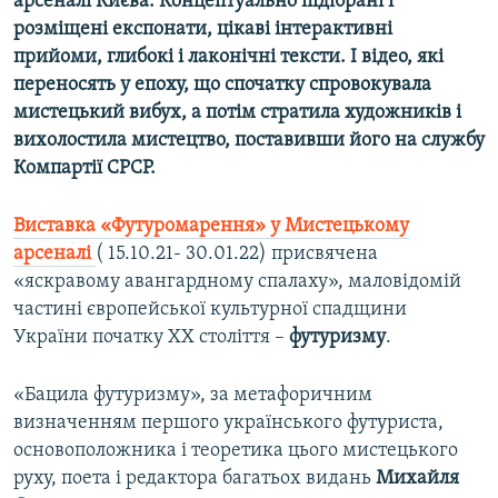
арсеналі Києва. Концептуально підібрані і
Усі сайти RFE/RL
розміщені експонати, цікаві інтерактивні
прийоми, глибокі і лаконічні тексти. І відео, які
переносять у епоху, що спочатку спровокувала
мистецький вибух, а потім стратила художників і
вихолостила мистецтво, поставивши його на службу
Компартії СРСР.
Виставка «Футуромарення» у Мистецькому
арсеналі
( 15.10.21- 30.01.22) присвячена
«яскравому авангардному спалаху», маловідомій
частині європейської культурної спадщини
України початку ХХ століття –
футуризму
.
«Бацила футуризму», за метафоричним
визначенням першого українського футуриста,
основоположника і теоретика цього мистецького
руху, поета і редактора багатьох видань
Михайля