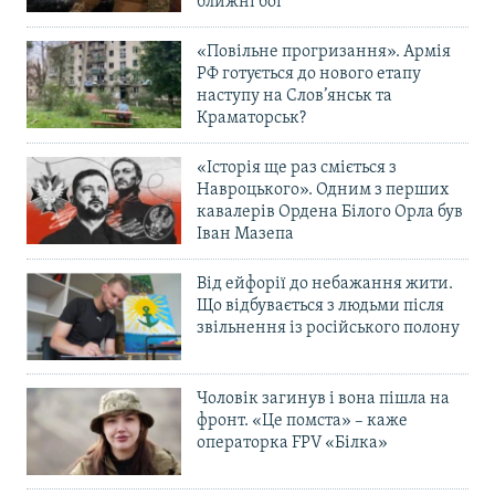
ближні бої
«Повільне прогризання». Армія
РФ готується до нового етапу
наступу на Слов’янськ та
Краматорськ?
«Історія ще раз сміється з
Навроцького». Одним з перших
кавалерів Ордена Білого Орла був
Іван Мазепа
Від ейфорії до небажання жити.
Що відбувається з людьми після
звільнення із російського полону
Чоловік загинув і вона пішла на
фронт. «Це помста» – каже
операторка FPV «Білка»