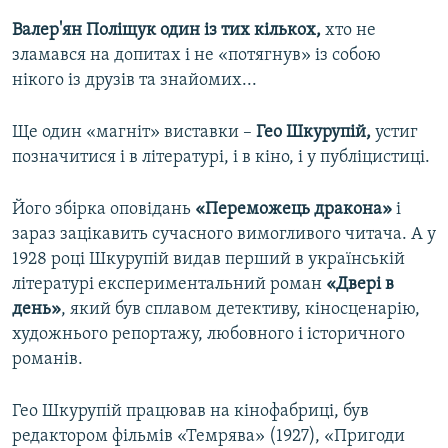
Валер'ян Поліщук один із тих кількох,
хто не
зламався на допитах і не «потягнув» із собою
нікого із друзів та знайомих...
Ще один «магніт» виставки –
Гео Шкурупій,
устиг
позначитися і в літературі, і в кіно, і у публіцистиці.
Його збірка оповідань
«Переможець дракона»
і
зараз зацікавить сучасного вимогливого читача. А у
1928 році Шкурупій видав перший в українській
літературі експериментальний роман
«Двері в
день»
, який був сплавом
детективу, кіносценарію,
художнього репортажу, любовного і історичного
романів.
Гео Шкурупій працював на кінофабриці, був
редактором фільмів «Темрява» (1927), «Пригоди