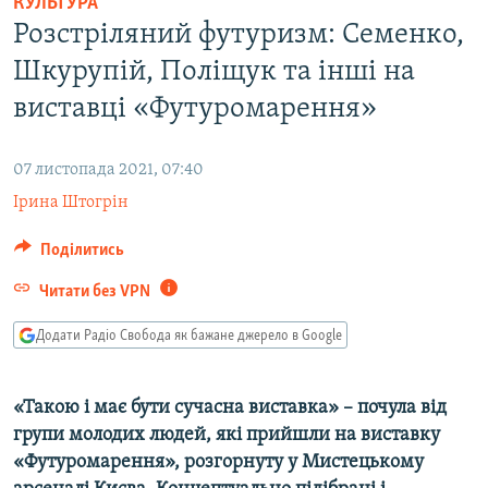
КУЛЬТУРА
МУЛЬТИМЕДІА
Розстріляний футуризм: Семенко,
ФОТО
Шкурупій, Поліщук та інші на
СПЕЦПРОЄКТИ
виставці «Футуромарення»
ПОДКАСТИ
07 листопада 2021, 07:40
КРИМ РЕАЛІЇ
Ірина Штогрін
РУС
Поділитись
УКР
Читати без VPN
КТАТ
Додати Радіо Свобода як бажане джерело в Google
ДОЛУЧАЙСЯ!
«Такою і має бути сучасна виставка» – почула від
групи молодих людей, які прийшли на виставку
«Футуромарення», розгорнуту у Мистецькому