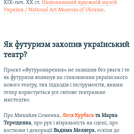
XIX–поч. XX ст.
Національний художній музей
України / National Art Museum of Ukraine
.
Як футуризм захопив український
театр?
Проєкт «Футуромарення» не залишив без уваги і те
як футуризм вплинув на становлення українського
нового театру, тих підходів і інструментів, якими
тепер користується усе світове театральне
мистецтво.
Про Михайля Семенка,
Леся Курбаса
та Марка
Терещенка
, про рух і візуальність на сцені, про
костюми і декорації
Вадима Меллера
, ескізи до