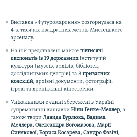
Виставка «Футуромарення» розгорнулася на
4-х тисячах квадратних метрів Мистецького
арсеналу.
На ній представлені майже
півтисячі
експонатів із 19 державних
інституцій
культури (музеїв, архівів, бібліотек,
дослідницьких центрів) та 8
приватних
колекцій
, архівні документи, фотографії,
ігрові та хронікальні кінострічки.
Унікальними є єдині збережені в Україні
супрематичні вишивки
Ніни Генке-Меллер
, а
також твори Д
авида Бурлюка, Вадима
Меллера, Олександра Богомазова, Марії
Синякової, Бориса Косарева, Сандро Фазіні,