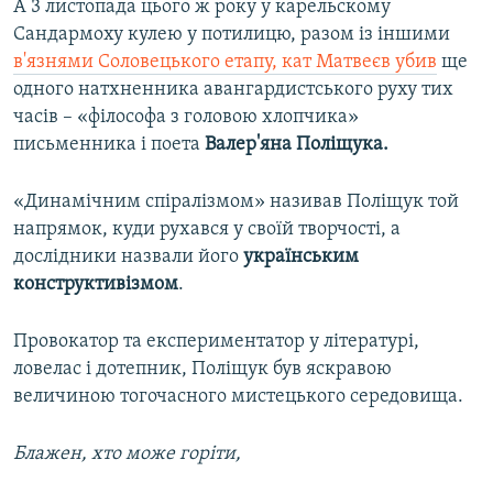
А 3 листопада цього ж року у карельскому
Сандармоху кулею у потилицю, разом із іншими
в'язнями Соловецького етапу, кат Матвеєв убив
ще
одного натхненника авангардистського руху тих
часів – «філософа з головою хлопчика»
письменника і поета
Валер'яна Поліщука.
«Динамічним спіралізмом» називав Поліщук той
напрямок, куди рухався у своїй творчості, а
дослідники назвали його
українським
конструктивізмом
.
Провокатор та експериментатор у літературі,
ловелас і дотепник, Поліщук був яскравою
величиною тогочасного мистецького середовища.
Блажен, хто може горіти,