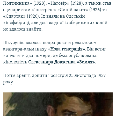
Полтинника» (1928), «Наговір» (1928), а також став
сценаристом кінострічок «Синій пакет» (1926) та
«Спартак» (1926). Їх зняли на Одеській
кінофабриці, але досі жодної із збережених копій
не вдалося знайти.
Шкурупію вдалося попрацювати редактором
авангард-альманаху «
Нова генерація».
Він встиг
випустити два номери, де була опублікована
кіноповість
Олександра Довженка «Земля»
.
Потім арешт, допити і розстріл 25 листопада 1937
року.