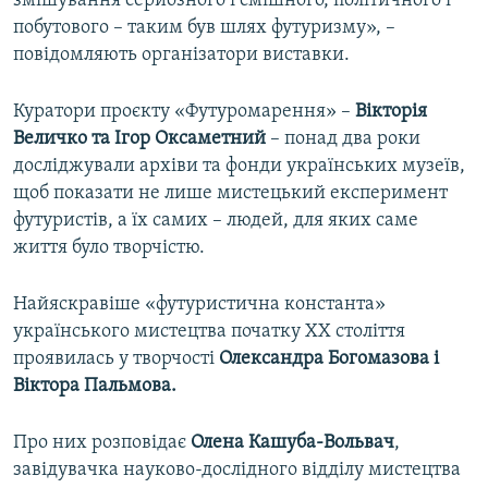
змішування серйозного і смішного, політичного і
побутового – таким був шлях футуризму», –
повідомляють організатори виставки.
Куратори проєкту «Футуромарення»
–
Вікторія
Величко та Ігор Оксаметний
– понад два роки
досліджували архіви та фонди українських музеїв,
щоб показати не лише мистецький експеримент
футуристів, а їх самих – людей, для яких саме
життя було творчістю.
Найяскравіше «футуристична константа»
українського мистецтва початку XX століття
проявилась у творчості
Олександра Богомазова і
Віктора Пальмова.
Про них розповідає
Олена Кашуба-Вольвач
,
завідувачка науково-дослідного відділу мистецтва