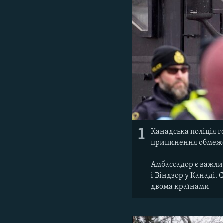
1
Канадська поліція г
припинення обмежен
Амбассадор є важли
і Віндзор у Канаді.
двома країнами