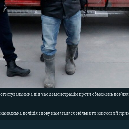
отестувальника під час демонстрацій проти обмежень пов'язани
о, канадська поліція знову намагалася звільнити ключовий пр