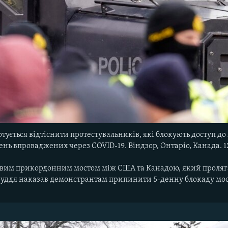
отується відтіснити протестувальників, які блокують доступ 
ь впроваджених через COVID-19. Віндзор, Онтаріо, Канада. 12
вим прикордонним мостом між США та Канадою, який пролягає 
 Суддя наказав демонстрантам припинити 5-денну блокаду мост