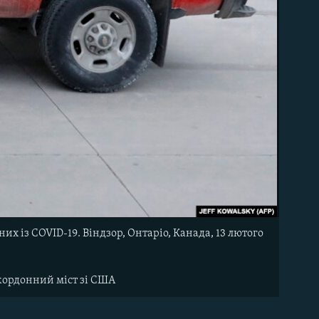
х із COVID-19. Віндзор, Онтаріо, Канада, 13 лютого
икордонний міст зі США