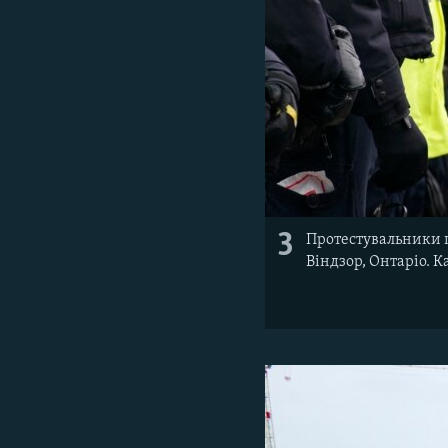
3
Протестувальники п
Віндзор, Онтаріо. К