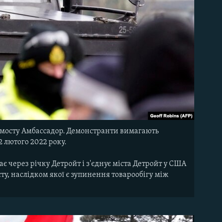
до мосту Амбассадор. Демонстранти вимагають
 лютого 2022 року.
через річку Детройт і з'єднує міста Детройт у США
у, наслідком якої є зупинення товарообігу між