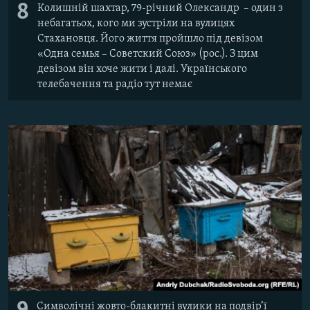
8
Колишній шахтар, 79-річний Олександр – один з
небагатьох, кого ми зустріли на вулицях
Стахановця. Його життя пройшло під девізом
«Одна семья – Советский Союз» (рос.). З цим
девізом він хоче жити і далі. Українського
телебачення та радіо тут немає
Символічні жовто-блакитні вулики на подвір’ї