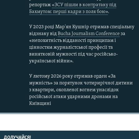
репортаж
«ЗСУ пішли в контратаку під
Бахмутом: перші кадри з поля бою»
.
У 2023 році Мар'ян Кушнір отримав спеціальну
відзнаку від
Bucha Journalism Conference
за
«непохитність відданості принципам і
цінностям журналістської професії та
винятковій мужності під час російсько-
української війни».
У лютому 2026 року отримав орден «За
мужність» за порятунок чотирирічної дитини
з квартири, охопленої вогнем унаслідок
російської атаки ударними дронами на
Київщині
ДОЛУЧАЙСЯ!