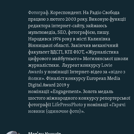
Фотограф
. Кореспондент. На Радіо Свобода
працюю з лютого 2003 року. Виконую функції
редактора інтернет-сайту, займаюсь
мультимедіа, SEO, фотографією, пишу.
Народився 1976 року в місті Калинівка
Вінницької області. Закінчив механічний
факультет ВДСГІ, КПІ ФІОТ, «Журналістика
цифрового майбутнього» Могилянської школи
журналістики.
Лауреат конкурсу
Lovie
Awards
у номінації Інтернет-відео за
«​
відео з
йолки
»
. Фіналіст конкурсу European Media
Digital Award 2019 у
номінації «Engagement». Золота медаль
шостого міжнародного конкурсу репортерської
фотографії
LifePressPhoto
у номінації
«Гарячі
новини (одиночне фото)»
.