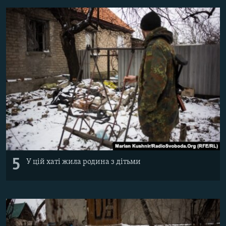
5
У цій хаті жила родина з дітьми