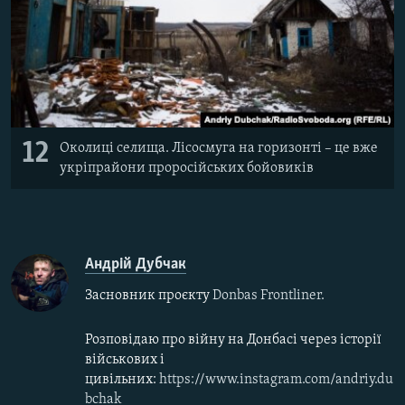
12
Околиці селища. Лісосмуга на горизонті – це вже
укріпрайони проросійських бойовиків
Андрій Дубчак
Засновник проєкту
Donbas Frontliner.
Розповідаю про війну на Донбасі через історії
військових і
цивільних
:
https://www.instagram.com/andriy.du
bchak