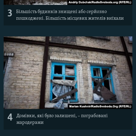
3
Більшість будинків знищені або серйозно
пошкоджені. Більшість місцевих жителів виїхали
4
Домівки, які було залишені, – пограбовані
мародерами