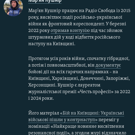
Мар'ян Кушнір
Мар’ян Кушнір працює на Радіо Свобода із 2015
року, висвітлює події російсько-української
війни як фронтовий кореспондент. У березні
2022 року
отримав контузію
під час зйомок
штурмових дій у ході відбиття російського
наступу на Київщині.
Протягом усіх років війни, спочатку гібридної,
а потім і повномасштабної, він
документує
бойові дії на всіх гарячих напрямках – на
Київщині, Харківщині, Донеччині, Запоріжжі,
Херсонщині. Кушнір є лауреатом
журналістської премії «Честь професії» за 2022
і 2024 роки.
Його матеріал
«Бій на Київщині: Українські
військові пішли у контрнаступ»
переміг у
номінації «Найкраще новинне висвітлення
резонансної події», а згодом журі відзначило