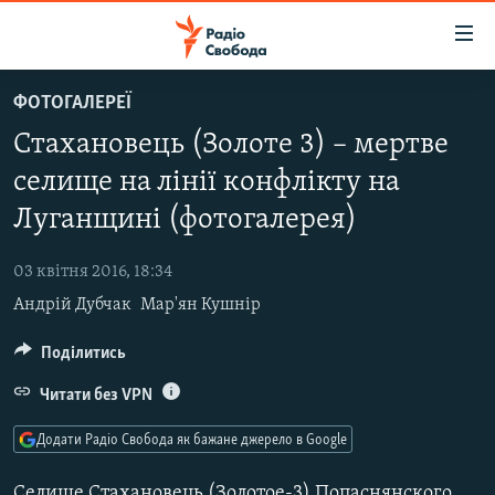
Доступність
посилання
Перейти
ФОТОГАЛЕРЕЇ
до
РАДІО СВОБОДА – 70 РОКІВ
Стахановець (Золоте 3) – мертве
основного
ВСЕ ЗА ДОБУ
матеріалу
селище на лінії конфлікту на
СТАТТІ
Перейти
Луганщині (фотогалерея)
до
ВІЙНА
ПОЛІТИКА
основної
03 квітня 2016, 18:34
РОСІЙСЬКА «ФІЛЬТРАЦІЯ»
ЕКОНОМІКА
навігації
Андрій Дубчак
Мар'ян Кушнір
Перейти
ДОНБАС.РЕАЛІЇ
СУСПІЛЬСТВО
до
Поділитись
КРИМ.РЕАЛІЇ
КУЛЬТУРА
пошуку
ТИ ЯК?
Читати без VPN
СПОРТ
СХЕМИ
УКРАЇНА
Додати Радіо Свобода як бажане джерело в Google
КИТАЙ.ВИКЛИКИ
СВІТ
Селище Стахановець (Золотое-3) Попаснянского