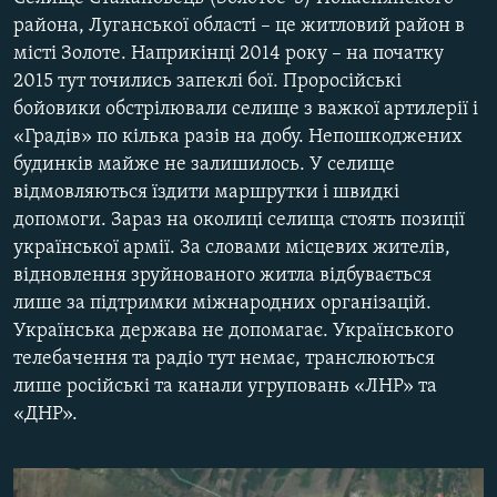
МУЛЬТИМЕДІА
района, Луганської області – це житловий район в
місті Золоте. Наприкінці 2014 року – на початку
ФОТО
2015 тут точились запеклі бої. Проросійські
СПЕЦПРОЄКТИ
бойовики обстрілювали селище з важкої артилерії і
«Градів» по кілька разів на добу. Непошкоджених
ПОДКАСТИ
будинків майже не залишилось. У селище
відмовляються їздити маршрутки і швидкі
КРИМ РЕАЛІЇ
допомоги. Зараз на околиці селища стоять позиції
РУС
української армії. За словами місцевих жителів,
УКР
відновлення зруйнованого житла відбувається
лише за підтримки міжнародних організацій.
КТАТ
Українська держава не допомагає. Українського
телебачення та радіо тут немає, транслюються
ДОЛУЧАЙСЯ!
лише російські та канали угруповань «ЛНР» та
«ДНР».