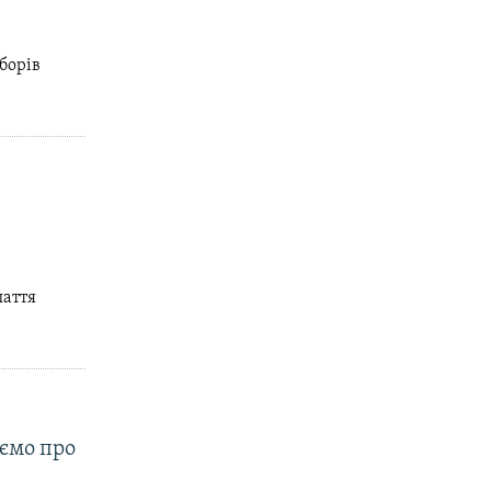
борів
паття
аємо про