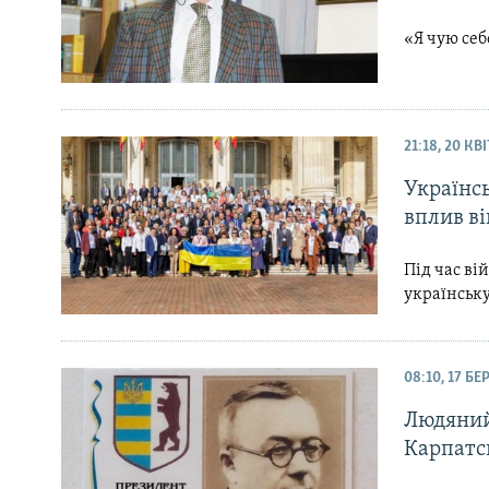
«Я чую себ
21:18, 20 КВ
Українсь
вплив в
Під час ві
українськ
08:10, 17 Б
Людяний
Карпатс