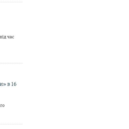
під час
и» в 16
ого