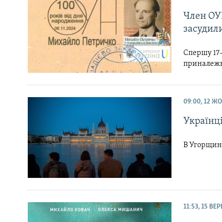
Член ОУ
засудили
Спершу 17-
приналежн
09:00, 12 Ж
Українц
В Угорщині
11:53, 15 ВЕ