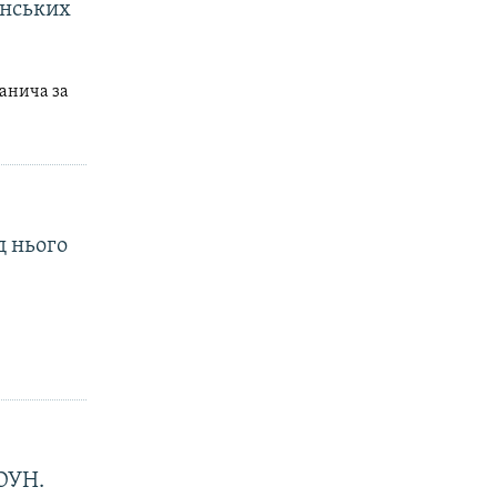
їнських
анича за
д нього
 ОУН.