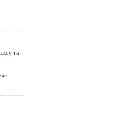
пису та
ило