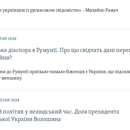
е українцем із русинською свідомістю» – Михайло Рамач
ІТНЯ 2024
ка діаспора в Румунії. Про що свідчать дані пере
ійни?
йни до Румунії приїхало чимало біженців з України, що підсил
у меншину
ЕРЕЗНЯ 2024
 політик у нелюдський час. Доля президента
ької України Волошина