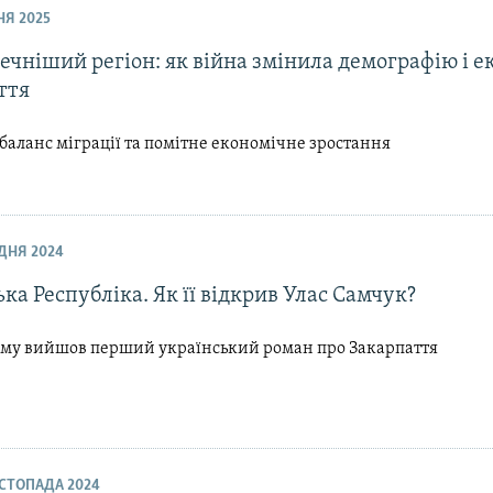
ЧНЯ 2025
чніший регіон: як війна змінила демографію і е
ття
аланс міграції та помітне економічне зростання
УДНЯ 2024
ка Республіка. Як її відкрив Улас Самчук?
тому вийшов перший український роман про Закарпаття
ИСТОПАДА 2024