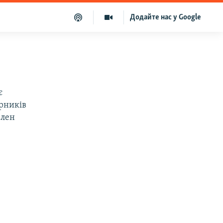
Додайте нас у Google
є
ірників
Член