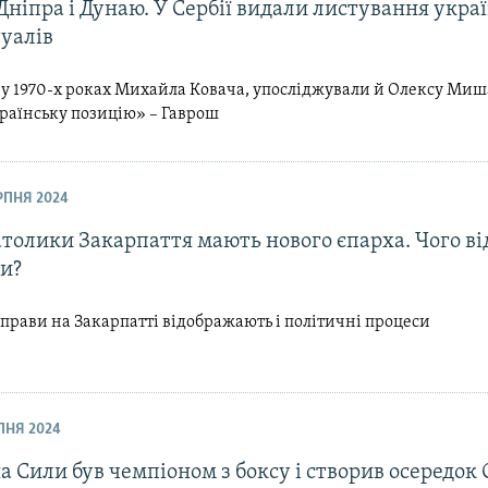
Дніпра і Дунаю. У Сербії видали листування укра
туалів
 у 1970-х роках Михайла Ковача, упосліджували й Олексу Миш
раїнську позицію» – Гаврош
ЕРПНЯ 2024
толики Закарпаття мають нового єпарха. Чого ві
ти?
прави на Закарпатті відображають і політичні процеси
ИПНЯ 2024
а Сили був чемпіоном з боксу і створив осередок