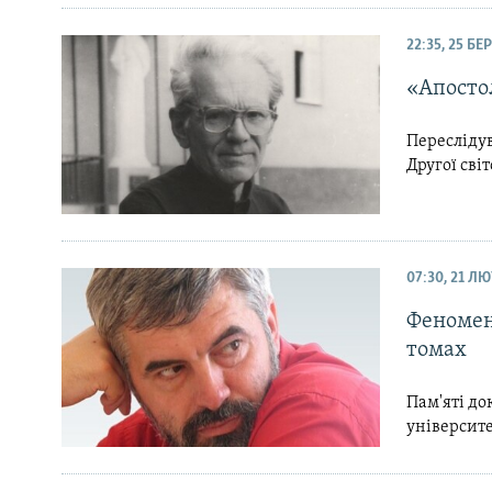
22:35, 25 БЕ
«Апостол
Переслідув
Другої сві
07:30, 21 Л
Феномен 
томах
Пам'яті до
університ