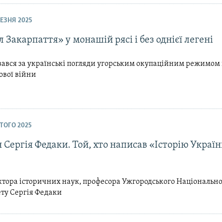
РЕЗНЯ 2025
 Закарпаття» у монашій рясі і без однієї легені
ався за українські погляди угорським окупаційним режимом 
тової війни
ЮТОГО 2025
Сергія Федаки. Той, хто написав «Історію Україн
ктора історичних наук, професора Ужгородського Національн
ету Сергія Федаки