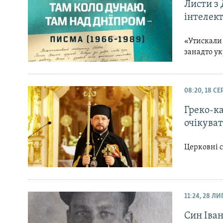
Листи з 
інтелек
«Утискали
занадто ук
08:20, 18 С
Греко-ка
очікува
Церковні с
11:24, 28 Л
Син Іван