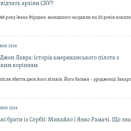
відчать архіви СБУ?
948 року Івана Фірцака-молодшого засудили на 25 років концта
РВНЯ 2024
Джон Лавра: історія американського пілота з
ьким корінням
після збиття двох його літаків. Його батьки – уродженці Закар
РАВНЯ 2024
кі брати із Сербії: Михайло і Янко Рамачі. Що зн