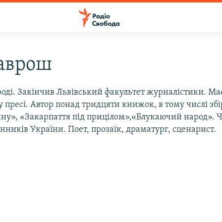
Гаврош
роді. Закінчив Львівський факультет журналістики. Ма
 у пресі. Автор понад тридцяти книжок, в тому числі зб
ину», «Закарпаття під прицілом»,«Блукаючий народ». 
нників України. Поет, прозаїк, драматург, сценарист.