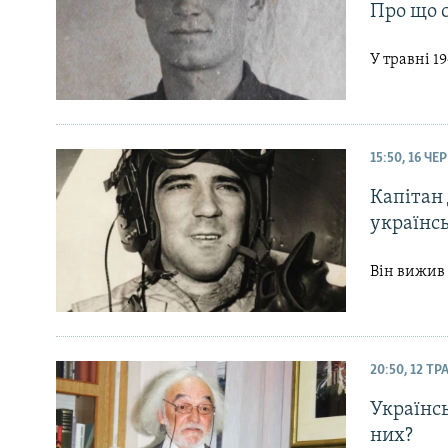
Про що с
У травні 1
15:50, 16 ЧЕ
Капітан 
українс
Він вижив 
20:50, 12 Т
Українсь
них?