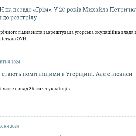
Н на псевдо «Грім». У 20 років Михайла Петричк
 до розстрілу
річного гімназиста заарештувала угорська окупаційна влада 
ість до ОУН
ОВТНЯ 2024
і стають помітнішими в Угорщині. Але є нюанси
 живе понад 36 тисяч українців
РЕСНЯ 2024