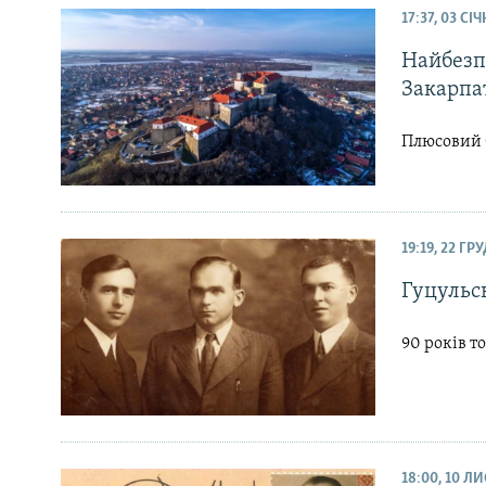
17:37, 03 СІ
Найбезпе
Закарпа
Плюсовий б
19:19, 22 ГР
Гуцульсь
90 років 
18:00, 10 Л