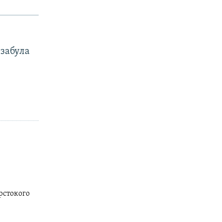
забула
рстокого