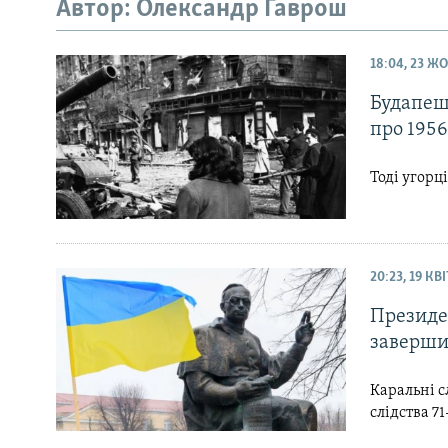
МУЛЬТИМЕДІА
Автор: Олександр Гаврош
ФОТО
18:04, 23 Ж
СПЕЦПРОЄКТИ
Будапеш
ПОДКАСТИ
про 1956
Тоді угорц
20:23, 19 КВ
Президе
заверши
Каральні с
слідства 7