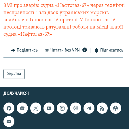
ЗМІ про аварію судна «Нафтогаз-67» через технічні
несправності
 Тіла двох українських моряків
знайшли в Гонконзькій протоці
 У Гонконгській
протоці тривають рятувальні роботи на місці аварії
судна «Нафтогаз-67»
Поділитись
Читати без VPN
Підписатись
Україна
ДОЛУЧАЙСЯ!