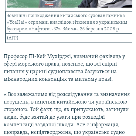
Усі сайти RFE/RL
Зовнішні пошкодження китайського суховантажника
«YoaHai» отримані внаслідок зіткнення з українським
буксиром «Нафтогаз-67». Зйомка 26 березня 2008 р.
(AFP)
Професор Пі-Кей Мухірджі, визнаний фахівець у
сфері морського права, пояснює, що всі спірні
питання у царині судноплавства базуються на
міжнародних конвенціях та митному праві.
« Все залежатиме від розслідування та визначення
порушень, вчинених китайською чи українською
стороною. Той факт, що, як припускають, загинули
люди, буде взятий до уваги при розподілі
компенсації завданої шкоди. Але є інформація,
щоправда, непідтверджена, що українське судно