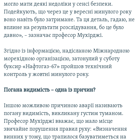
могло мати деякі недоліки у сенсі безпеки.
Подейкують, що через це у вересні минулого року
воно навіть було затримане. Та ця деталь, гадаю, не
вплине на результати розслідування, бо це було
давно», – зазначає професор Мухірджі.
Згідно із інформацією, надісланою Міжнародною
морехідною організацією, затонулий у суботу
буксир «Нафтогаз-67» пройшов технічний
контроль у жовтні минулого року.
Погана видимість – одна із причин?
Іншою можливою причиною аварії називають
погану видимість, викликану густим туманом.
Професор Мухірджі вважає, що мало місце
звичайне порушення правил руху: «Визначення
винних у тому, що трапилося базуватиметься на