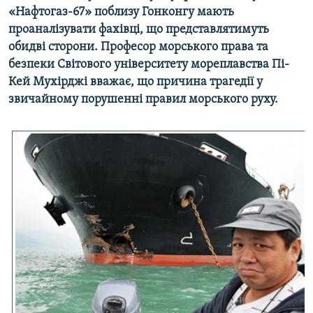
«Нафтогаз-67» поблизу Гонконгу мають
МУЛЬТИМЕДІА
проаналізувати фахівці, що представлятимуть
ФОТО
обидві сторони. Професор морського права та
СПЕЦПРОЄКТИ
безпеки Світового університету мореплавства Пі-
Кей Мухірджі вважає, що причина трагедії у
ПОДКАСТИ
звичайному порушенні правил морського руху.
КРИМ РЕАЛІЇ
РУС
УКР
КТАТ
ДОЛУЧАЙСЯ!