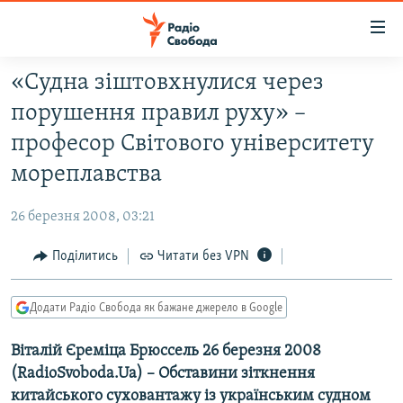
Доступність
посилання
Перейти
«Судна зіштовхнулися через
до
РАДІО СВОБОДА – 70 РОКІВ
порушення правил руху» –
основного
ВСЕ ЗА ДОБУ
матеріалу
професор Світового університету
СТАТТІ
Перейти
мореплавства
до
ВІЙНА
ПОЛІТИКА
основної
26 березня 2008, 03:21
РОСІЙСЬКА «ФІЛЬТРАЦІЯ»
ЕКОНОМІКА
навігації
Перейти
Поділитись
Читати без VPN
ДОНБАС.РЕАЛІЇ
СУСПІЛЬСТВО
до
КРИМ.РЕАЛІЇ
КУЛЬТУРА
пошуку
Додати Радіо Свобода як бажане джерело в Google
ТИ ЯК?
СПОРТ
Віталій Єреміца Брюссель 26 березня 2008
СХЕМИ
УКРАЇНА
(RadioSvoboda.Ua) – Обставини зіткнення
КИТАЙ.ВИКЛИКИ
СВІТ
китайського суховантажу із українським судном