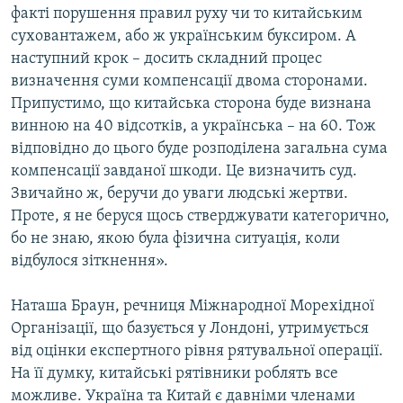
факті порушення правил руху чи то китайським
суховантажем, або ж українським буксиром. А
наступний крок – досить складний процес
визначення суми компенсації двома сторонами.
Припустимо, що китайська сторона буде визнана
винною на 40 відсотків, а українська – на 60. Тож
відповідно до цього буде розподілена загальна сума
компенсації завданої шкоди. Це визначить суд.
Звичайно ж, беручи до уваги людські жертви.
Проте, я не беруся щось стверджувати категорично,
бо не знаю, якою була фізична ситуація, коли
відбулося зіткнення».
Наташа Браун, речниця Міжнародної Морехідної
Організації, що базується у Лондоні, утримується
від оцінки експертного рівня рятувальної операції.
На її думку, китайські рятівники роблять все
можливе. Україна та Китай є давніми членами