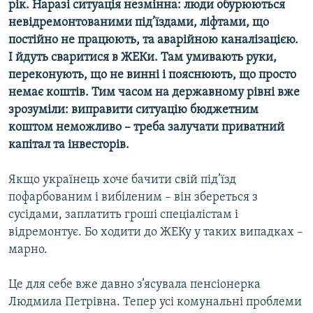
рік. Наразі ситуація незмінна: люди обурюються
МУЛЬТИМЕДІА
невідремонтованими під’їздами, ліфтами, що
ФОТО
постійно не працюють, та аварійною каналізацією.
І йдуть сваритися в ЖЕКи. Там умивають руки,
СПЕЦПРОЄКТИ
переконують, що не винні і пояснюють, що просто
ПОДКАСТИ
немає коштів. Тим часом на державному рівні вже
зрозуміли: виправити ситуацію бюджетним
КРИМ РЕАЛІЇ
коштом неможливо – треба залучати приватний
РУС
капітал та інвесторів.
УКР
Якщо українець хоче бачити свій під’їзд
КТАТ
пофарбованим і вибіленим – він збереться з
сусідами, заплатить гроші спеціалістам і
відремонтує. Бо ходити до ЖЕКу у таких випадках –
ДОЛУЧАЙСЯ!
марно.
Це для себе вже давно з’ясувала пенсіонерка
Людмила Петрівна. Тепер усі комунальні проблеми