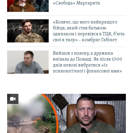
«Свобода» Маргарита
«Боляче, що мого найкращого
бійця, який став батьком-
одинаком і перевівся в ТЦК, б’ють
свої в тилу» – комбриг Габінет
Вийшов з полону, а дружина
виїхала до Польщі. Як після 1000
днів неволі вибратися «із
психологічної і фінансової ями»