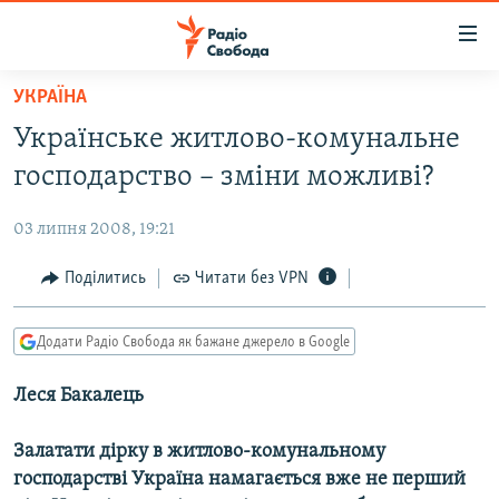
Доступність
посилання
Перейти
УКРАЇНА
до
РАДІО СВОБОДА – 70 РОКІВ
Українське житлово-комунальне
основного
ВСЕ ЗА ДОБУ
матеріалу
господарство – зміни можливі?
СТАТТІ
Перейти
до
03 липня 2008, 19:21
ВІЙНА
ПОЛІТИКА
основної
РОСІЙСЬКА «ФІЛЬТРАЦІЯ»
Поділитись
Читати без VPN
ЕКОНОМІКА
навігації
Перейти
ДОНБАС.РЕАЛІЇ
СУСПІЛЬСТВО
до
Додати Радіо Свобода як бажане джерело в Google
КРИМ.РЕАЛІЇ
КУЛЬТУРА
пошуку
Леся Бакалець
ТИ ЯК?
СПОРТ
СХЕМИ
УКРАЇНА
Залатати дірку в житлово-комунальному
господарстві Україна намагається вже не перший
КИТАЙ.ВИКЛИКИ
СВІТ