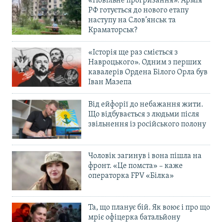
«Повільне прогризання». Армія
РФ готується до нового етапу
наступу на Слов’янськ та
Краматорськ?
«Історія ще раз сміється з
Навроцького». Одним з перших
кавалерів Ордена Білого Орла був
Іван Мазепа
Від ейфорії до небажання жити.
Що відбувається з людьми після
звільнення із російського полону
Чоловік загинув і вона пішла на
фронт. «Це помста» – каже
операторка FPV «Білка»
Та, що планує бій. Як воює і про що
мріє офіцерка батальйону