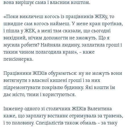
вона вирішує сама і власним коштом.
Усі сайти RFE/RL
«Поки викличеш когось із працівників ЖЕКу, то
швидше сам когось наймеш. У мене кран протікав,
і пішла у ЖЕК, а мені там сказали, що сьогодні
вихідний, нічим допомогти не зможуть. Що я
мусила робити? Найняла людину, заплатила гроші і
таким чином полагодила кран», – каже
пенсіонерка.
Працівники ЖЕКів обурюються: ну не можуть вони
витягнути з власної кишені гроші і за них
підремонтувати покрівлю будинку. Які кошти їм
дає місто, тими і користуються.
Інженер одного зі столичних ЖЕКів Валентина
каже, що зарплату востаннє отримувала за травень,
і то половину. Спеціалістів також обмаль – за таку