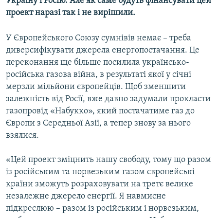
Україну і Росію. Але як саме будуть фінансувати цей
Усі сайти RFE/RL
проект наразі так і не вирішили.
У Європейського Союзу сумнівів немає – треба
диверсифікувати джерела енергопостачання. Це
переконання ще більше посилила українсько-
російська газова війна, в результаті якої у січні
мерзли мільйони європейців. Щоб зменшити
залежність від Росії, вже давно задумали прокласти
газопровід «Набукко», який постачатиме газ до
Європи з Середньої Азії, а тепер знову за нього
взялися.
«Цей проект зміцнить нашу свободу, тому що разом
із російським та норвезьким газом європейські
країни зможуть розраховувати на третє велике
незалежне джерело енергії. Я навмисне
підкреслюю – разом із російським і норвезьким,