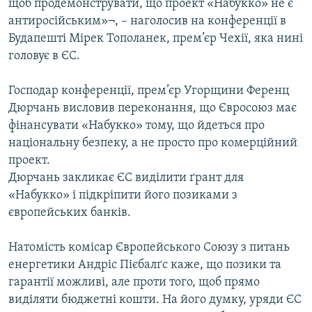
щоб продемонструвати, що проект «Набукко» не є
антиросійським»¬, – наголосив на конференції в
Будапешті Мірек Тополанек, прем’єр Чехії, яка нині
головує в ЄС.
Господар конференції, прем’єр Угорщини Ференц
Дюрчань висловив переконання, що Євросоюз має
фінансувати «Набукко» тому, що йдеться про
національну безпеку, а не просто про комерційний
проект.
Дюрчань закликає ЄС виділити ґрант для
«Набукко» і підкріпити його позиками з
європейських банків.
Натомість комісар Європейського Союзу з питань
енергетики Андріс Пієбалґс каже, що позики та
гарантії можливі, але проти того, щоб прямо
виділяти бюджетні кошти. На його думку, уряди ЄС