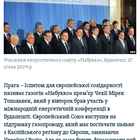
МУЛЬТИМЕДІА
ФОТО
СПЕЦПРОЄКТИ
ПОДКАСТИ
КРИМ РЕАЛІЇ
Учасники енергетичного саміту «Набукко», Будапешт, 27
РУС
січня 2009 р.
УКР
Прага – Іспитом для європейської солідарності
КТАТ
називає газогін «Набукко» прем’єр Чехії Мірек
Тополанек, який у вівторок брав участь у
ДОЛУЧАЙСЯ!
міжнародній енергетичній конференції в
Будапешті. Європейський Союз виступив на
підтримку газопроводу, який має постачати пальне
з Каспійського регіону до Європи, оминаючи