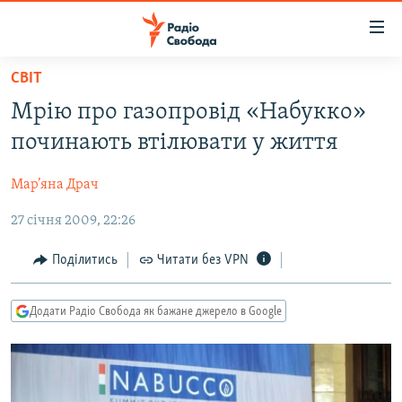
Доступність
посилання
Перейти
СВІТ
до
РАДІО СВОБОДА – 70 РОКІВ
Мрію про газопровід «Набукко»
основного
ВСЕ ЗА ДОБУ
матеріалу
починають втілювати у життя
СТАТТІ
Перейти
до
Мар’яна Драч
ВІЙНА
ПОЛІТИКА
основної
27 січня 2009, 22:26
РОСІЙСЬКА «ФІЛЬТРАЦІЯ»
ЕКОНОМІКА
навігації
Перейти
ДОНБАС.РЕАЛІЇ
СУСПІЛЬСТВО
Поділитись
Читати без VPN
до
КРИМ.РЕАЛІЇ
КУЛЬТУРА
пошуку
Додати Радіо Свобода як бажане джерело в Google
ТИ ЯК?
СПОРТ
СХЕМИ
УКРАЇНА
КИТАЙ.ВИКЛИКИ
СВІТ