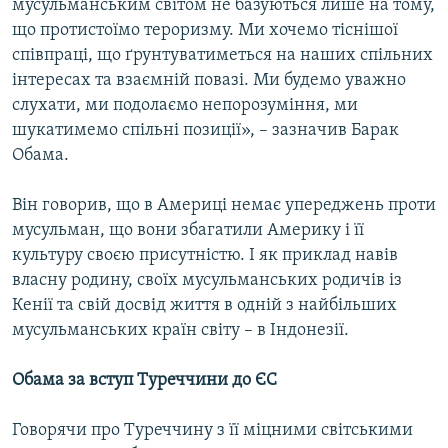
мусульманським світом не базуються лише на тому,
що протистоїмо тероризму. Ми хочемо тіснішої
співпраці, що ґрунтуватиметься на наших спільних
інтересах та взаємній повазі. Ми будемо уважно
слухати, ми подолаємо непорозуміння, ми
шукатимемо спільні позиції», – зазначив Барак
Обама.
Він говорив, що в Америці немає упереджень проти
мусульман, що вони збагатили Америку і її
культуру своєю присутністю. І як приклад навів
власну родину, своїх мусульманських родичів із
Кенії та свій досвід життя в одній з найбільших
мусульманських країн світу – в Індонезії.
Обама за вступ Туреччини до ЄС
Говорячи про Туреччину з її міцними світськими