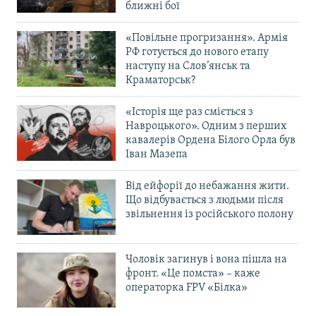
ближні бої
«Повільне прогризання». Армія
РФ готується до нового етапу
наступу на Слов’янськ та
Краматорськ?
«Історія ще раз сміється з
Навроцького». Одним з перших
кавалерів Ордена Білого Орла був
Іван Мазепа
Від ейфорії до небажання жити.
Що відбувається з людьми після
звільнення із російського полону
Чоловік загинув і вона пішла на
фронт. «Це помста» – каже
операторка FPV «Білка»