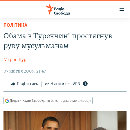
Доступність
посилання
Перейти
ПОЛІТИКА
до
РАДІО СВОБОДА – 70 РОКІВ
Обама в Туреччині простягнув
основного
ВСЕ ЗА ДОБУ
матеріалу
руку мусульманам
СТАТТІ
Перейти
до
Марія Щур
ВІЙНА
ПОЛІТИКА
основної
07 квітня 2009, 21:47
РОСІЙСЬКА «ФІЛЬТРАЦІЯ»
ЕКОНОМІКА
навігації
Перейти
ДОНБАС.РЕАЛІЇ
СУСПІЛЬСТВО
Поділитись
Читати без VPN
до
КРИМ.РЕАЛІЇ
КУЛЬТУРА
пошуку
Додати Радіо Свобода як бажане джерело в Google
ТИ ЯК?
СПОРТ
СХЕМИ
УКРАЇНА
КИТАЙ.ВИКЛИКИ
СВІТ