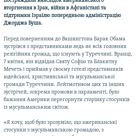
постраждали внаслідок американського
Усі сайти RFE/RL
вторгнення в Ірак, війни в Афганістані та
підтримки Ізраїлю попередньою адміністрацію
Джорджа Буша.
Перед поверненням до Вашингтона Барак Обама
зустрівся з представниками ледь не всіх головних
релігійних громад, що існують у Туреччині. Вранці,
7 квітня, він відвідав Святу Софію та Блакитну
Мечеть і приймав у своєму готелі представників
юдейської, християнської та мусульманської
громади Туреччини. Лейтмотивом цих та інших
зустрічей, зокрема промови в парламенті, було
бажання Америки перегорнути сторінку стосунків
із мусульманським світом.
«Я хочу, щоб було зрозуміло, що американські
стосунки з мусульманською громадою, з