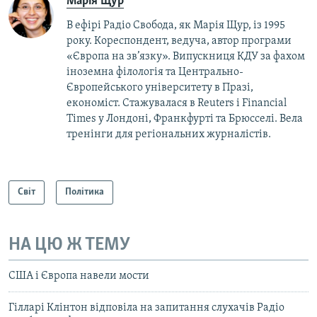
Марія Щур
В ефірі Радіо Свобода, як Марія Щур, із 1995
року. Кореспондент, ведуча, автор програми
«Європа на зв’язку». Випускниця КДУ за фахом
іноземна філологія та Центрально-
Європейського університету в Празі,
економіст. Стажувалася в Reuters і Financial
Times у Лондоні, Франкфурті та Брюсселі. Вела
тренінги для регіональних журналістів.
Світ
Політика
НА ЦЮ Ж ТЕМУ
США і Європа навели мости
Гілларі Клінтон відповіла на запитання слухачів Радіо