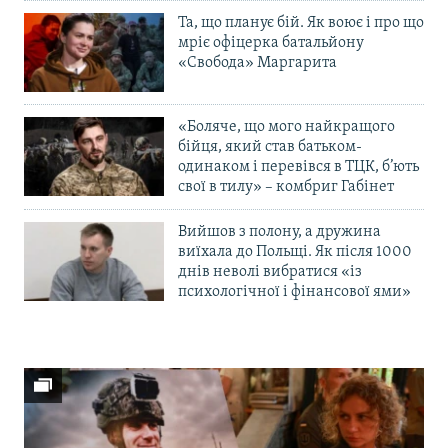
Та, що планує бій. Як воює і про що
мріє офіцерка батальйону
«Свобода» Маргарита
«Боляче, що мого найкращого
бійця, який став батьком-
одинаком і перевівся в ТЦК, б’ють
свої в тилу» – комбриг Габінет
Вийшов з полону, а дружина
виїхала до Польщі. Як після 1000
днів неволі вибратися «із
психологічної і фінансової ями»