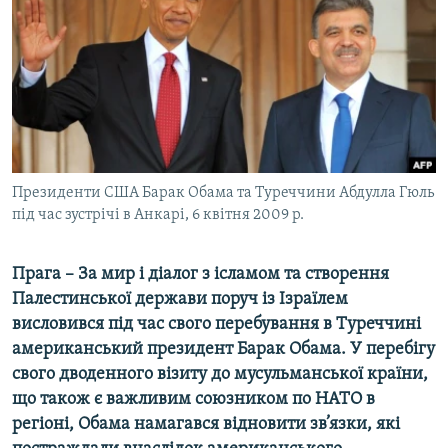
МУЛЬТИМЕДІА
ФОТО
СПЕЦПРОЄКТИ
ПОДКАСТИ
КРИМ РЕАЛІЇ
Президенти США Барак Обама та Туреччини Абдулла Гюль
РУС
під час зустрічі в Анкарі, 6 квітня 2009 р.
УКР
Прага – За мир і діалог з ісламом та створення
КТАТ
Палестинської держави поруч із Ізраїлем
висловився під час свого перебування в Туреччині
ДОЛУЧАЙСЯ!
американський президент Барак Обама. У перебігу
свого дводенного візиту до мусульманської країни,
що також є важливим союзником по НАТО в
регіоні, Обама намагався відновити зв’язки, які