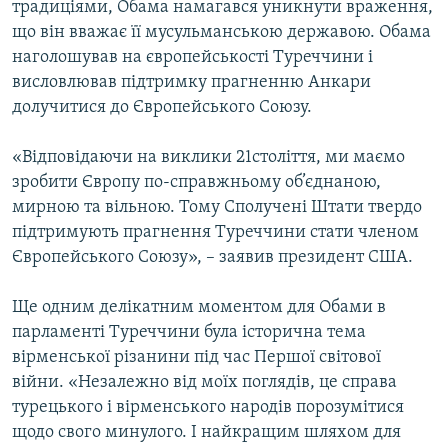
традиціями, Обама намагався уникнути враження,
що він вважає її мусульманською державою. Обама
наголошував на європейськості Туреччини і
висловлював підтримку прагненню Анкари
долучитися до Європейського Союзу.
«Відповідаючи на виклики 21століття, ми маємо
зробити Європу по-справжньому об’єднаною,
мирною та вільною. Тому Сполучені Штати твердо
підтримують прагнення Туреччини стати членом
Європейського Союзу», – заявив президент США.
Ще одним делікатним моментом для Обами в
парламенті Туреччини була історична тема
вірменської різанини під час Першої світової
війни. «Незалежно від моїх поглядів, це справа
турецького і вірменського народів порозумітися
щодо свого минулого. І найкращим шляхом для