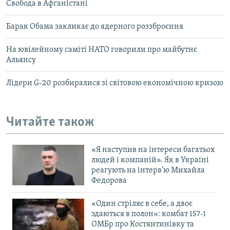
Свобода в Афганістані
Барак Обама закликає до ядерного роззброєння
На ювілейному саміті НАТО говорили про майбутнє
Альянсу
Лідери G-20 розбиралися зі світовою економічною кризою
Читайте також
«Я наступив на інтереси багатьох
людей і компаній». Як в Україні
реагують на інтерв’ю Михайла
Федорова
«Один стріляє в себе, а двоє
здаються в полон»: комбат 157-ї
ОМБр про Костянтинівку та