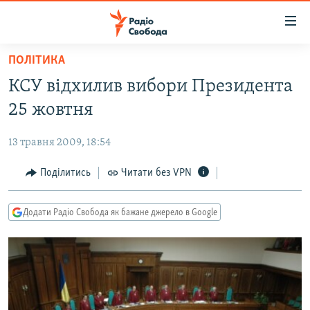
Доступність
посилання
Перейти
ПОЛІТИКА
до
РАДІО СВОБОДА – 70 РОКІВ
КСУ відхилив вибори Президента
основного
ВСЕ ЗА ДОБУ
матеріалу
25 жовтня
СТАТТІ
Перейти
до
13 травня 2009, 18:54
ВІЙНА
ПОЛІТИКА
основної
РОСІЙСЬКА «ФІЛЬТРАЦІЯ»
Поділитись
Читати без VPN
ЕКОНОМІКА
навігації
Перейти
ДОНБАС.РЕАЛІЇ
СУСПІЛЬСТВО
до
Додати Радіо Свобода як бажане джерело в Google
КРИМ.РЕАЛІЇ
КУЛЬТУРА
пошуку
ТИ ЯК?
СПОРТ
СХЕМИ
УКРАЇНА
КИТАЙ.ВИКЛИКИ
СВІТ