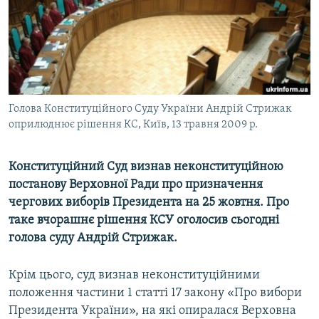
МУЛЬТИМЕДІА
ФОТО
СПЕЦПРОЄКТИ
ПОДКАСТИ
Голова Конституційного Суду України Андрій Стрижак
оприлюднює рішення КС, Київ, 13 травня 2009 р.
КРИМ РЕАЛІЇ
РУС
Конституційний Суд визнав неконституційною
УКР
постанову Верховної Ради про призначення
КТАТ
чергових виборів Президента на 25 жовтня. Про
таке вчорашнє рішення КСУ оголосив сьогодні
ДОЛУЧАЙСЯ!
голова суду Андрій Стрижак.
Крім цього, суд визнав неконституційними
положення частини 1 статті 17 закону «Про вибори
Президента України», на які опиралася Верховна