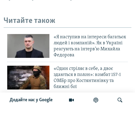
Читайте також
«Я наступив на інтереси багатьох
людей і компаній». Як в Україні
реагують на інтерв’ю Михайла
Федорова
«Один стріляє в себе, а двоє
здаються в полон»: комбат 157-ї
ОМБр про Костянтинівку та
ближні бої
Додайте нас у Google
«Повільне прогризання». Армія
РФ готується до нового етапу
наступу на Слов’янськ та
Краматорськ?
Шукати
«Історія ще раз сміється з