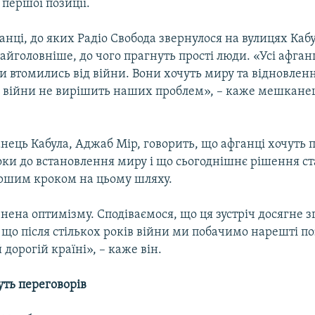
 першої позиції.
анці, до яких Радіо Свобода звернулося на вулицях Кабу
айголовніше, до чого прагнуть прості люди. «Усі афганц
и втомились від війни. Вони хочуть миру та відновлен
війни не вирішить наших проблем», – каже мешканец
ець Кабула, Аджаб Мір, говорить, що афганці хочуть 
оки до встановлення миру і що сьогоднішнє рішення с
ршим кроком на цьому шляху.
ена оптимізму. Сподіваємося, що ця зустріч досягне з
 що після стількох років війни ми побачимо нарешті п
 дорогій країні», – каже він.
уть переговорів