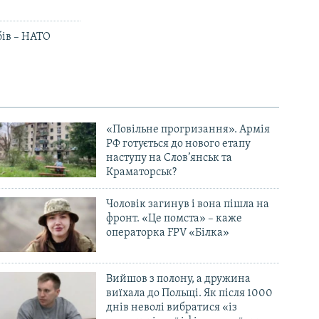
ів – НАТО
«Повільне прогризання». Армія
РФ готується до нового етапу
наступу на Слов’янськ та
Краматорськ?
Чоловік загинув і вона пішла на
фронт. «Це помста» – каже
операторка FPV «Білка»
Вийшов з полону, а дружина
виїхала до Польщі. Як після 1000
днів неволі вибратися «із