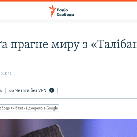
а прагне миру з «Таліба
 23:41
ь
Читати без VPN
обода як бажане джерело в Google