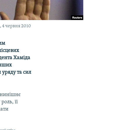
 4 червня 2010
ким
місцевих
идента Хаміда
інших
 уряду та сил
а нинішнє
роль, її
вати