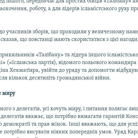
ед іншого, передбачає для простих бійців «Талібану» а
аохочення, роботу, а для лідерів ісламістського руху пр
до учасників зборів, що проходили у величезному наме
сказав, що повстанці мають скористатися з цієї нагоди
прихильників «Талібану» та лідера іншого ісламістсько
і» («Ісламська партія), відомого польового командира 
іна Хекматіяра, увійти до уряду та допомогти відбудув
сля кількох десятиліть громадянської війни.
е миру
ного з делегатів, усі хочуть миру, і питання полягає ли
делегатів вважає, що потрібно вимагати гарантій Конс
 демократії та прав жінок. Інші вважають, що для усп
е потрібно висувати ніяких попередніх умов. Уряд Кар