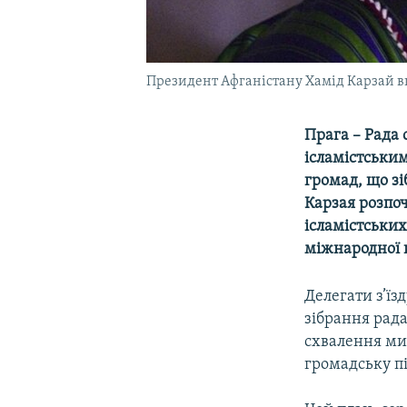
Президент Афганістану Хамід Карзай в
Прага – Рада
ісламістським
громад, що зі
Карзая розпо
ісламістських
міжнародної к
Делегати з’ї
зібрання рада
схвалення ми
громадську п