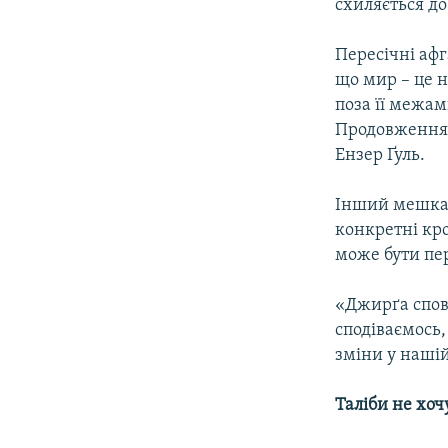
схиляється до
Пересічні афг
що мир – це н
поза її межам
Продовження 
Ензер Ґуль.
Інший мешкан
конкретні кр
може бути пе
«Джирґа сповн
сподіваємось,
зміни у нашій
Таліби не хоч