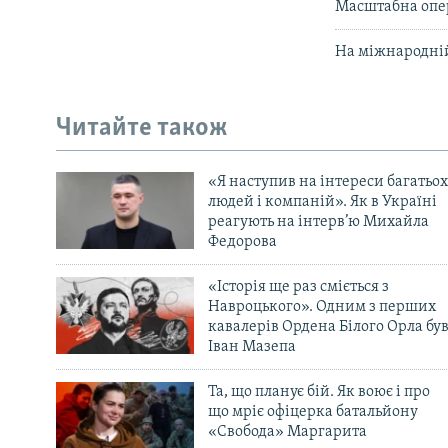
Масштабна опер
На міжнародній
Читайте також
«Я наступив на інтереси багатьох
людей і компаній». Як в Україні
реагують на інтерв’ю Михайла
Федорова
«Історія ще раз сміється з
Навроцького». Одним з перших
кавалерів Ордена Білого Орла бу
Іван Мазепа
Та, що планує бій. Як воює і про
що мріє офіцерка батальйону
«Свобода» Маргарита