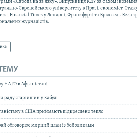
рами «Європа на зв’язку». Випускниця КДУ за фахом іноземна 
рально-Європейського університету в Празі, економіст. Стаж
ers і Financial Times у Лондоні, Франкфурті та Брюсселі. Вела 
ональних журналістів.
тика
 ТЕМУ
зу НАТО в Афганістані
ли раду старійшин у Кабулі
аністану в США приймають підкреслено тепло
зай обговорює мирний план із бойовиками