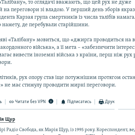
Талібану», то оглядачі вважають, що цей рух не дуже
на переговори зі владою. У перший день зборів якраз 
дента Карзая група смертників із числа талібів намага
о намету, де перебували старійшини.
аяві «Талібану» мовиться, що «джирґа проводиться на в
кордонного війська», а її мета – «забезпечити інтерес
агає вивести іноземні війська з країни, перш ніж рух
вори.
ітиків, рух опору став іще потужнішим протягом остан
н» не має стимулу проводити мирні переговори.
ь
Читати без VPN
Підписатись
Друк
ія Щур
ірі Радіо Свобода, як Марія Щур, із 1995 року. Кореспондент, ве