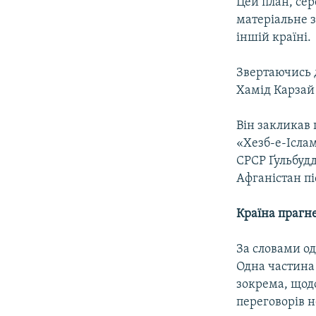
Цей план, сер
матеріальне з
іншій країні.
Звертаючись 
Хамід Карзай 
Він закликав 
«Хезб-е-Іслам
СРСР Ґульбудд
Афганістан пі
Країна прагн
За словами од
Одна частина 
зокрема, щодо
переговорів н