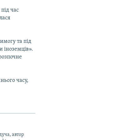
під час
лася
имогу та під
и іноземців».
 розпочне
нього часу,
дуча, автор