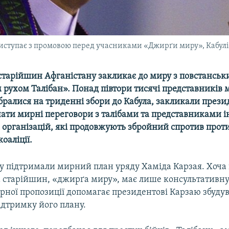
иступає з промовою перед учасниками «Джирґи миру», Кабулі,
 старійшин Афганістану закликає до миру з повстансь
 рухом Талібан». Понад півтори тисячі представників 
бралися на триденні збори до Кабула, закликали през
чати мирні переговори з талібами та представниками 
 організацій, які продовжують збройний спротив проти
оаліції.
зду підтримали мирний план уряду Хаміда Карзая. Хоч
 старійшин, «джирґа миру», має лише консультативну 
рної пропозиції допомагає президентові Карзаю збуду
ідтримку його плану.