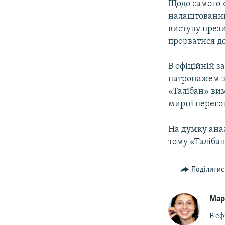
Щодо самого «
налаштований 
виступу прези
прорватися д
В офіційній з
патронажем за
«Талібан» вим
мирні перего
На думку анал
тому «Таліба
Поділитис
Мар
В еф