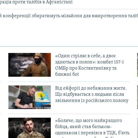
ація проти талібів в Афганістані
 конференції збиратимуть мільйони для вмиротворення таліб
«Один стріляє в себе, а двоє
здаються в полон»: комбат 157-ї
ОМБр про Костянтинівку та
ближні бої
Від ейфорії до небажання жити.
Що відбувається з людьми після
в
звільнення із російського полону
«Боляче, що мого найкращого
бійця, який став батьком-
одинаком і перевівся в ТЦК, б’ють