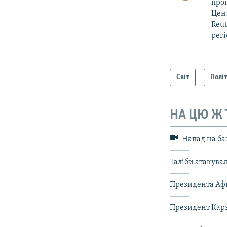
прог
Цент
Reut
регі
Світ
Полі
НА ЦЮ Ж
Напад на ба
Таліби атакува
Президента Афг
Президент Кар