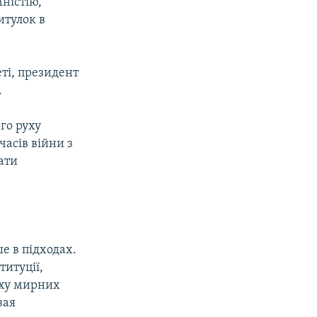
мністію,
итулок в
ті, президент
.
го руху
часів війни з
ати
ше в підходах.
титуції,
іху мирних
зая