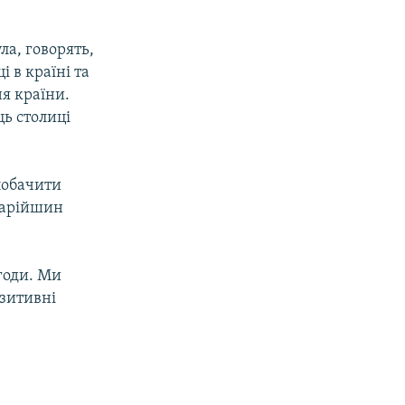
ла, говорять,
і в країні та
ня країни.
ь столиці
побачити
тарійшин
годи. Ми
озитивні