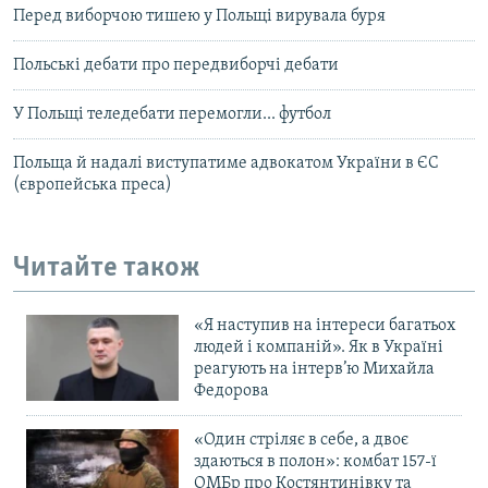
Перед виборчою тишею у Польщі вирувала буря
Польські дебати про передвиборчі дебати
У Польщі теледебати перемогли... футбол
Польща й надалі виступатиме адвокатом України в ЄС
(європейська преса)
Читайте також
«Я наступив на інтереси багатьох
людей і компаній». Як в Україні
реагують на інтерв’ю Михайла
Федорова
«Один стріляє в себе, а двоє
здаються в полон»: комбат 157-ї
ОМБр про Костянтинівку та