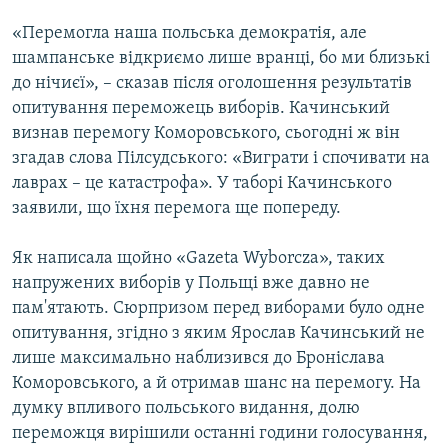
Усі сайти RFE/RL
«Перемогла наша польська демократія, але
шампанське відкриємо лише вранці, бо ми близькі
до нічиєї», – сказав після оголошення результатів
опитування переможець виборів. Качинський
визнав перемогу Коморовського, сьогодні ж він
згадав слова Пілсудського: «Виграти і спочивати на
лаврах – це катастрофа». У таборі Качинського
заявили, що їхня перемога ще попереду.
Як написала щойно «Gazeta Wyborcza», таких
напружених виборів у Польщі вже давно не
пам'ятають. Сюрпризом перед виборами було одне
опитування, згідно з яким Ярослав Качинський не
лише максимально наблизився до Броніслава
Коморовського, а й отримав шанс на перемогу. На
думку впливого польського видання, долю
переможця вирішили останні години голосування,