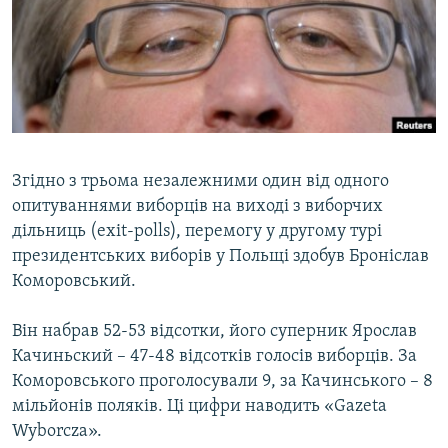
МУЛЬТИМЕДІА
ФОТО
СПЕЦПРОЄКТИ
ПОДКАСТИ
КРИМ РЕАЛІЇ
Згідно з трьома незалежними один від одного
РУС
опитуваннями виборців на виході з виборчих
дільниць (exit-polls), перемогу у другому турі
УКР
президентських виборів у Польщі здобув Броніслав
КТАТ
Коморовський.
Він набрав 52-53 відсотки, його суперник Ярослав
ДОЛУЧАЙСЯ!
Качиньский – 47-48 відсотків голосів виборців. За
Коморовського проголосували 9, за Качинського – 8
мільйонів поляків. Ці цифри наводить «Gazeta
Wyborcza».