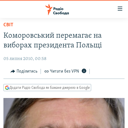
Доступність
посилання
Перейти
СВІТ
до
РАДІО СВОБОДА – 70 РОКІВ
Коморовський перемагає на
основного
ВСЕ ЗА ДОБУ
матеріалу
виборах президента Польщі
СТАТТІ
Перейти
до
05 липня 2010, 00:58
ВІЙНА
ПОЛІТИКА
основної
РОСІЙСЬКА «ФІЛЬТРАЦІЯ»
Поділитись
Читати без VPN
ЕКОНОМІКА
навігації
Перейти
ДОНБАС.РЕАЛІЇ
СУСПІЛЬСТВО
до
Додати Радіо Свобода як бажане джерело в Google
КРИМ.РЕАЛІЇ
КУЛЬТУРА
пошуку
ТИ ЯК?
СПОРТ
СХЕМИ
УКРАЇНА
КИТАЙ.ВИКЛИКИ
СВІТ