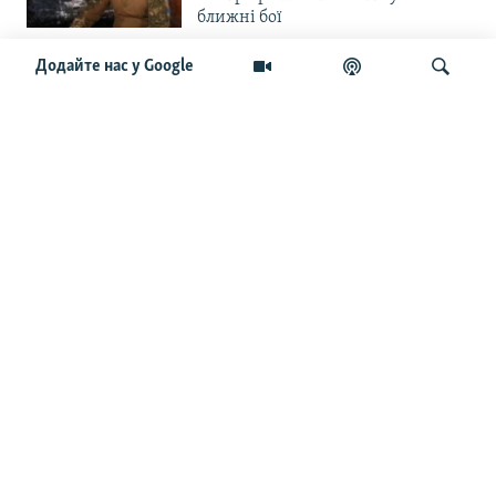
ближні бої
Додайте нас у Google
«Повільне прогризання». Армія
РФ готується до нового етапу
наступу на Слов’янськ та
Краматорськ?
Шукати
«Історія ще раз сміється з
Навроцького». Одним з перших
кавалерів Ордена Білого Орла був
Іван Мазепа
Від ейфорії до небажання жити.
Що відбувається з людьми після
звільнення із російського полону
Чоловік загинув і вона пішла на
фронт. «Це помста» – каже
операторка FPV «Білка»