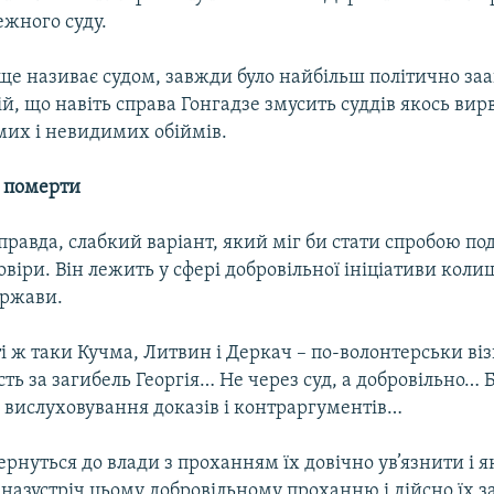
ежного суду.
 іще називає судом, завжди було найбільш політично з
ій, що навіть справа Гонгадзе змусить суддів якось вир
мих і невидимих обіймів.
 померти
правда, слабкий варіант, який міг би стати спробою п
овіри. Він лежить у сфері добровільної ініціативи коли
ержави.
і ж таки Кучма, Литвин і Деркач – по-волонтерськи віз
сть за загибель Георгія… Не через суд, а добровільно… Б
з вислуховування доказів і контраргументів…
рнуться до влади з проханням їх довічно ув’язнити і я
 назустріч цьому добровільному проханню і дійсно їх з