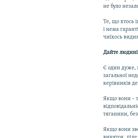
не було незал
Те, що хтось
і нема гарант
чиїхось види
Дайте людині
Є один дуже, 
загальної нед
керівників д
Якщо вони – т
відповідальні
тяганини, бе
Якщо вони зве
виняток, піде