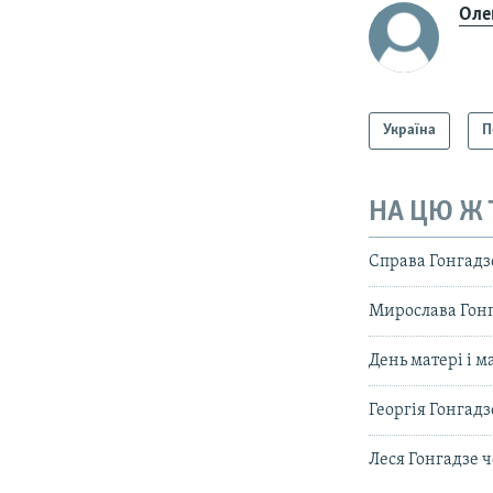
Оле
Україна
П
НА ЦЮ Ж
Справа Гонгадз
Мирослава Гонга
День матері і м
Георгія Гонгадз
Леся Гонгадзе ч
КРИМ РЕАЛІЇ