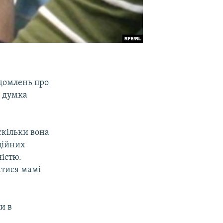
ідомлень про
а думка
скільки вона
нційних
істю.
атися мамі
и в