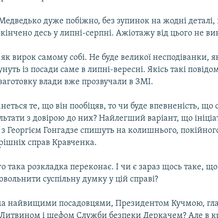
едведько дуже побіжно, без зупинок на жодні деталі, 
акінчено десь у липні-серпні. Ажіотажу від цього не ви
як вирок самому собі. Не буде великої несподіванки, 
нуть із посади саме в липні-вересні. Якісь такі повід
заготовку влади вже прозвучали в ЗМІ.
анеться те, що він пообіцяв, то чи буде впевненість, що 
ьтати з довірою до них? Найлегший варіант, що ініціа
з Георгієм Гонгадзе спишуть на колишнього, покійног
рішніх справ Кравченка.
о така розкладка переконає. І чи є зараз щось таке, щ
овольнити суспільну думку у цій справі?
ма найвищими посадовцями, Президентом Кучмою, гл
ї Литвином і шефом Служби безпеки Деркачем? Але в кр