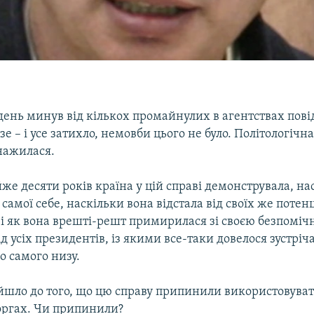
день минув від кількох промайнулих в агентствах пов
зе – і усе затихло, немовби цього не було. Політологічн
нажилася.
е десяти років країна у цій справі демонструвала, на
 самої себе, наскільки вона відстала від своїх же поте
і як вона врешті-решт примирилася зі своєю безпомічн
 усіх президентів, із якими все-таки довелося зустріч
до самого низу.
ійшло до того, що цю справу припинили використовуват
оргах. Чи припинили?