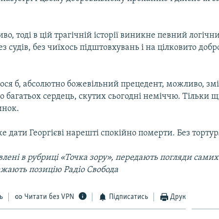
во, тоді в цій трагічній історії виникне певний логічн
ез судів, без чиїхось підштовхувань і на цілковито доб
ося б, абсолютно божевільний прецедент, можливо, змі
о багатьох сердець, скутих сьогодні неміччю. Тільки 
инок.
е дати Георгієві нарешті спокійно померти. Без тортур
лені в рубриці «Точка зору», передають погляди самих 
ажають позицію Радіо Свобода
ь
Читати без VPN
Підписатись
Друк