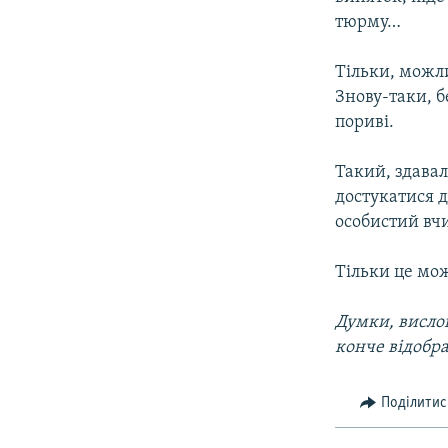
тюрму…
Тільки, можли
Знову-таки, б
пориві.
Такий, здавал
достукатися д
особистий вч
Тільки це мож
Думки, вислов
конче відобр
Поділитис