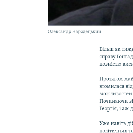
Олександр Народецький
Більш як тиж
справу Гонгад
повністю вис
Протягом майж
втомилася від
можливостей 
Починаючи від
Георгія, і аж 
Уже навіть д
політичних т