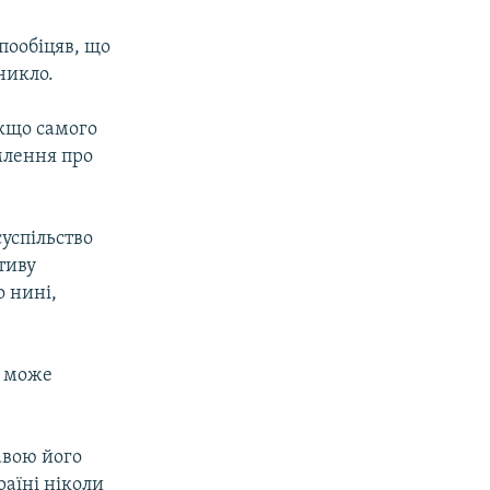
пообіцяв, що
никло.
якщо самого
омлення про
суспільство
тиву
о нині,
о може
авою його
аїні ніколи