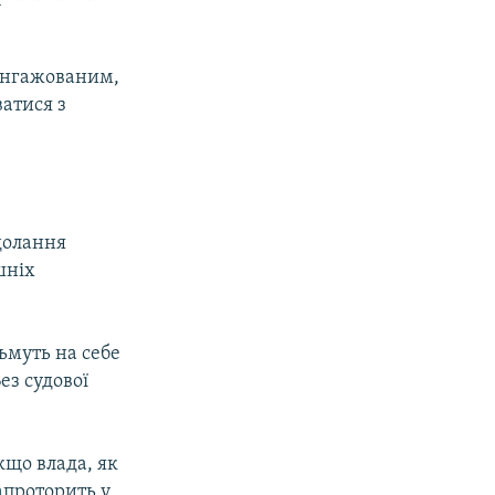
аангажованим,
ватися з
одолання
шніх
ьмуть на себе
ез судової
кщо влада, як
апроторить у