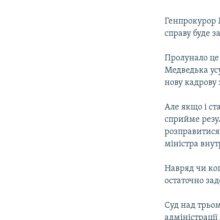
Генпрокурор М
справу буде з
Пролунало це 
Медведька усу
нову кадрову 
Але якщо і ст
сприйме резул
розправитися 
міністра внут
Навряд чи ког
остаточно зад
Суд над трьо
адміністраці