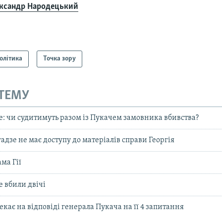
ксандр Народецький
олітика
Точка зору
 ТЕМУ
е: чи судитимуть разом із Пукачем замовника вбивства?
дзе не має доступу до матеріалів справи Георгія
ама Гії
е вбили двічі
екає на відповіді генерала Пукача на її 4 запитання