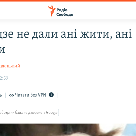
зе не дали ані жити, ані
и
одецький
2:59
ь
Читати без VPN
обода як бажане джерело в Google