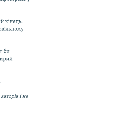
ий кінець.
ровільному
г би
щирий
.
авторів і не