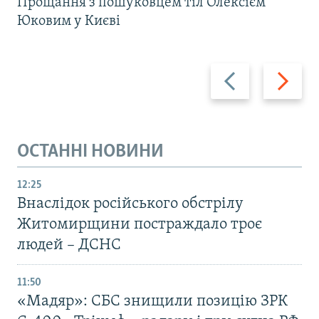
Прощання з пошуковцем тіл Олексієм
Юковим у Києві
Назад
Вперед
ОСТАННІ НОВИНИ
12:25
Внаслідок російського обстрілу
Житомирщини постраждало троє
людей – ДСНС
11:50
«Мадяр»: СБС знищили позицію ЗРК