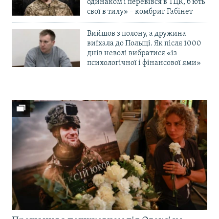
одинаком і перевівся в ТЦК, б’ють
свої в тилу» – комбриг Габінет
Вийшов з полону, а дружина
виїхала до Польщі. Як після 1000
днів неволі вибратися «із
психологічної і фінансової ями»