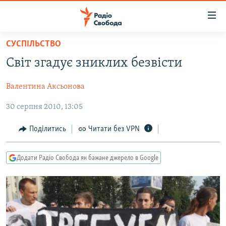
Доступність
посилання
Перейти
СУСПІЛЬСТВО
до
РАДІО СВОБОДА – 70 РОКІВ
Світ згадує зниклих безвісти
основного
ВСЕ ЗА ДОБУ
матеріалу
Валентина Аксьонова
СТАТТІ
Перейти
до
30 серпня 2010, 13:05
ВІЙНА
ПОЛІТИКА
основної
РОСІЙСЬКА «ФІЛЬТРАЦІЯ»
ЕКОНОМІКА
навігації
Поділитись
Читати без VPN
Перейти
ДОНБАС.РЕАЛІЇ
СУСПІЛЬСТВО
до
Додати Радіо Свобода як бажане джерело в Google
КРИМ.РЕАЛІЇ
КУЛЬТУРА
пошуку
ТИ ЯК?
СПОРТ
СХЕМИ
УКРАЇНА
КИТАЙ.ВИКЛИКИ
СВІТ