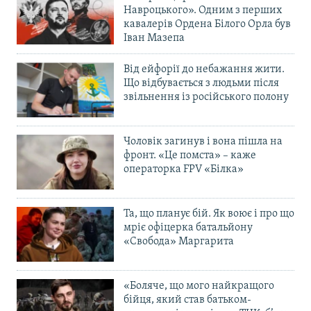
Навроцького». Одним з перших
кавалерів Ордена Білого Орла був
Іван Мазепа
Від ейфорії до небажання жити.
Що відбувається з людьми після
звільнення із російського полону
Чоловік загинув і вона пішла на
фронт. «Це помста» – каже
операторка FPV «Білка»
Та, що планує бій. Як воює і про що
мріє офіцерка батальйону
«Свобода» Маргарита
«Боляче, що мого найкращого
бійця, який став батьком-