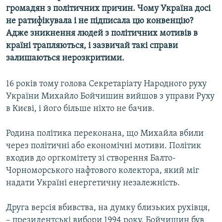
громадян з політичних причин. Чому Україна досі
Усі сайти RFE/RL
не ратифікувала і не підписала цю конвенцію?
Адже зникнення людей з політичних мотивів в
країні трапляються, і зазвичай такі справи
залишаються нерозкритими.
16 років тому голова Секретаріату Народного руху
України Михайло Бойчишин вийшов з управи Руху
в Києві, і його більше ніхто не бачив.
Родина політика переконана, що Михайла вбили
через політичні або економічні мотиви. Політик
входив до оргкомітету зі створення Балто-
Чорноморського нафтового колектора, який міг
надати Україні енергетичну незалежність.
Друга версія вбивства, на думку близьких рухівця,
– президентські вибори 1994 року. Бойчишин був