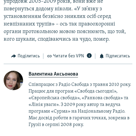
упродовж 2005–2009 років, вони вже не
повернуться додому ніколи. «У зв’язку з
установленням безвісно зниклих осіб серед
невпізнаних трупів» – ось так правоохоронні
органи протокольною мовою пояснюють, що той,
кого шукали, сподіваючись на чудо, помер.
Поділитись
Читати без VPN
Підписатись
Валентина Аксьонова
Співпрацює з Радіо Свобода з травня 2010 року.
Працює для програм «Свобода сьогодні»,
«Європейська свобода», «Ранкова свобода» та
«Лінія уваги». З 2009 року автор та ведуча
програми «Сурма» на Національному Радіо.
Має досвід роботи в гарячих точках, зокрема в
Грузії в серпні 2008 року.