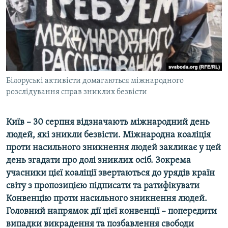
МУЛЬТИМЕДІА
ФОТО
СПЕЦПРОЄКТИ
ПОДКАСТИ
Білоруські активісти домагаються міжнародного
КРИМ РЕАЛІЇ
розслідування справ зниклих безвісти
РУС
Київ – 30 серпня відзначають міжнародний день
УКР
людей, які зникли безвісти. Міжнародна коаліція
КТАТ
проти насильного зникнення людей закликає у цей
день згадати про долі зниклих осіб. Зокрема
ДОЛУЧАЙСЯ!
учасники цієї коаліції звертаються до урядів країн
світу з пропозицією підписати та ратифікувати
Конвенцію проти насильного зникнення людей.
Головний напрямок дії цієї конвенції – попередити
випадки викрадення та позбавлення свободи