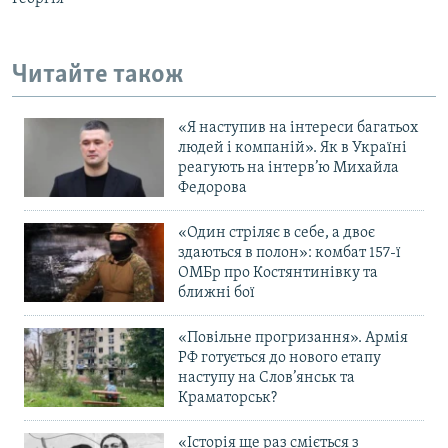
Читайте також
«Я наступив на інтереси багатьох
людей і компаній». Як в Україні
реагують на інтерв’ю Михайла
Федорова
«Один стріляє в себе, а двоє
здаються в полон»: комбат 157-ї
ОМБр про Костянтинівку та
ближні бої
«Повільне прогризання». Армія
РФ готується до нового етапу
наступу на Слов’янськ та
Краматорськ?
«Історія ще раз сміється з