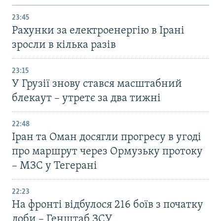
23:45
Рахунки за електроенергію в Ірані
зросли в кілька разів
23:15
У Грузії знову стався масштабний
блекаут – утретє за два тижні
22:48
Іран та Оман досягли прогресу в угоді
про маршрут через Ормузьку протоку
– МЗС у Тегерані
22:23
На фронті відбулося 216 боїв з початку
доби – Генштаб ЗСУ