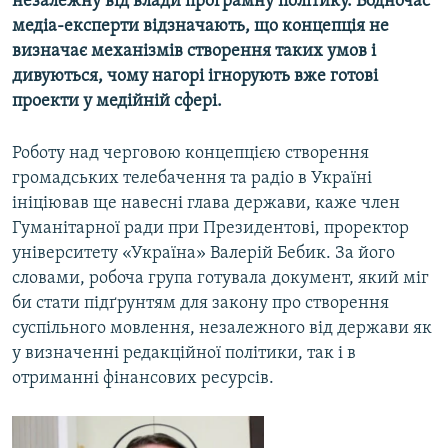
незалежну від влади програмну політику. Водночас
медіа-експерти відзначають, що концепція не
визначає механізмів створення таких умов і
Усі сайти RFE/RL
дивуються, чому нагорі ігнорують вже готові
проекти у медійній сфері.
Роботу над черговою концепцією створення
громадських телебачення та радіо в Україні
ініціював ще навесні глава держави, каже член
Гуманітарної ради при Президентові, проректор
університету «Україна» Валерій Бебик. За його
словами, робоча група готувала документ, який міг
би стати підґрунтям для закону про створення
суспільного мовлення, незалежного від держави як
у визначенні редакційної політики, так і в
отриманні фінансових ресурсів.