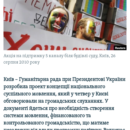
КИТАЙ.ВИКЛИКИ
МУЛЬТИМЕДІА
ФОТО
СПЕЦПРОЄКТИ
ПОДКАСТИ
Акція на підтримку 5 каналу біля будівлі суду, Київ, 26
серпня 2010 року
КРИМ РЕАЛІЇ
РУС
Київ – Гуманітарна рада при Президентові України
УКР
розробила проект концепції національного
КТАТ
суспільного мовлення, який у четвер у Києві
обговорювали на громадських слуханнях. У
ДОЛУЧАЙСЯ!
документі йдеться про необхідність створення
системи мовлення, фінансованого та
контрольованого громадськістю, що матиме