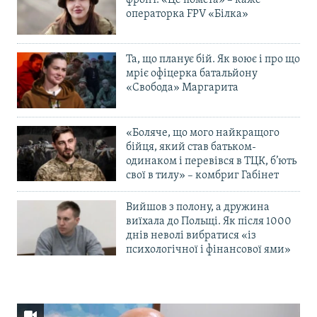
фронт. «Це помста» – каже
операторка FPV «Білка»
Та, що планує бій. Як воює і про що
мріє офіцерка батальйону
«Свобода» Маргарита
«Боляче, що мого найкращого
бійця, який став батьком-
одинаком і перевівся в ТЦК, б’ють
свої в тилу» – комбриг Габінет
Вийшов з полону, а дружина
виїхала до Польщі. Як після 1000
днів неволі вибратися «із
психологічної і фінансової ями»