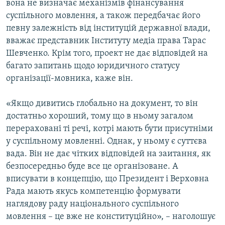
вона не визначає механізмів фінансування
суспільного мовлення, а також передбачає його
певну залежність від інституцій державної влади,
вважає представник Інституту медіа права Тарас
Шевченко. Крім того, проект не дає відповідей на
багато запитань щодо юридичного статусу
організації-мовника, каже він.
«Якщо дивитись глобально на документ, то він
достатньо хороший, тому що в ньому загалом
перераховані ті речі, котрі мають бути присутніми
у суспільному мовленні. Однак, у ньому є суттєва
вада. Він не дає чітких відповідей на заитання, як
безпосередньо буде все це організоване. А
вписувати в концепцію, що Президент і Верховна
Рада мають якусь компетенцію формувати
наглядову раду національного суспільного
мовлення – це вже не конституційно», – наголошує