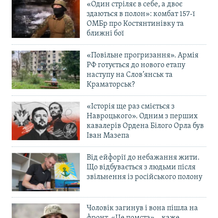
«Один стріляє в себе, а двоє
здаються в полон»: комбат 157-ї
ОМБр про Костянтинівку та
ближні бої
«Повільне прогризання». Армія
РФ готується до нового етапу
наступу на Слов’янськ та
Краматорськ?
«Історія ще раз сміється з
Навроцького». Одним з перших
кавалерів Ордена Білого Орла був
Іван Мазепа
Від ейфорії до небажання жити.
Що відбувається з людьми після
звільнення із російського полону
Чоловік загинув і вона пішла на