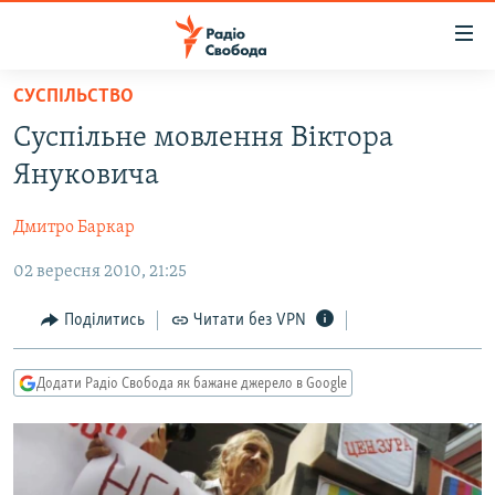
Доступність
посилання
Перейти
СУСПІЛЬСТВО
до
РАДІО СВОБОДА – 70 РОКІВ
Суспільне мовлення Віктора
основного
ВСЕ ЗА ДОБУ
матеріалу
Януковича
СТАТТІ
Перейти
до
Дмитро Баркар
ВІЙНА
ПОЛІТИКА
основної
02 вересня 2010, 21:25
РОСІЙСЬКА «ФІЛЬТРАЦІЯ»
ЕКОНОМІКА
навігації
Перейти
ДОНБАС.РЕАЛІЇ
СУСПІЛЬСТВО
Поділитись
Читати без VPN
до
КРИМ.РЕАЛІЇ
КУЛЬТУРА
пошуку
Додати Радіо Свобода як бажане джерело в Google
ТИ ЯК?
СПОРТ
СХЕМИ
УКРАЇНА
ПРИАЗОВ’Я
СВІТ