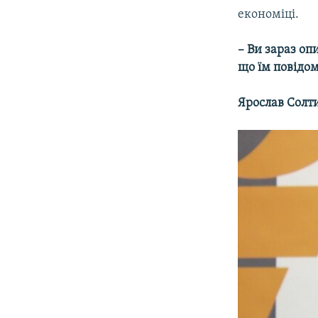
економіці.
– Ви зараз оп
що їм повідо
Ярослав Солти