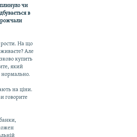
вплинуло чи
дбувається в
дорожчали
 рости. На що
поживаєте? Але
язково купить
ите, який
е нормально.
ають на ціни.
ви говорите
 банки,
 кожен
альній