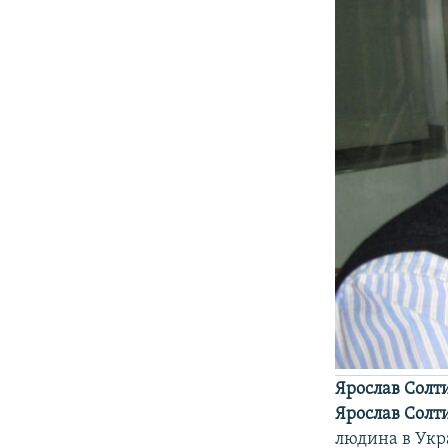
Ярослав Солт
Ярослав Солт
людина в Украї