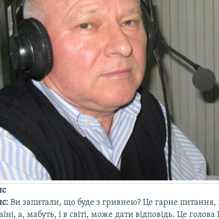
ис
ис:
Ви запитали, що буде з гривнею? Це гарне питання,
ні, а, мабуть, і в світі, може дати відповідь. Це голова