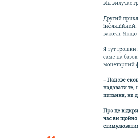
він вилучає г
Другий прикла
інфляційний. 
важелі. Якщо 
Я тут трошки 
саме на базов
монетарний 
– Панове екон
надавати те, 
питання, не 
Про це відкри
час ви щойно 
стимулюватим