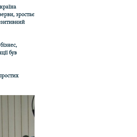
Україна
зерви, зростає
позитивний
бізнес,
ції був
 простих