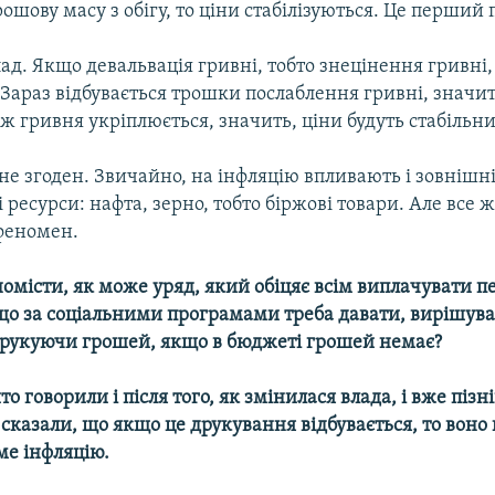
рошову масу з обігу, то ціни стабілізуються. Це перший
д. Якщо девальвація гривні, тобто знецінення гривні,
Зараз відбувається трошки послаблення гривні, значит
ж гривня укріплюється, значить, ціни будуть стабільн
не згоден. Звичайно, на інфляцію впливають і зовнішні
і ресурси: нафта, зерно, тобто біржові товари. Але все 
феномен.
омісти, як може уряд, який обіцяє всім виплачувати пен
що за соціальними програмами треба давати, вирішува
друкуючи грошей, якщо в бюджеті грошей немає?
то говорили і після того, як змінилася влада, і вже пізн
сказали, що якщо це друкування відбувається, то воно 
е інфляцію.