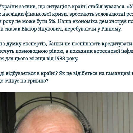
країни заявив, що ситуація в країні стабілізувалася. «
 наслідки фінансової кризи, зростають золовалютні ре
ця року це може бути 5%. Наша економіка демонструє 
ак сказав Віктор Янукович, перебуваючи у Рівному.
на думку експертів, банки не поспішають кредитувати 
 течуть повноводною рікою, а показник вересневої інфля
для цього місяця від 1998 року.
і відбувається в країні? Як це відіб’ється на гаманцеві
о очікує на гривню?