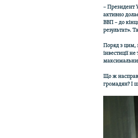
МУЛЬТИМЕДІА
– Президент У
ФОТО
активно долає
ВВП – до кін
СПЕЦПРОЄКТИ
результат». Т
ПОДКАСТИ
Поряд з цим, 
інвестиції не
максимальним 
Що ж насправд
громадян? І щ