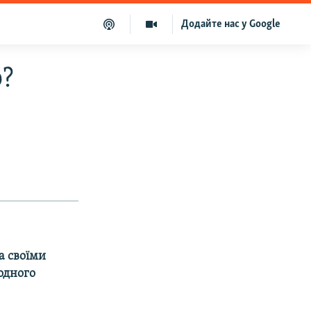
Додайте нас у Google
о?
да своїми
одного