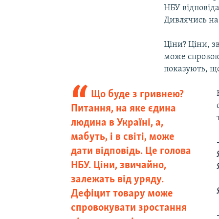
НБУ відповіда
Дивлячись на 
Ціни? Ціни, з
може спровоку
показують, що
Що буде з гривнею?
Питання, на яке єдина
людина в Україні, а,
мабуть, і в світі, може
дати відповідь. Це голова
НБУ. Ціни, звичайно,
залежать від уряду.
Дефіцит товару може
спровокувати зростання