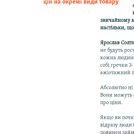
цін на окремі види товару
звичайному м
настільки, щ
Ярослав Солт
не будуть рос
кожна людина,
собі гречки 3
ажіотажний по
Абсолютно ні 
Вони можуть с
про ціни.
Якщо ви почне
відразу люди 
повинен займ