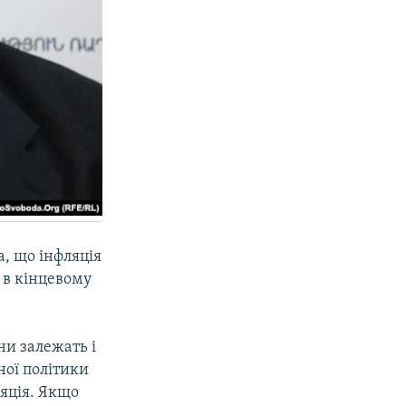
а, що інфляція
 в кінцевому
ни залежать і
ної політики
ляція. Якщо