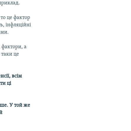
 приклад.
 то це фактор
ь, інфляційні
ими.
 фактори, а
ж таки це
сії, всім
ти ці
іше. У той же
й