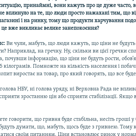
ситуацію, принаймні, вони кажуть про це дуже часто, 
не вплинуло на те, що люди просто нажахані тим, що ві
агазині і на ринку, тому що продукти харчування по
о це вже викликає велике занепокоєння?
ис:
Ви чули, мабуть, що люди кажуть, що ціни не будуть
ти? Наприклад, на гречку. Ну, скільки ви цієї гречки с
 почувши інформацію, що ціни не будуть рости, обов’
-5 кілограмів. Помножте на кількість населення і побач
пит виростає на товар, про який говорять, що все буд
голова НБУ, ні голова уряду, ні Верховна Рада не вплив
прияти зростанню цін або сприяти стабілізації. Якщо 
те говорити, що гривня буде стабільна, несіть гроші у
будуть думати, що, мабуть, щось буде з гривнею. Тому
атися своїм питанням. Ціни встановлює ринок у норм