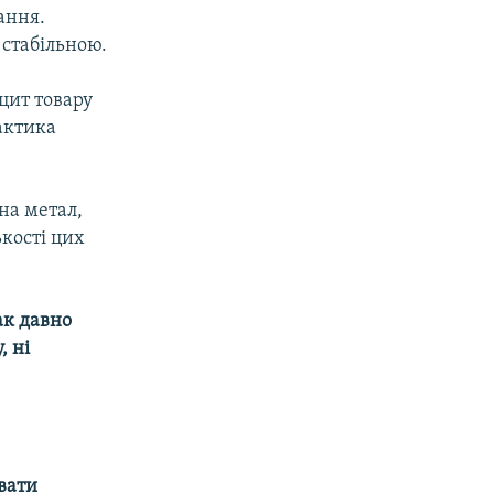
тання.
 стабільною.
іцит товару
рактика
 на метал,
ькості цих
ак давно
, ні
вати