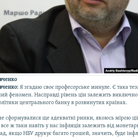
вченко
вченко:
Я згадаю своє професорське минуле. Є така тез
ний феномен. Насправді рівень цін залежить виключно
олітики центрального банку в розвинутих країнах.
 не сформувалися ще адекватні ринки, якоюсь мірою ці
е все ж таки навіть у нас інфляція залежить від монетар
д, якщо НБУ друкує багато грошей, значить, буде інф