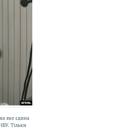
 на яке єдина
 НБУ. Тільки