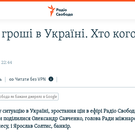
 гроші в Україні. Хто ког
 22:44
ь
Читати без VPN
обода як бажане джерело в Google
 ситуацію в Україні, зростання цін в ефірі Радіо Свобо
 поділилися Олександр Савченко, голова Ради міжнар
есу, і Ярослав Солтис, банкір.