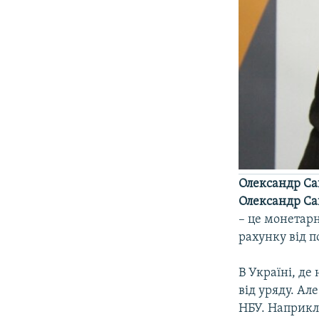
Олександр Са
Олександр Са
– це монетар
рахунку від п
В Україні, де
від уряду. Ал
НБУ. Наприкла