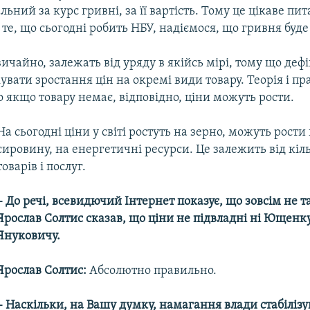
льний за курс гривні, за її вартість. Тому це цікаве пи
те, що сьогодні робить НБУ, надіємося, що гривня буде
вичайно, залежать від уряду в якійсь мірі, тому що деф
вати зростання цін на окремі види товару. Теорія і п
 якщо товару немає, відповідно, ціни можуть рости.
На сьогодні ціни у світі ростуть на зерно, можуть рости
сировину, на енергетичні ресурси. Це залежить від кіл
товарів і послуг.
– До речі, всевидючий Інтернет показує, що зовсім не т
Ярослав Солтис сказав, що ціни не підвладні ні Ющенку
Януковичу.
Ярослав Солтис:
Абсолютно правильно.
– Наскільки, на Вашу думку, намагання влади стабілізу