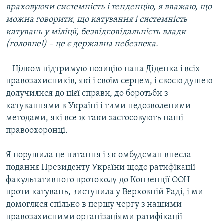
враховуючи системність і тенденцію, я вважаю, що
можна говорити, що катування і системність
катувань у міліції, безвідповідальність влади
(головне!) – це є державна небезпека.
– Цілком підтримую позицію пана Діденка і всіх
правозахисників, які і своїм серцем, і своєю душею
долучилися до цієї справи, до боротьби з
катуваннями в Україні і тими недозволеними
методами, які все ж таки застосовують наші
правоохоронці.
Я порушила це питання і як омбудсман внесла
подання Президенту України щодо ратифікації
факультативного протоколу до Конвенції ООН
проти катувань, виступила у Верховній Раді, і ми
домоглися спільно в першу чергу з нашими
правозахисними організаціями ратифікації