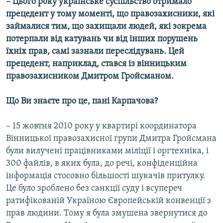
– Цього року українське суспільство отримало
прецедент у тому моменті, що правозахисники, які
займалися тим, що захищали людей, які зокрема
потерпали від катувань чи від інших порушень
їхніх прав, самі зазнали переслідувань. Цей
прецедент, наприклад, стався із вінницьким
правозахисником Дмитром Гройсманом.
Що Ви знаєте про це, пані Карпачова?
– 15 жовтня 2010 року у квартирі координатора
Вінницької правозахисної групи Дмитра Гройсмана
були вилучені працівниками міліції і оргтехніка, і
300 файлів, в яких була, до речі, конфіденційна
інформація стосовно більшості шукачів притулку.
Це було зроблено без санкції суду і всупереч
ратифікованій Україною Європейській конвенції з
прав людини. Тому я була змушена звернутися до