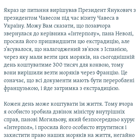
Якраз це питання вирішував Президент Янукович з
президентом Чавесом під час візиту Чавеса в
Україну. Можу Вам сказати, що позавчора
звернулася до керівника «Інтерполу», пана Неволі,
просила його пришвидшити цю екстрадицію, але
з’ясувалося, що налагоджений зв'язок з Іспанією,
через яку мали везти цих моряків, на сьогоднішній
день коштуватиме 300 тисяч для конвою, тому
вони вирішили везти моряків через Францію. Це
означає, що всі документи мають бути перероблені
французькою, і йде затримка з екстрадицією.
Кожен день може коштувати їм життя. Тому вчора
я особисто зробила дзвінок міністру внутрішніх
справ, панові Могильову, який безпосередньо курує
«Інтерпол», і просила його особисто втрутитися і
захистити право наших моряків на життя, негайно