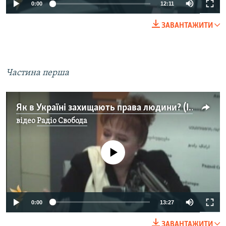
0:00
12:11
Усі сайти RFE/RL
ЗАВАНТАЖИТИ
Частина перша
Як в Україні захищають права людини? (II)
відео
Радіо Свобода
No media source currently available
0:00
13:27
ЗАВАНТАЖИТИ