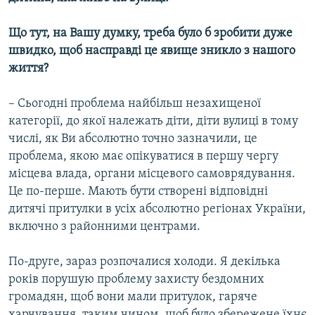
Що тут, на Вашу думку, треба було б зробити дуже
швидко, щоб насправді це явище зникло з нашого
життя?
– Сьогодні проблема найбільш незахищеної
категорії, до якої належать діти, діти вулиці в тому
числі, як Ви абсолютно точно зазначили, це
проблема, якою має опікуватися в першу чергу
місцева влада, органи місцевого самоврядування.
Це по-перше. Мають бути створені відповідні
дитячі притулки в усіх абсолютно регіонах України,
включно з районними центрами.
По-друге, зараз розпочалися холоди. Я декілька
років порушую проблему захисту бездомних
громадян, щоб вони мали притулок, гаряче
харчування, таким чином, щоб було збережене їхнє