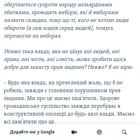
обертаються супроти народу мільярдними
збитками, проводять вибори, які й виборами
назвати складно, тому що ті, кого не хотіли люди
обирати (я сам ходив серед людей), чомусь
перемогли на виборах.
Невже така влада, яка не цінує ані людей, ані
право, ані честь, ані совість, може зробити щось
добре для захисту прав людини? Невже? Я не вірю.
– Будь-яка влада, на превеликий жаль, що б не
робила, завжди є головним порушником прав
людини. Ми про це маємо пам’ятати. Здорове
громадянське суспільство завжди перебуває в
конструктивній опозиції до будь-якої влади. Маємо
всі пам’ятати про це.
Додайте нас у Google
А що значить конструктивна опозиція? Вимагати