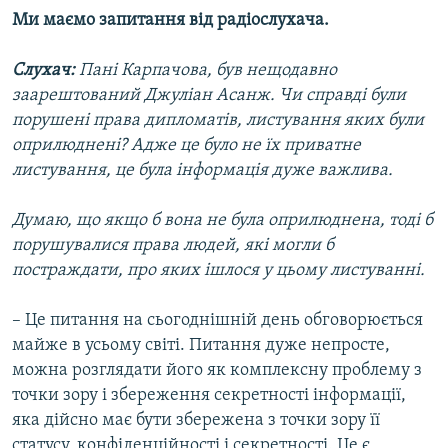
Ми маємо запитання від радіослухача.
Слухач:
Пані Карпачова, був нещодавно
заарештований Джуліан Асанж. Чи справді були
порушені права дипломатів, листування яких були
оприлюднені? Адже це було не їх приватне
листування, це була інформація дуже важлива.
Думаю, що якщо б вона не була оприлюднена, тоді б
порушувалися права людей, які могли б
постраждати, про яких ішлося у цьому листуванні.
– Це питання на сьогоднішній день обговорюється
майже в усьому світі. Питання дуже непросте,
можна розглядати його як комплексну проблему з
точки зору і збереження секретності інформації,
яка дійсно має бути збережена з точки зору її
статусу, конфіденційності і секретності. Це є