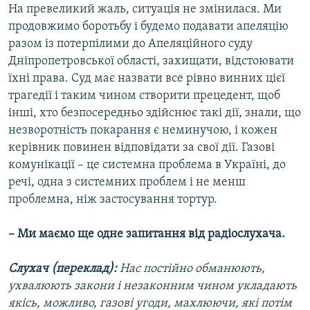
На превеликий жаль, ситуація не змінилася. Ми
продовжимо боротьбу і будемо подавати апеляцію
разом із потерпілими до Апеляційного суду
Дніпропетровської області, захищати, відстоювати
їхні права. Суд має назвати все рівно винних цієї
трагедії і таким чином створити прецедент, щоб
інші, хто безпосередньо здійснює такі дії, знали, що
незворотність покарання є неминучою, і кожен
керівник повинен відповідати за свої дії. Газові
комунікації – це системна проблема в Україні, до
речі, одна з системних проблем і не менш
проблемна, ніж застосування тортур.
– Ми маємо ще одне запитання від радіослухача.
Слухач (переклад):
Нас постійно обманюють,
ухвалюють закони і незаконним чином укладають
якісь, можливо, газові угоди, махлюючи, які потім