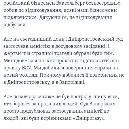
російський бізнесмен Ваксельберг безпосередньо
робив це відшкодування, деякі наші бізнесмени
підключилися. Дякуючи їм, це відшкодування
відбулося.
Але на сьогоднішній день і Дніпропетровський суд
застосував амністію в досудовому засіданні, і
жертви цієї страшної трагедії обурені були тим.
Мені довелося на їхнє прохання відстоювати їхні
права у ВСУ. Ми добилися повернення справи на
новий розгляд. Причому добилися її повернення не
в Дніпропетровську, а в Запоріжжі.
Але позавчора майже це був постріл у спину всім,
хто боровся за права цих людей. Суд Запоріжжя
просто продублював застосування амністії до
людей, які були керівниками «Дніпрогазу».