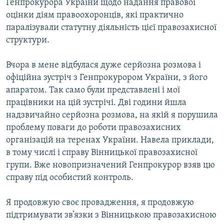
Генпрокурора України щодо надання правової
оцінки діям правоохоронців, які практично
паралізували статутну діяльність цієї правозахисної
структури.
Вчора в мене відбулася дуже серйозна розмова і
офіційна зустріч з Генпрокурором України, з його
апаратом. Так само були представлені і мої
працівники на цій зустрічі. Дві години йшла
надзвичайно серйозна розмова, на якій я порушила
проблему поваги до роботи правозахисних
організацій на теренах України. Навела приклади,
в тому числі і справу Вінницької правозахисної
групи. Вже новопризначений Генпрокурор взяв цю
справу під особистий контроль.
Я продовжую своє провадження, я продовжую
підтримувати зв’язки з Вінницькою правозахисною