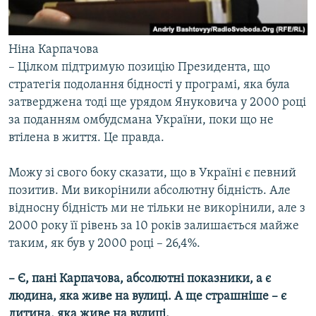
Ніна Карпачова
– Цілком підтримую позицію Президента, що
стратегія подолання бідності у програмі, яка була
затверджена тоді ще урядом Януковича у 2000 році
за поданням омбудсмана України, поки що не
втілена в життя. Це правда.
Можу зі свого боку сказати, що в Україні є певний
позитив. Ми викорінили абсолютну бідність. Але
відносну бідність ми не тільки не викорінили, але з
2000 року її рівень за 10 років залишається майже
таким, як був у 2000 році – 26,4%.
– Є, пані Карпачова, абсолютні показники, а є
людина, яка живе на вулиці. А ще страшніше – є
дитина, яка живе на вулиці.