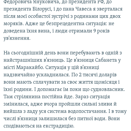
Федоровича Януковича, до президента РФ, до
президента Білорусі, і до пана Чавеса я зверталася
після моєї особистої зустрічі з родинами цих двох
моряків. Адже це безпрецедентна ситуація: не
доведена їхня вина, і люди отримали 9 років
ув’язнення.
На сьогоднішній день вони перебувають в одній з
найстрашніших в’язниць. Це в’язниця Сабанета у
місті Маракайбо. Ситуація у цій в’язниці
надзвичайно ускладнилася. По 2 тисячі доларів
вони мають сплачувати за своє життя щомісяця і
їхні родини. І допомагає їм поки що судновласник.
Там стрілянина постійна йде. Зараз ситуація
змінилася, адже вчора пройшли сильні зливи й
вийшла з ладу уся система водопостачання. І в тому
числі в’язниця залишилася без питної води. Вони
сподіваються на екстрадицію.