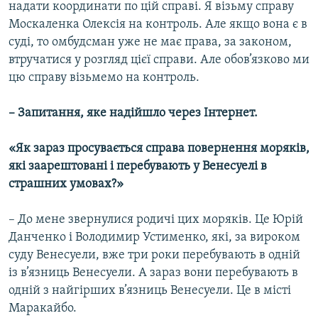
надати координати по цій справі. Я візьму справу
Москаленка Олексія на контроль. Але якщо вона є в
суді, то омбудсман уже не має права, за законом,
втручатися у розгляд цієї справи. Але обов’язково ми
цю справу візьмемо на контроль.
– Запитання, яке надійшло через Інтернет.
«Як зараз просувається справа повернення моряків,
які заарештовані і перебувають у Венесуелі в
страшних умовах?»
– До мене звернулися родичі цих моряків. Це Юрій
Данченко і Володимир Устименко, які, за вироком
суду Венесуели, вже три роки перебувають в одній
із в’язниць Венесуели. А зараз вони перебувають в
одній з найгірших в’язниць Венесуели. Це в місті
Маракайбо.