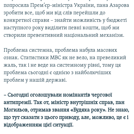
попросила Прем’єр-міністра України, пана Азарова
зробити все, щоб ми від слів перейшли до
конкретної справи – знайти можливість у бюджеті
наступного року виділити певні кошти, щоб ми
створили превентивний національний механізм.
Проблема системна, проблема набула масових
ознак. Статистики МВС як не вело, на превеликий
жаль, так і не веде на системному рівні, тому ця
проблема сьогодні є однією з найболючіших
проблем у нашій державі.
– Сьогодні оголошували номінантів чергової
антипремії. Так от, міністр внутрішніх справ, пан
Могильов, отримав звання «Будяка року». Не знаю,
що тут сказати з цього приводу, але, можливо, це є і
відображенням цієї ситуації.