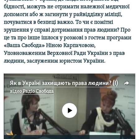
МУЛЬТИМЕДІА
бідності, можуть не отримати належної медичної
допомоги або ж загинути у райвідділку міліції,
ФОТО
почуватися в безпеці важко. То чи є помітні
СПЕЦПРОЄКТИ
зрушення у справі дотримання прав людини? Про
це та про інше ішлося у розмові з гостем програми
ПОДКАСТИ
«Ваша Свобода» Ніною Карпачовою,
Уповноваженим Верховної Ради України з прав
КРИМ РЕАЛІЇ
людини, заслуженим юристом України.
РУС
УКР
Як в Україні захищають права людини? (I)
КТАТ
відео
Радіо Свобода
ДОЛУЧАЙСЯ!
No media source currently available