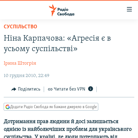
Доступність
посилання
Перейти
СУСПІЛЬСТВО
до
РАДІО СВОБОДА – 70 РОКІВ
Ніна Карпачова: «Агресія є в
основного
ВСЕ ЗА ДОБУ
матеріалу
усьому суспільстві»
СТАТТІ
Перейти
до
Ірина Штогрін
ВІЙНА
ПОЛІТИКА
основної
10 грудня 2010, 22:49
РОСІЙСЬКА «ФІЛЬТРАЦІЯ»
ЕКОНОМІКА
навігації
Перейти
ДОНБАС.РЕАЛІЇ
СУСПІЛЬСТВО
Поділитись
Читати без VPN
до
КРИМ.РЕАЛІЇ
КУЛЬТУРА
пошуку
Додати Радіо Свобода як бажане джерело в Google
ТИ ЯК?
СПОРТ
СХЕМИ
Дотримання прав людини й досі залишається
УКРАЇНА
однією із найболючіших проблем для українського
КИТАЙ.ВИКЛИКИ
СВІТ
суспільства. У країні, де люди потерпають від