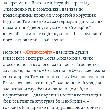
заперечує, що його адміністрація переслідує
Тимошенко та її соратників і називає це
правомірними кроками у боротьбі з корупцією.
Водночас Тимошенко характеризує ці дії влади як
намагання відвернути увагу від «ймовріної
корупції в адміністрації Януковича і в середовищі
його покровителів – олігархів».
Польська
«Жечпосполіта»
наводить думки
київського експерта Костя Бондаренка, який
стосовно нової карної справи проти Тимошенко
зауважив, що «диму без вогню не буває, але кожна
справа проти Тимошенко завжди буде політичною.
Влада хоче показати, що Тимошенко та її урядовці
зловживали службовим становищем і були
корумповані. Однак арешт Тимошенко підвищив
би її рейтинг та згуртував би її виборців», –
говорить Бондаренко і нагадує, як зріс авторитет