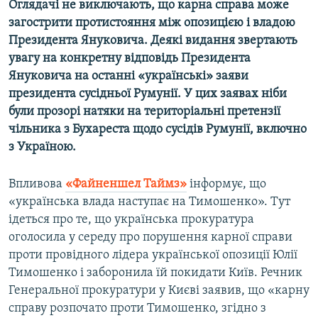
Оглядачі не виключають, що карна справа може
Усі сайти RFE/RL
загострити протистояння між опозицією і владою
Президента Януковича. Деякі видання звертають
увагу на конкретну відповідь Президента
Януковича на останні «українські» заяви
президента сусідньої Румунії. У цих заявах ніби
були прозорі натяки на територіальні претензії
чільника з Бухареста щодо сусідів Румунії, включно
з Україною.
Впливова
«Файненшел Таймз»
інформує, що
«українська влада наступає на Тимошенко». Тут
ідеться про те, що українська прокуратура
оголосила у середу про порушення карної справи
проти провідного лідера української опозиції Юлії
Тимошенко і заборонила їй покидати Київ. Речник
Генеральної прокуратури у Києві заявив, що «карну
справу розпочато проти Тимошенко, згідно з