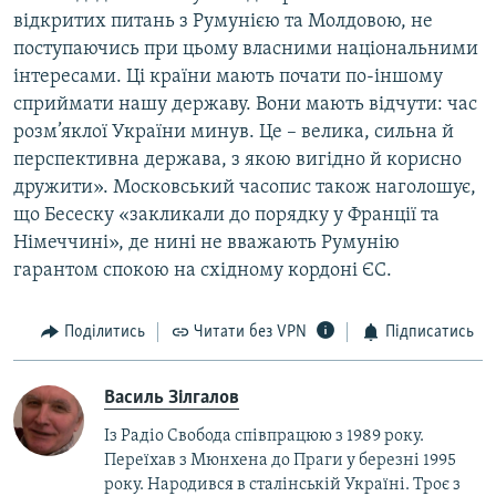
відкритих питань з Румунією та Молдовою, не
поступаючись при цьому власними національними
інтересами. Ці країни мають почати по-іншому
сприймати нашу державу. Вони мають відчути: час
розм’яклої України минув. Це – велика, сильна й
перспективна держава, з якою вигідно й корисно
дружити». Московський часопис також наголошує,
що Бесеску «закликали до порядку у Франції та
Німеччині», де нині не вважають Румунію
гарантом спокою на східному кордоні ЄС.
Поділитись
Читати без VPN
Підписатись
Василь Зілгалов
Із Радіо Свобода співпрацюю з 1989 року.
Переїхав з Мюнхена до Праги у березні 1995
року. Народився в сталінській Україні. Троє з