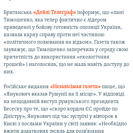
Британська
«Дейлі Телеґраф»
інформує, що «пані
Тимошенко, яка тепер фактично є лідером
приведеної у бойову готовність опозиції України,
назвала карну справу проти неї частиною
«політичного полювання на відьом». Газета також
зауважує, що Тимошенко заперечила у середу свою
причетність до використання «екологічних
грошей» і наголосила, що не мала навіть доступу до
них.
Російське видання
«Нєзавісімая газета»
пише, що
«Янукович вказав Румунії на її місце». У відповіді
на нещодавній виступ румунського президента
Бесеску про те, що «скоро кордон ЄС пройде по
Дністру», Янукович під час зустрічі у вівторок в
Києві з послами України у світі заявив: «Необхідно
вжити додаткових зусиль для розв’язання