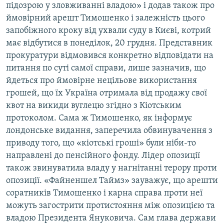
підозрою у зловживанні владою» і додав також про
ймовірний арешт Тимошенко і залежність цього
запобіжного кроку від ухвали суду в Києві, котрий
має відбутися в понеділок, 20 грудня. Представник
прокуратури відмовився конкретно відповідати на
питання по суті самої справи, лише зазначив, що
йдеться про ймовірне нецільове використання
грошей, що їх Україна отримала від продажу свої
квот на викиди вуглецю згідно з Кіотським
протоколом. Сама ж Тимошенко, як інформує
лондонське видання, заперечила обвинувачення з
приводу того, що «кіотські гроші» були ніби-то
направлені до пенсійного фонду. Лідер опозиції
також звинуватила владу у нагнітанні терору проти
опозиції. «Файненшел Таймз» зауважує, що арешти
соратників Тимошенко і карна справа проти неї
можуть загострити протистояння між опозицією та
владою Президента Януковича. Сам глава держави