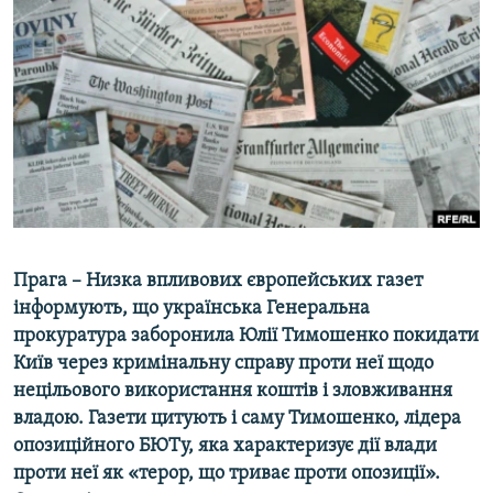
МУЛЬТИМЕДІА
ФОТО
СПЕЦПРОЄКТИ
ПОДКАСТИ
КРИМ РЕАЛІЇ
РУС
УКР
Прага – Низка впливових європейських газет
КТАТ
інформують, що українська Генеральна
прокуратура заборонила Юлії Тимошенко покидати
Київ через кримінальну справу проти неї щодо
ДОЛУЧАЙСЯ!
нецільового використання коштів і зловживання
владою. Газети цитують і саму Тимошенко, лідера
опозиційного БЮТу, яка характеризує дії влади
проти неї як «терор, що триває проти опозиції».