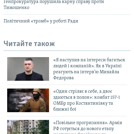
Генпрокуратура порушила карну справу проти
Тимошенко
Політичний «тромб» у роботі Ради
Читайте також
«Я наступив на інтереси багатьох
людей і компаній». Як в Україні
реагують на інтерв’ю Михайла
Федорова
«Один стріляє в себе, а двоє
здаються в полон»: комбат 157-ї
ОМБр про Костянтинівку та
ближні бої
«Повільне прогризання». Армія
РФ готується до нового етапу