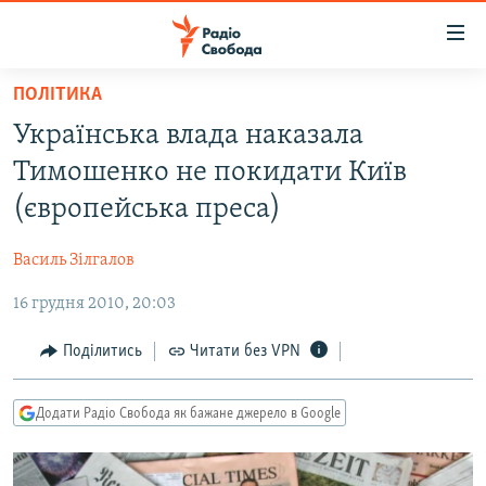
Доступність
посилання
Перейти
ПОЛІТИКА
до
РАДІО СВОБОДА – 70 РОКІВ
Українська влада наказала
основного
ВСЕ ЗА ДОБУ
матеріалу
Тимошенко не покидати Київ
СТАТТІ
Перейти
(європейська преса)
до
ВІЙНА
ПОЛІТИКА
основної
Василь Зілгалов
РОСІЙСЬКА «ФІЛЬТРАЦІЯ»
ЕКОНОМІКА
навігації
Перейти
16 грудня 2010, 20:03
ДОНБАС.РЕАЛІЇ
СУСПІЛЬСТВО
до
КРИМ.РЕАЛІЇ
КУЛЬТУРА
Поділитись
Читати без VPN
пошуку
ТИ ЯК?
СПОРТ
Додати Радіо Свобода як бажане джерело в Google
СХЕМИ
УКРАЇНА
КИТАЙ.ВИКЛИКИ
СВІТ