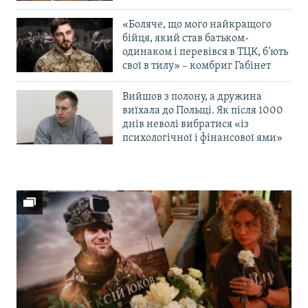
«Боляче, що мого найкращого
бійця, який став батьком-
одинаком і перевівся в ТЦК, б’ють
свої в тилу» – комбриг Габінет
Вийшов з полону, а дружина
виїхала до Польщі. Як після 1000
днів неволі вибратися «із
психологічної і фінансової ями»