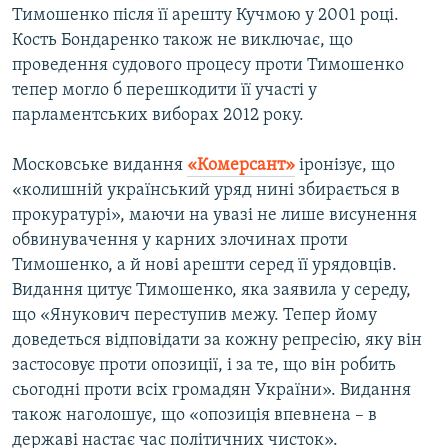
Тимошенко після її арешту Кучмою у 2001 році.
Кость Бондаренко також не виключає, що
проведення судового процесу проти Тимошенко
тепер могло б перешкодити її участі у
парламентських виборах 2012 року.
Московське видання
«Комерсант»
іронізує, що
«колишній український уряд нині збирається в
прокуратурі», маючи на увазі не лише висунення
обвинувачення у карних злочинах проти
Тимошенко, а й нові арешти серед її урядовців.
Видання цитує Тимошенко, яка заявила у середу,
що «Янукович переступив межу. Тепер йому
доведеться відповідати за кожну репресію, яку він
застосовує проти опозиції, і за те, що він робить
сьогодні проти всіх громадян України». Видання
також наголошує, що «опозиція впевнена – в
державі настає час політичних чисток».