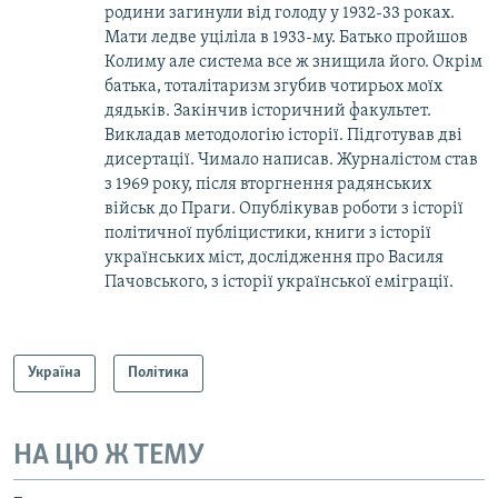
родини загинули від голоду у 1932-33 роках.
Мати ледве уціліла в 1933-му. Батько пройшов
Колиму але система все ж знищила його. Окрім
батька, тоталітаризм згубив чотирьох моїх
дядьків. Закінчив історичний факультет.
Викладав методологію історії. Підготував дві
дисертації. Чимало написав. Журналістом став
з 1969 року, після вторгнення радянських
військ до Праги. Опублікував роботи з історії
політичної публіцистики, книги з історії
українських міст, дослідження про Василя
Пачовського, з історії української еміграції.
Україна
Політика
НА ЦЮ Ж ТЕМУ