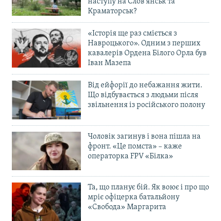
наступу на Слов’янськ та
Краматорськ?
«Історія ще раз сміється з
Навроцького». Одним з перших
кавалерів Ордена Білого Орла був
Іван Мазепа
Від ейфорії до небажання жити.
Що відбувається з людьми після
звільнення із російського полону
Чоловік загинув і вона пішла на
фронт. «Це помста» – каже
операторка FPV «Білка»
Та, що планує бій. Як воює і про що
мріє офіцерка батальйону
«Свобода» Маргарита