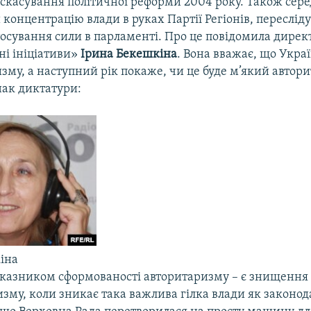
а скасування політичної реформи 2004 року. Також сер
 концентрацію влади в руках Партії Регіонів, переслід
стосування сили в парламенті. Про це повідомила дире
і ініціативи»
Ірина Бекешкіна
. Вона вважає, що Укра
зму, а наступний рік покаже, чи це буде м’який автор
нак диктатури:
іна
казником сформованості авторитаризму – є знищення
му, коли зникає така важлива гілка влади як законод