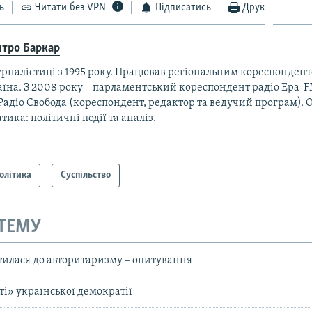
ь
Читати без VPN
Підписатись
Друк
тро Баркар
урналістиці з 1995 року. Працював регіональним кореспонден
їна. З 2008 року – парламентський кореспондент радіо Ера-FM
адіо Свобода (кореспондент, редактор та ведучий програм). 
тика: політичні події та аналіз.
олітика
Суспільство
 ТЕМУ
тилася до авторитаризму – опитування
ті» української демократії