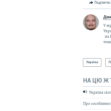
Поділитис
Дми
У ж
Укра
на Р
тема
Україна
П
НА ЦЮ Ж
Україна ско
Про «особливос