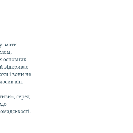
у: мати
елем,
х основних
ий відкриває
оки і вони не
осив він.
тиви», серед
одо
омадськості.