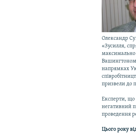
Олександр С
«Зусилля, сп
максимально 
Вашингтоном,
напрямках Укр
співробітницт
призвели до 
Експерти, що 
негативний п
проведення р
Цього року ві