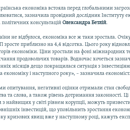
країнська економіка встояла перед глобальними загроза
влюватися, зазначила провідний дослідник Інституту 
а політичних консультацій
Олександра Бетлій
.
їни не відбулося, економіка все ж таки зростала. Очік
П зросте приблизно на 4,4 відсотка. Цього року відно
торів економіки. Ціни зростали на фоні міжнародних 
чання продовольчих товарів. Водночас хочеться зазна
нніх місяців дещо покращилася ситуація з інвестиція
 економіку і наступного року», – зазначила економіст
ами опитування, негативні оцінки отримали стан свобо
а та слова, а також рівень дотримання законності. Ці
 з найвищих у світі рівнем корупції, можуть призвести
овнішніх інвестицій, що уповільнить зростання економ
зку кризових явищ вже у наступному році, кажуть експ