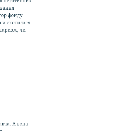
ед негативних
ування
ктор фонду
їна скотилася
итаризм, чи
авча. А вона