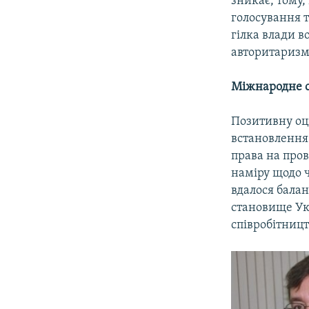
зникає, тому
голосування т
гілка влади во
авторитаризм
Міжнародне с
Позитивну оці
встановлення
права на пров
наміру щодо ч
вдалося бала
становище Ук
співробітниц