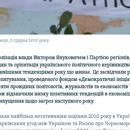
иєві, 3 грудня 2010 року
олізація влади Віктором Януковичем і Партією регіоні
ян та орієнтація українського політичного керівництва
ивішими тенденціями року що минає. Це засвідчили р
опитування, проведеного фондом «Демократичні ініціа
яти провідних політологів, журналістів та економістів
ож відзначили низку позитивних тенденцій в економіц
ипущення щодо загроз наступного року.
вали найбільш негативними подіями 2010 року в Украї
арківських угод між Україною та Росією про Чорноморс