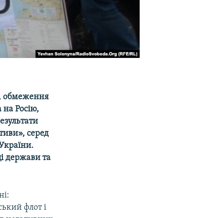
в, обмеження
 на Росію,
езультати
тиви», серед
 України.
і держави та
ні:
ький флот і