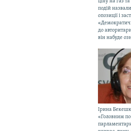
ціну на газ т
подій назвали
опозиції і за
«Демократичн
до авторитари
він набуде оз
Ірина Бекешк
«Головним по
парламентариз