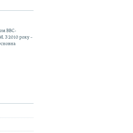
том BBC-
. З 2010 року –
Основна