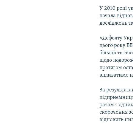
У 2010 році у
почала відно
досліджень т
«Дефолту Укра
цього року ВВ
більшість сек
щодо подорож
протягом оста
впливатиме на
За результат
підприємництв
разом з одним
скорочення з
відновить ни