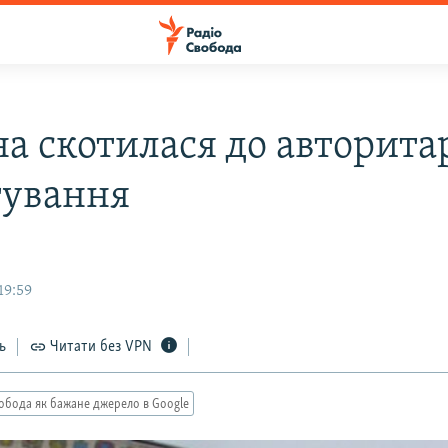
на скотилася до авторит
тування
19:59
ь
Читати без VPN
обода як бажане джерело в Google