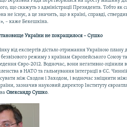
, що Верховна Рада перетворилася на просту машину дл
ого, що скажуть з адміністрації Президента. Тобто як 
на не існує, а це значить, що в країні, справді, стверди
», – каже Бекешкіна.
тановище України не покращилося – Сушко
нку від експертів дістало отримання Україною плану 
 безвізового режиму з країнам Європейського Союзу т
едення Євро-2012. Водночас, вони негативно оцінили в
ленства в НАТО та гальмування інтеграції в ЄС. Чинній
нсувати між Сходом і Заходом, і водночас зміцнити мі
раїни, зазначив науковий директор Інституту євроатл
тва
Олександр Сушко
.