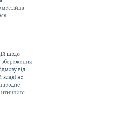
я
самостійна
вся
дій щодо
а збереження
ідмову від
 владі не
жнародне
античного