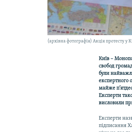
(архівна фотографія) Акція протесту у К
Київ – Моноп
свобод громад
були найважл
експертного 
майже п’ятдес
Експерти так
висловили пр
Експерти наз
підписання Х