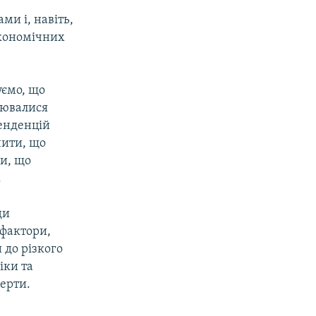
ми і, навіть,
економічних
уємо, що
влювалися
тенденцій
чити, що
ми, що
.
ди
 фактори,
 до різкого
іки та
ерти.