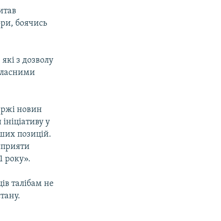
итав
ори, боячись
які з дозволу
 власними
ержі новин
ініціативу у
ших позицій.
сприяти
1 року».
ів талібам не
тану.