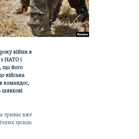
року війни в
 з НАТО і
, що його
що війська
ів командос,
ь шляхові
ка триває вже
гічних зусиль