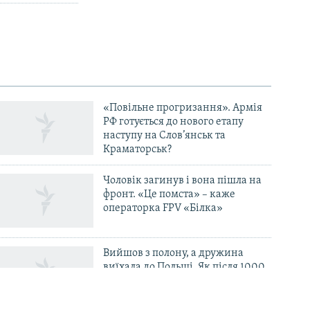
«Повільне прогризання». Армія
РФ готується до нового етапу
наступу на Слов’янськ та
Краматорськ?
Чоловік загинув і вона пішла на
фронт. «Це помста» – каже
операторка FPV «Білка»
Вийшов з полону, а дружина
виїхала до Польщі. Як після 1000
днів неволі вибратися «із
психологічної і фінансової ями»