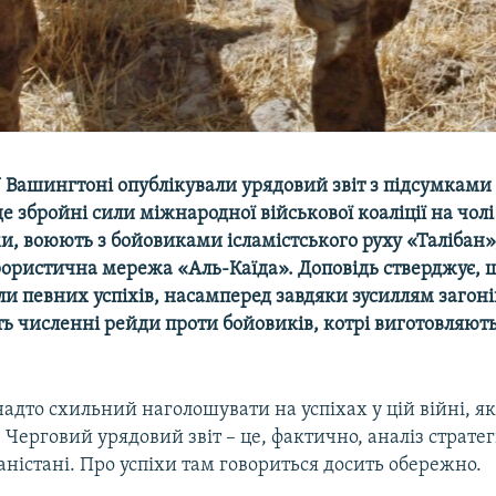
 Вашингтоні опублікували урядовий звіт з підсумками 
де збройні сили міжнародної військової коаліції на чолі
, воюють з бойовиками ісламістського руху «Талібан»
рористична мережа «Аль-Каїда». Доповідь стверджує, 
гли певних успіхів, насамперед завдяки зусиллям загон
ь численні рейди проти бойовиків, котрі виготовляют
надто схильний наголошувати на успіхах у цій війні, я
. Черговий урядовий звіт – це, фактично, аналіз страте
ганістані. Про успіхи там говориться досить обережно.