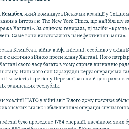
 Кемпбел
, який командує військами коаліції у Східно
заявив в інтерв»ю The New York Times, що найбільшу за
режа Хаггані». За оцінкою генерала, ці таліби «краще 
ені. Саме вони виготовляють найефективніші міни».
рала Кемпбела, війна в Афганістані, особливо у східній
и є фактично війною проти клану Хаггані. Його патріа
Хаггані свого часу багато в чому сприяв вигнанню ра
аністану. Нині його син Сірахуддін керує операціями тал
ійні ісламістів із регіону Перської затоки й центрально
ніх радянських республік.
хи коаліції НАТО у війні звіт Білого дому пояснює збі
риканських військ і збільшенням операцій спецзагоні
и місяці було проведено 1784 операції, наслідком яких б