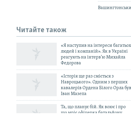
Вашингтонський
КРИМ РЕАЛІЇ
РУС
Читайте також
УКР
КТАТ
«Я наступив на інтереси багатьох
людей і компаній». Як в Україні
реагують на інтерв’ю Михайла
ДОЛУЧАЙСЯ!
Федорова
«Історія ще раз сміється з
Навроцького». Одним з перших
кавалерів Ордена Білого Орла бу
Іван Мазепа
Усі сайти RFE/RL
Та, що планує бій. Як воює і про
що мріє офіцерка батальйону
«Свобода» Маргарита