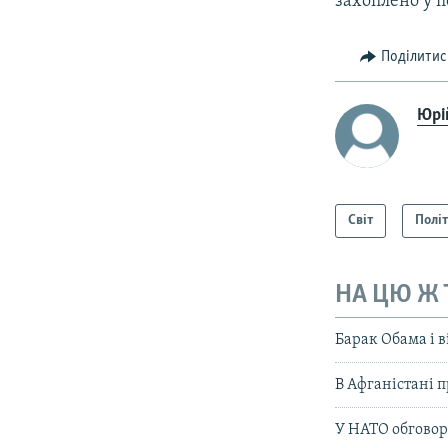
захоплено у п
Поділитис
Юрі
Світ
Полі
НА ЦЮ Ж
Барак Обама і в
В Афганістані 
У НАТО обговор