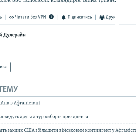
олон 880 талібських командирів. Війна триває.
ь
Читати без VPN
Підписатись
Друк
й Дулерайн
тика
 ТЕМУ
ійна в Афганістані
проведуть другий тур виборів президента
ять заклик США збільшити військовий контингент у Афганіст