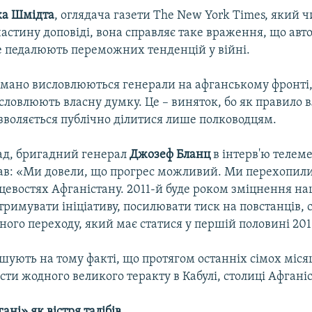
ка Шмідта
, оглядача газети The New York Times, який ч
астину доповіді, вона справляє таке враження, що авт
е педалюють переможних тенденцій у війні.
имано висловлюються генерали на афганському фронті, 
словлюють власну думку. Це – виняток, бо як правило
зволяється публічно ділитися лише полководцям.
ад, бригадний генерал
Джозеф Бланц
в інтерв'ю телем
ав: «Ми довели, що прогрес можливий. Ми перехопили 
цевостях Афганістану. 2011-й буде роком зміцнення на
римувати ініціативу, посилювати тиск на повстанців, 
ого переходу, який має статися у першій половині 201
ують на тому факті, що протягом останніх сімох місяц
сти жодного великого теракту в Кабулі, столиці Афганіс
ні» як вістря талібів