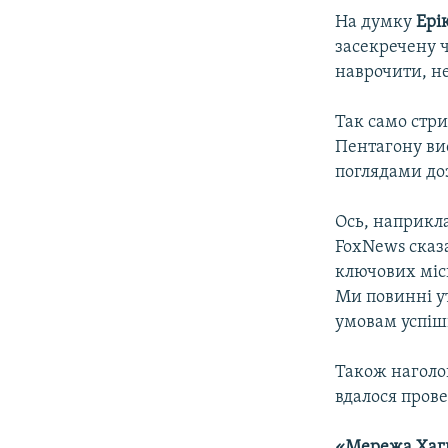
На думку
Ері
засекречену ч
наврочити, н
Так само стр
Пентагону ви
поглядами до
Ось, наприкл
FoxNews сказ
ключових міс
Ми повинні ут
умовам успішн
Також наголош
вдалося прове
«Мережа Хагга