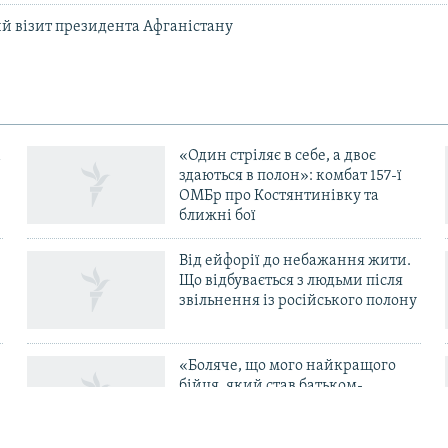
 візит президента Афганістану
«Один стріляє в себе, а двоє
здаються в полон»: комбат 157-ї
ОМБр про Костянтинівку та
ближні бої
Від ейфорії до небажання жити.
Що відбувається з людьми після
в
звільнення із російського полону
«Боляче, що мого найкращого
бійця, який став батьком-
одинаком і перевівся в ТЦК, б’ють
свої в тилу» – комбриг Габінет