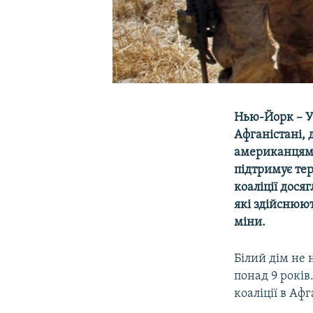
Нью-Йорк – У
Афганістані, 
американцями
підтримує те
коаліції дося
які здійснюют
міни.
Білий дім не 
понад 9 років
коаліції в Аф