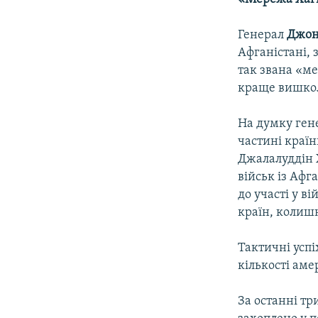
Генерал
Джон
Афганістані, 
так звана «ме
краще вишкол
На думку гене
частині країн
Джалалуддін 
військ із Афг
до участі у в
країн, колиш
Тактичні успі
кількості аме
За останні тр