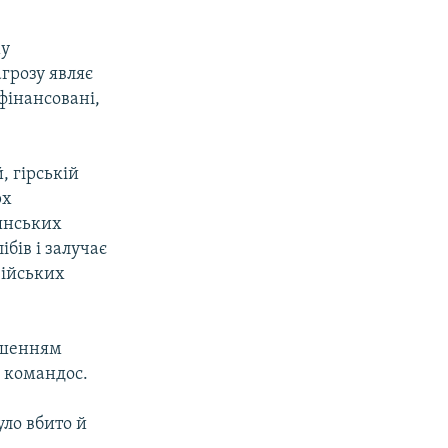
му
грозу являє
фінансовані,
, гірській
рх
дянських
ібів і залучає
азійських
льшенням
в командос.
уло вбито й