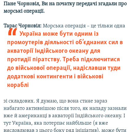
Пане Чорновіл, Ви на початку передачі згадали про
морські операції.
Тарас Чорновіл:
Морська операція – це тільки одна
Україна може бути одним із
промоутерів діяльності об’єднаних сил в
акваторії Індійського океану для
протидії піратству. Треба підключитися
до військової операції, надіславши туди
додаткові контингенти і військові
кораблі
зі складових. Я думаю, що вона стане зараз
набагато активнішою після того, як нападу зазнали
вже й американці в акваторії Індійського океану. І
тут Україна, яка потерпає найбільше (я вже
висловлював з цього боку ряд ініціатив), може бути