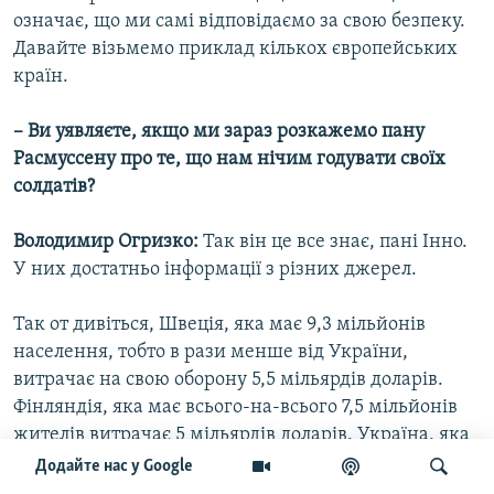
означає, що ми самі відповідаємо за свою безпеку.
Давайте візьмемо приклад кількох європейських
країн.
– Ви уявляєте, якщо ми зараз розкажемо пану
Расмуссену про те, що нам нічим годувати своїх
солдатів?
Володимир Огризко:
Так він це все знає, пані Інно.
У них достатньо інформації з різних джерел.
Так от дивіться, Швеція, яка має 9,3 мільйонів
населення, тобто в рази менше від України,
витрачає на свою оборону 5,5 мільярдів доларів.
Фінляндія, яка має всього-на-всього 7,5 мільйонів
жителів витрачає 5 мільярдів доларів. Україна, яка
має 47 мільйонів жителів, витрачає 1,5 мільярда
Додайте нас у Google
доларів. Ми зможемо підняти свої видатки хоча б