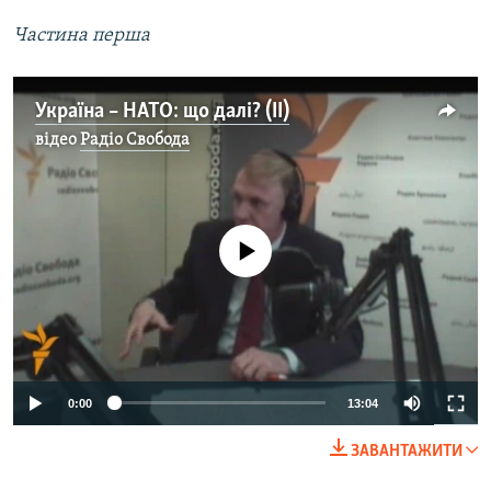
Усі сайти RFE/RL
Частина перша
Україна – НАТО: що далі? (ІI)
відео
Радіо Свобода
No media source currently available
0:00
13:04
ЗАВАНТАЖИТИ