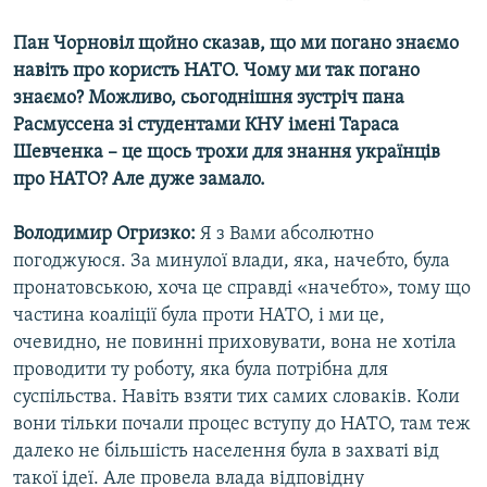
Пан Чорновіл щойно сказав, що ми погано знаємо
навіть про користь НАТО. Чому ми так погано
знаємо? Можливо, сьогоднішня зустріч пана
Расмуссена зі студентами КНУ імені Тараса
Шевченка – це щось трохи для знання українців
про НАТО? Але дуже замало.
Володимир Огризко:
Я з Вами абсолютно
погоджуюся. За минулої влади, яка, начебто, була
пронатовською, хоча це справді «начебто», тому що
частина коаліції була проти НАТО, і ми це,
очевидно, не повинні приховувати, вона не хотіла
проводити ту роботу, яка була потрібна для
суспільства. Навіть взяти тих самих словаків. Коли
вони тільки почали процес вступу до НАТО, там теж
далеко не більшість населення була в захваті від
такої ідеї. Але провела влада відповідну