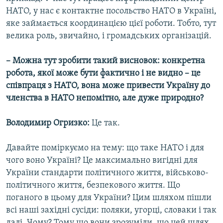
НАТО, у нас є контактне посольство НАТО в Україні,
яке займається координацією цієї роботи. Тобто, тут
велика роль, звичайно, і громадських організацій.
– Можна тут зробити такий висновок: конкретна
робота, якої може бути фактично і не видно – це
співпраця з НАТО, вона може привести Україну до
членства в НАТО непомітно, але дуже природно?
Володимир Огризко:
Це так.
Давайте поміркуємо на тему: що таке НАТО і для
чого воно Україні? Це максимально вигідні для
України стандарти політичного життя, військово-
політичного життя, безпекового життя. Що
поганого в цьому для України? Цим шляхом пішли
всі наші західні сусіди: поляки, угорці, словаки і так
далі. Чому? Тому що вони зрозуміли, що цей шлях