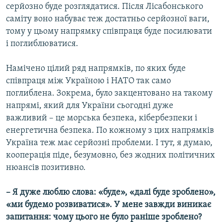
серйозно буде розглядатися. Після Лісабонського
саміту воно набуває теж достатньо серйозної ваги,
тому у цьому напрямку співпраця буде посилювати
і поглиблюватися.
Намічено цілий ряд напрямків, по яких буде
співпраця між Україною і НАТО так само
поглиблена. Зокрема, було закцентовано на такому
напрямі, який для України сьогодні дуже
важливий – це морська безпека, кібербезпеки і
енергетична безпека. По кожному з цих напрямків
Україна теж має серйозні проблеми. І тут, я думаю,
кооперація піде, безумовно, без жодних політичних
нюансів позитивно.
– Я дуже люблю слова: «буде», «далі буде зроблено»,
«ми будемо розвиватися». У мене завжди виникає
запитання: чому цього не було раніше зроблено?