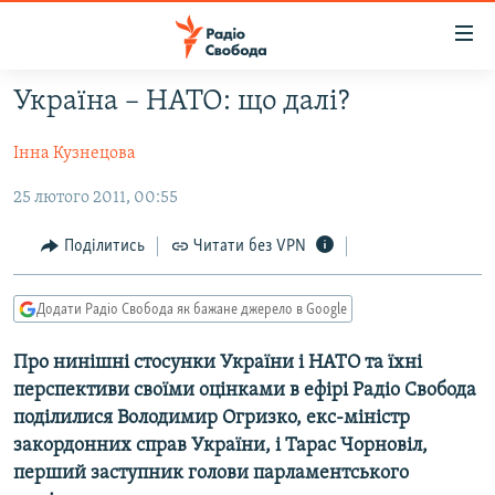
Доступність
посилання
Перейти
Україна – НАТО: що далі?
до
РАДІО СВОБОДА – 70 РОКІВ
основного
Інна Кузнецова
ВСЕ ЗА ДОБУ
матеріалу
СТАТТІ
Перейти
25 лютого 2011, 00:55
до
ВІЙНА
ПОЛІТИКА
Поділитись
Читати без VPN
основної
РОСІЙСЬКА «ФІЛЬТРАЦІЯ»
ЕКОНОМІКА
навігації
Перейти
Додати Радіо Свобода як бажане джерело в Google
ДОНБАС.РЕАЛІЇ
СУСПІЛЬСТВО
до
КРИМ.РЕАЛІЇ
КУЛЬТУРА
Про нинішні стосунки України і НАТО та їхні
пошуку
перспективи своїми оцінками в ефірі Радіо Свобода
ТИ ЯК?
СПОРТ
поділилися Володимир Огризко, екс-міністр
СХЕМИ
УКРАЇНА
закордонних справ України, і Тарас Чорновіл,
перший заступник голови парламентського
КИТАЙ.ВИКЛИКИ
СВІТ