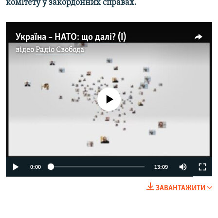
комітету у закордонних справах.
МУЛЬТИМЕДІА
ФОТО
Україна – НАТО: що далі? (I)
СПЕЦПРОЄКТИ
відео
Радіо Свобода
ПОДКАСТИ
КРИМ РЕАЛІЇ
No media source currently available
РУС
УКР
КТАТ
ДОЛУЧАЙСЯ!
0:00
13:09
ЗАВАНТАЖИТИ