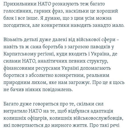
Прихильники НАТО розказують теж багато
голослівних, гарних фраз, наскільки це хороший
блок і все інше. Я думаю, що з цим усім можна
погодитися, але конкретики наводять занадто мало.
Візьміть деталі дуже далекі від військової сфери –
навіть та ж сама боротьба з загрозою паводків у
Карпатському регіоні, куди входить і Україна, де
силами НАТО, аналітичних певних структур,
фінансовими ресурсами Україні допомагають
боротися з абсолютно конкретним, реальним
природним лихом, яке нам загрожує. Про це я щось
не бачив ніяких повідомлень.
Багато дуже говориться про те, скільки сил
витратило НАТО на те, щоб відбулася адаптація
колишніх офіцерів, колишніх військовослужбовців,
які повертаються до мирного життя. Про такі речі