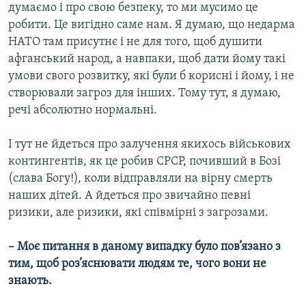
думаємо і про свою безпеку, то ми мусимо це
робити. Це вигідно саме нам. Я думаю, що недарма
НАТО там присутнє і не для того, щоб душити
афганський народ, а навпаки, щоб дати йому такі
умови свого розвитку, які були б корисні і йому, і не
створювали загроз для інших. Тому тут, я думаю,
речі абсолютно нормальні.
І тут не йдеться про залучення якихось військових
контингентів, як це робив СРСР, почивший в Бозі
(слава Богу!), коли відправляли на вірну смерть
наших дітей. А йдеться про звичайно певні
ризики, але ризики, які співмірні з загрозами.
– Моє питання в даному випадку було пов’язано з
тим, щоб роз’яснювати людям те, чого вони не
знають.