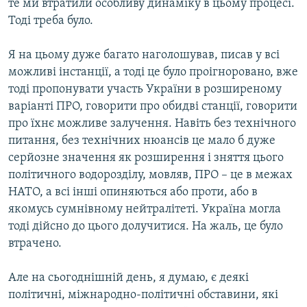
те ми втратили особливу динаміку в цьому процесі.
Тоді треба було.
Я на цьому дуже багато наголошував, писав у всі
можливі інстанції, а тоді це було проігноровано, вже
тоді пропонувати участь України в розширеному
варіанті ПРО, говорити про обидві станції, говорити
про їхнє можливе залучення. Навіть без технічного
питання, без технічних нюансів це мало б дуже
серйозне значення як розширення і зняття цього
політичного водорозділу, мовляв, ПРО – це в межах
НАТО, а всі інші опиняються або проти, або в
якомусь сумнівному нейтралітеті. Україна могла
тоді дійсно до цього долучитися. На жаль, це було
втрачено.
Але на сьогоднішній день, я думаю, є деякі
політичні, міжнародно-політичні обставини, які