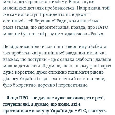
мені дають трошки оптимізму. Вони в дуже
маленьких деталях пробиваються. Наприклад, той
же самий виступ Президента на відкритті
останньої сесії Верховної Ради, коли він кілька
разів згадав, що євроінтеграція, правда, про НАТО
мови не було, але ні разу не згадав слово «Росія».
Це відкриває тільки зовнішню вершину айсберга
тих проблем, які у нинішньої влади виникли, яка
вважає, що поступки – це є ознака слабості і дальше
можна дотискати. Я думаю, що на цьому фоні зараз
дуже коректно, дуже спокійно піднімати рівень
діалогу Україна і євроатлантичний світ, напевне,
було б коректно, доречно і перспективно.
– Якщо ПРО – це для нас дуже важливо, то є речі,
почувши які, я думаю, що люди, які є
противниками вступу України до НАТО, скажуть: