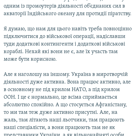
одним із промоутерів діяльності об’єднаних сил в
акваторії Індійського океану для протидії піратству.
Я думаю, що нам для цього навіть треба повноцінно
підключитися до військової операції, надіславши
туди додаткові контингенти і додаткові військові
кораблі. Нехай які вони не є, але їх участь там
може бути корисною.
Але я наголошу на іншому. Україна в миротворчій
діяльності дуже активна. Вона працює активно, але
в основному не під крилом НАТО, а під крилом
ООН. І це є нормально, це всіма сприймається
абсолютно спокійно. А що стосується Афганістану,
то ми там теж дуже активно присутні. Але, на
жаль, там літають наші льотчики, там працюють
наші спеціалісти, а вони працюють там не як
представники України, а як вільнонайняті особи