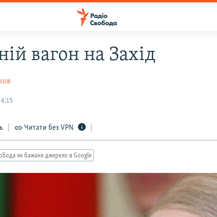
ній вагон на Захід
ков
14:15
ь
Читати без VPN
обода як бажане джерело в Google