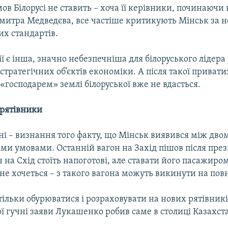
мов Білорусі не ставить – хоча її керівники, починаючи 
митра Медведєва, все частіше критикують Мінськ за н
х стандартів.
сії є інша, значно небезпечнішa для білоруського лідера
стратегічних об’єктів економіки. А після такої приватиз
господарем» землі білоруської вже не вдасться.
 рятівники
ні – визнання того факту, що Мінськ виявився між дво
ми умовами. Останній вагон на Захід пішов після пре
н на Схід стоїть напоготові, але ставати його пасажиро
е хочеться – з такого вагона можуть викинути на пов
ільки обурюватися і розраховувати на нових рятівникі
ї гучні заяви Лукашенко робив саме в столиці Казахст