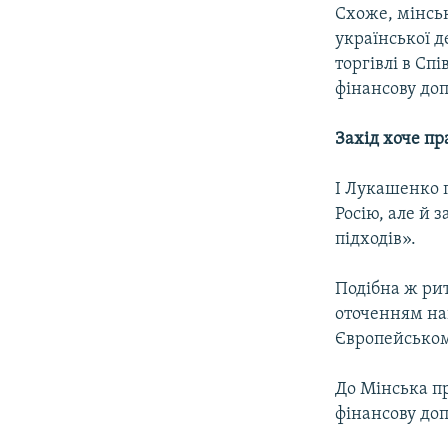
Схоже, мінськ
української д
торгівлі в Спі
фінансову доп
Захід хоче пр
І Лукашенко п
Росію, але й 
підходів».
Подібна ж ри
оточенням на
Європейському
До Мінська п
фінансову доп