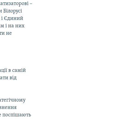
атизаторові –
 Білорусі
 і Єдиний
м і на них
ти не
ції в самій
ати від
атегічному
евнення
е поспішають