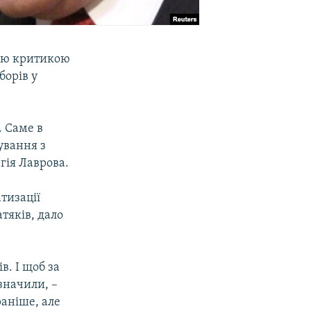
кою критикою
борів у
. Саме в
ування з
гія Лаврова.
тизації
атяків, дало
в. І щоб за
означили, –
раніше, але