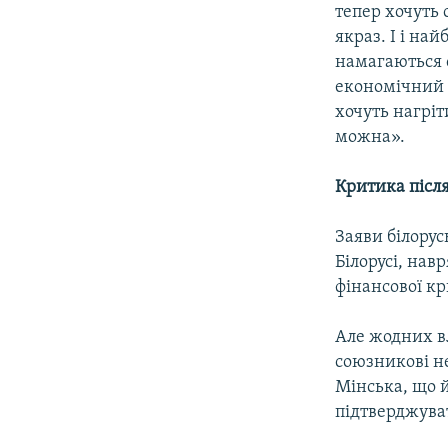
тепер хочуть 
якраз. І і на
намагаються 
економічний 
хочуть нагріт
можна».
Критика післ
Заяви білорус
Білорусі, нав
фінансової к
Але жодних в
союзникові не
Мінська, що 
підтверджува