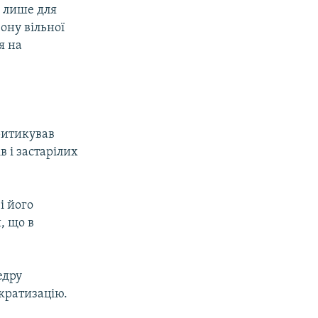
е лише для
зону вільної
я на
ритикував
в і застарілих
і його
, що в
едру
ократизацію.