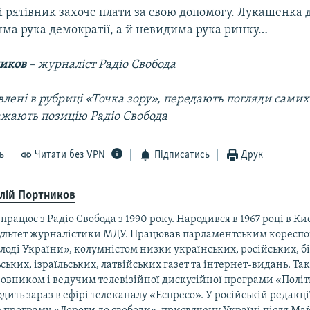
й рятівник захоче плати за свою допомогу. Лукашенка
има рука демократії, а й невидима рука ринку…
ников
– журналіст Радіо Свобода
лені в рубриці «Точка зору», передають погляди самих 
ажають позицію Радіо Свобода
ь
Читати без VPN
Підписатись
Друк
алій Портников
працює з Радіо Свобода з 1990 року. Народився в 1967 році в Ки
ультет журналістики МДУ. Працював парламентським коресп
оді України», колумністом низки українських, російських, б
ських, ізраїльських, латвійських газет та інтернет-видань. Та
овником і ведучим телевізійної дискусійної програми «Політ
дить зараз в ефірі телеканалу «Еспресо». У російській редакці