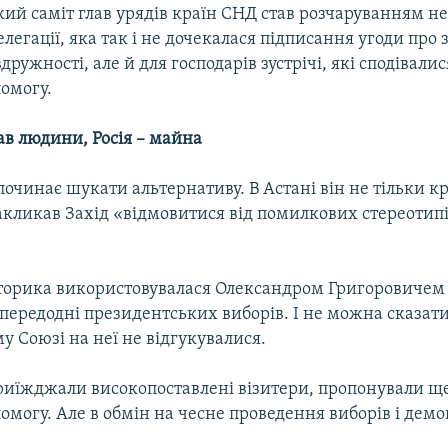
ий саміт глав урядів країн СНД став розчаруванням н
елегації, яка так і не дочекалася підписання угоди про 
вдружності, але й для господарів зустрічі, які сподівалис
омогу.
ав людини, Росія – майна
очинає шукати альтернативу. В Астані він не тільки к
закликав Захід «відмовитися від помилкових стереотипі
торика використовувалася Олександром Григоровичем 
передодні президентських виборів. І не можна сказати
 Союзі на неї не відгукувалися.
риїжджали високопоставлені візитери, пропонували щ
омогу. Але в обмін на чесне проведення виборів і дем