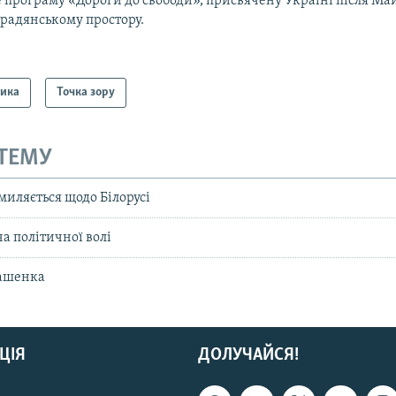
 програму «Дороги до свободи», присвячену Україні після Ма
традянському простору.
тика
Точка зору
 ТЕМУ
миляється щодо Білорусі
ча політичної волі
кашенка
ЦІЯ
ДОЛУЧАЙСЯ!