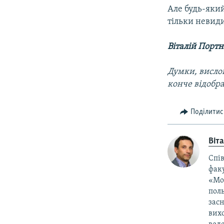
Але будь-яки
тільки невид
Віталій Порт
Думки, вислов
конче відобр
Поділитис
Віт
Спів
фак
«Мол
поль
засн
вихо