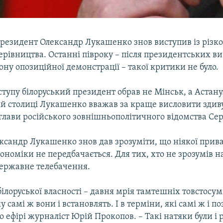
президент Олександр Лукашенко знов виступив із різ
ерівництва. Останні півроку – після президентських ви
згону опозиційної демонстрації – такої критики не було.
иступу білоруський президент обрав не Мінськ, а Астану
ій столиці Лукашенко вважав за краще висловити здив
глави російського зовнішньополітичного відомства Сер
ександр Лукашенко знов дав зрозуміти, що ніякої прива
кономіки не передбачається. Для тих, хто не зрозумів н
державне телебачення.
лоруської власності – давня мрія тамтешніх товстосумі
у самі ж вони і встановлять. І в терміни, які самі ж і п
о ефірі журналіст Юрій Прокопов. – Такі натяки були і 