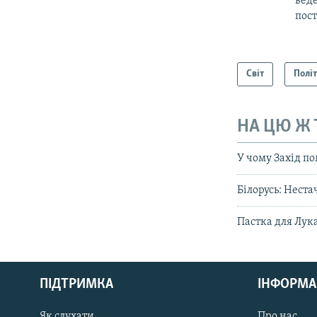
веде
пос
Світ
Полі
НА ЦЮ Ж
У чому Захід по
Білорусь: Неста
Пастка для Лу
КРИМ РЕАЛІЇ
РУС
ПІДТРИМКА
ІНФОРМА
УКР
КТАТ
Як слухати
Про нас