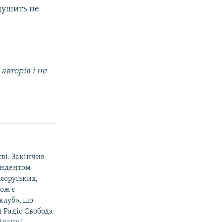
 душить не
авторів і не
єві. Закінчив
ондентом
ілоруських,
кож є
клуб», що
ї Радіо Свобода