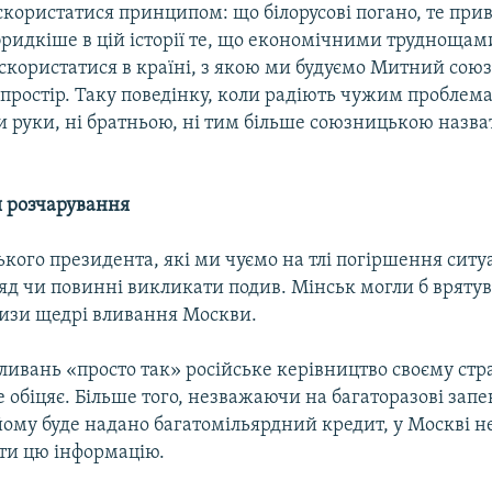
скористатися принципом: що білорусові погано, те прив
йбридкіше в цій історії те, що економічними труднощами
скористатися в країні, з якою ми будуємо Митний союз
простір. Таку поведінку, коли радіють чужим проблема
и руки, ні братньою, ні тим більше союзницькою назва
я розчарування
ького президента, які ми чуємо на тлі погіршення ситуа
ряд чи повинні викликати подив. Мінськ могли б врятув
ризи щедрі вливання Москви.
ливань «просто так» російське керівництво своєму стр
 обіцяє. Більше того, незважаючи на багаторазові зап
йому буде надано багатомільярдний кредит, у Москві н
ти цю інформацію.