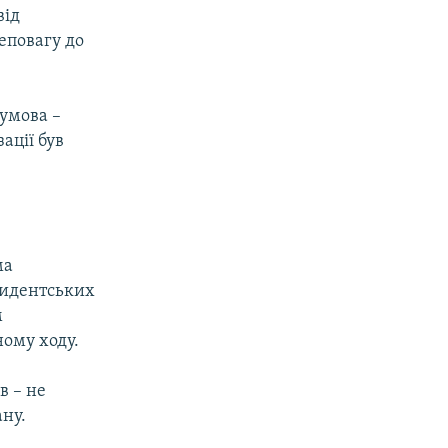
від
еповагу до
 умова –
ації був
ма
зидентських
м
ному ходу.
в – не
ану.