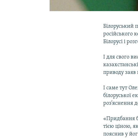
Білоруський 
російського к
Білорусі і ро
І для свого в
казахстанськ
приводу заяв 
І саме тут Ол
білоруської е
роз’яснення 
«Придбання бі
тією ціною, як
пояснив у йог