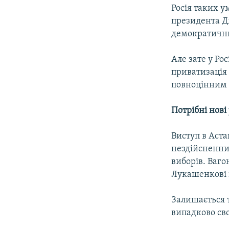
Росія таких у
президента Д
демократични
Але зате у Ро
приватизація 
повноцінним «
Потрібні нові
Виступ в Аста
нездійсненни
виборів. Ваго
Лукашенкові н
Залишається т
випадково сво