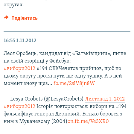
округах.
Поділитись
16:55
1.11.2012
Леся Оробець, кандидат від «Батьківщини», пише
на своїй сторінці у Фейсбук:
#вибори2012
#194 ОВКЧечетов прийшов, щоб по
цьому округу протягнути ще одну тушку. А в цей
момент знову щез...
fb.me/2sIV8jn8W
— Lesya Orobets (@LesyaOrobets)
Листопад 1, 2012
#вибори2012
Історія повторюється: вибори на #194
фальсифікує генерал Дерновий. Батько боровся з
ним в Мукачевому (2004)
on.fb.me/Ve3XR0