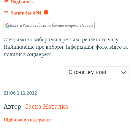
Поділитись
МУЛЬТИМЕДІА
Читати без VPN
ФОТО
Додати Радіо Свобода як бажане джерело в Google
СПЕЦПРОЄКТИ
ПОДКАСТИ
Стежимо за виборами в режимі реального часу.
Найцікавіше про вибори: інформація, фото, відео та
КРИМ РЕАЛІЇ
новини з соцмереж!
РУС
УКР
Cпочатку нові
КТАТ
21:06
1.11.2012
ДОЛУЧАЙСЯ!
Автор:
Саска Наталка
Підбиваємо підсумки:
Усі сайти RFE/RL