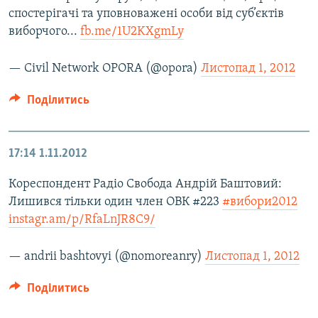
спостерігачі та уповноважені особи від суб’єктів
виборчого...
fb.me/1U2KXgmLy
— Civil Network OPORA (@opora)
Листопад 1, 2012
Поділитись
17:14
1.11.2012
Кореспондент Радіо Свобода Андрій Баштовий:
Лишився тільки один член ОВК #223
#вибори2012
instagr.am/p/RfaLnJR8C9/
— andrii bashtovyi (@nomoreanry)
Листопад 1, 2012
Поділитись