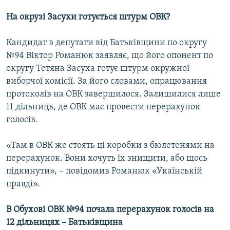
На окрузі Засухи готується штурм ОВК?
Кандидат в депутати від Батьківщини по округу
№94 Віктор Романюк заявляє, що його опонент по
округу Тетяна Засуха готує штурм окружної
виборчої комісії. За його словами, опрацювання
протоколів на ОВК завершилося. Залишилися лише
11 дільниць, де ОВК має провести перерахунок
голосів.
«Там в ОВК же стоять ці коробки з бюлетенями на
перерахунок. Вони хочуть їх знищити, або щось
підкинути», – повідомив Романюк «Укаїнській
правді».
В Обухові ОВК №94 почала перерахунок голосів на
12 дільницях – Батьківщина