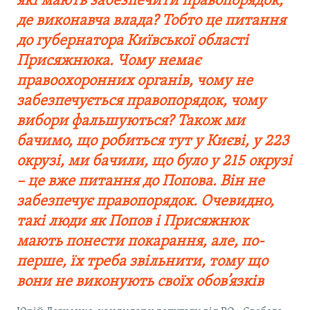
які мають забезпечити правопорядок,
де виконавча влада? Тобто це питання
до губернатора Київської області
Присяжнюка. Чому немає
правоохоронних органів, чому не
забезпечується правопорядок, чому
вибори фальшуються? Також ми
бачимо, що робиться тут у Києві, у 223
окрузі, ми бачили, що було у 215 окрузі
– це вже питання до Попова. Він не
забезпечує правопорядок. Очевидно,
такі люди як Попов і Присяжнюк
мають понести покарання, але, по-
перше, їх треба звільнити, тому що
вони не виконують своїх обов’язків