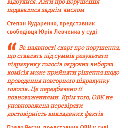
відбулися. Акти про порушення
подавалися заднім числом
Степан Кударенко, представник
свободівця Юрія Левченка у суді
За наявності скарг про порушення,
що ставлять під сумнів результати
підрахунку голосів окружна виборча
комісія може прийняти рішення щодо
проведення повторного підрахунку
голосів. Це передбачено її
повноваженнями. Крім того, ОВК не
уповноважена перевіряти
достовірність викладених фактів
Павло Реган, представник ОВК у суді