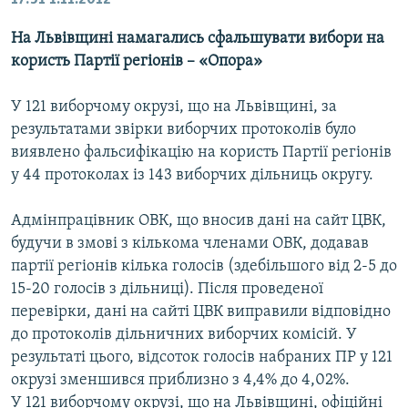
На Львівщині намагались сфальшувати вибори на
користь Партії регіонів – «Опора»
У 121 виборчому окрузі, що на Львівщині, за
результатами звірки виборчих протоколів було
виявлено фальсифікацію на користь Партії регіонів
у 44 протоколах із 143 виборчих дільниць округу.
Адмінпрацівник ОВК, що вносив дані на сайт ЦВК,
будучи в змові з кількома членами ОВК, додавав
партії регіонів кілька голосів (здебільшого від 2-5 до
15-20 голосів з дільниці). Після проведеної
перевірки, дані на сайті ЦВК виправили відповідно
до протоколів дільничних виборчих комісій. У
результаті цього, відсоток голосів набраних ПР у 121
окрузі зменшився приблизно з 4,4% до 4,02%.
У 121 виборчому окрузі, що на Львівщині, офіційні