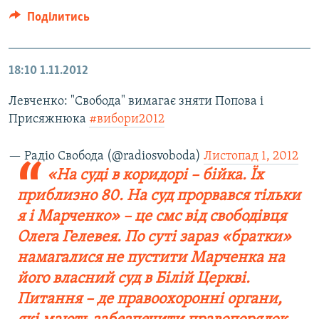
Поділитись
18:10
1.11.2012
Левченко: "Свобода" вимагає зняти Попова і
Присяжнюка
#вибори2012
— Радіо Свобода (@radiosvoboda)
Листопад 1, 2012
«На суді в коридорі – бійка. Їх
приблизно 80. На суд прорвався тільки
я і Марченко» – це смс від свободівця
Олега Гелевея. По суті зараз «братки»
намагалися не пустити Марченка на
його власний суд в Білій Церкві.
Питання – де правоохоронні органи,