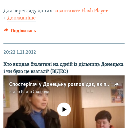
Для перегляду даних
завантажте Flash Player
+
Докладніше
Поділитись
20:22
1.11.2012
Хто вкидав бюлетені на одній із дільниць Донецька
і чи було це взагалі? (ВІДЕО)
Спостерігач у Донецьку розповідає, як побачив вкидання та інші порушення на власні очі
відео
Радіо Свобода
No media source currently available