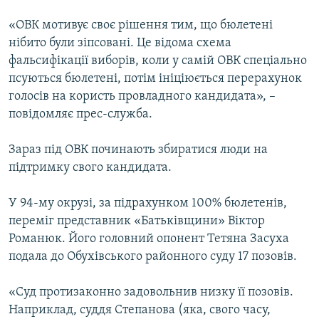
«ОВК мотивує своє рішення тим, що бюлетені
нібито були зіпсовані. Це відома схема
фальсифікації виборів, коли у самій ОВК спеціально
псуються бюлетені, потім ініціюється перерахунок
голосів на користь провладного кандидата», –
повідомляє прес-служба.
Зараз під ОВК починають збиратися люди на
підтримку свого кандидата.
У 94-му окрузі, за підрахунком 100% бюлетенів,
переміг представник «Батьківщини» Віктор
Романюк. Його головний опонент Тетяна Засуха
подала до Обухівського районного суду 17 позовів.
«Cуд протизаконно задовольнив низку її позовів.
Наприклад, суддя Степанова (яка, свого часу,