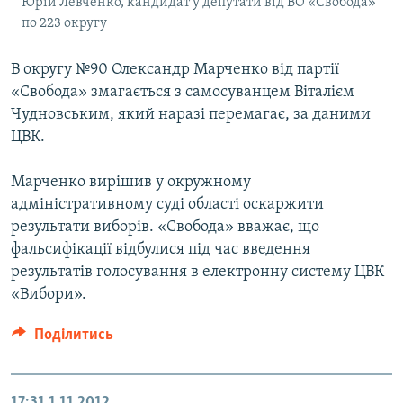
Юрій Левченко, кандидат у депутати від ВО «Свобода»
по 223 округу
В округу №90 Олександр Марченко від партії
«Свобода» змагається з самосуванцем Віталієм
Чудновським, який наразі перемагає, за даними
ЦВК.
Марченко вирішив у окружному
адміністративному суді області оскаржити
результати виборів. «Свобода» вважає, що
фальсифікації відбулися під час введення
результатів голосування в електронну систему ЦВК
«Вибори».
Поділитись
17:31
1.11.2012