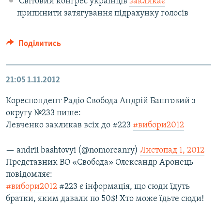
Світовий конгрес українців
закликає
припинити затягування підрахунку голосів
Поділитись
21:05
1.11.2012
Кореспондент Радіо Свобода Андрій Баштовий з
округу №233 пише:
Левченко закликав всіх до #223
#вибори2012
— andrii bashtovyi (@nomoreanry)
Листопад 1, 2012
Представник ВО «Свобода» Олександр Аронець
повідомляє:
#вибори2012
#223 є інформація, що сюди їдуть
братки, яким давали по 50$! Хто може їдьте сюди!