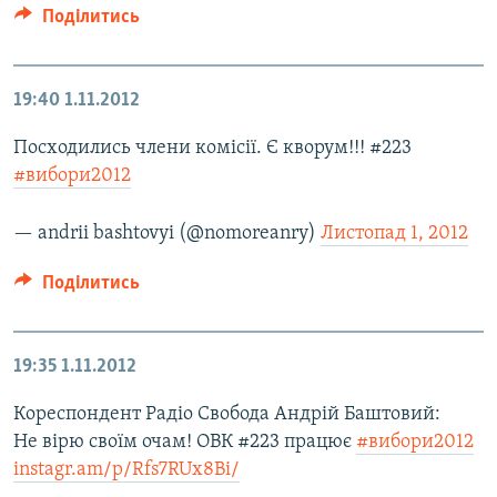
Поділитись
19:40
1.11.2012
Посходились члени комісії. Є кворум!!! #223
#вибори2012
— andrii bashtovyi (@nomoreanry)
Листопад 1, 2012
Поділитись
19:35
1.11.2012
Кореспондент Радіо Свобода Андрій Баштовий:
Не вірю своїм очам! ОВК #223 працює
#вибори2012
instagr.am/p/Rfs7RUx8Bi/