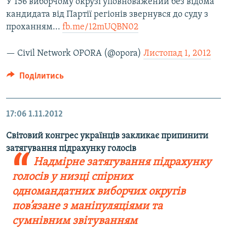
У 156 виборчому окрузі уповноважений без відома
кандидата від Партії регіонів звернувся до суду з
проханням...
fb.me/12mUQBN02
— Civil Network OPORA (@opora)
Листопад 1, 2012
Поділитись
17:06
1.11.2012
Світовий конгрес українців закликає припинити
затягування підрахунку голосів
Надмірне затягування підрахунку
голосів у низці спірних
одномандатних виборчих округів
пов’язане з маніпуляціями та
сумнівним звітуванням