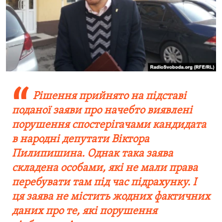
Рішення прийнято на підставі
поданої заяви про начебто виявлені
порушення спостерігачами кандидата
в народні депутати Віктора
Пилипишина. Однак така заява
складена особами, які не мали права
перебувати там під час підрахунку. І
ця заява не містить жодних фактичних
даних про те, які порушення