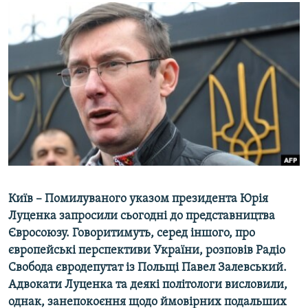
МУЛЬТИМЕДІА
ФОТО
СПЕЦПРОЄКТИ
ПОДКАСТИ
КРИМ РЕАЛІЇ
РУС
УКР
КТАТ
Київ – Помилуваного указом президента Юрія
Луценка запросили сьогодні до представництва
ДОЛУЧАЙСЯ!
Євросоюзу. Говоритимуть, серед іншого, про
європейські перспективи України, розповів Радіо
Свобода євродепутат із Польщі Павел Залевський.
Адвокати Луценка та деякі політологи висловили,
однак, занепокоєння щодо ймовірних подальших