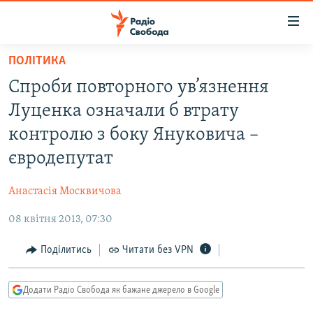
Доступність
посилання
Перейти
ПОЛІТИКА
до
РАДІО СВОБОДА – 70 РОКІВ
Спроби повторного ув’язнення
основного
ВСЕ ЗА ДОБУ
матеріалу
Луценка означали б втрату
СТАТТІ
Перейти
контролю з боку Януковича –
до
ВІЙНА
ПОЛІТИКА
євродепутат
основної
РОСІЙСЬКА «ФІЛЬТРАЦІЯ»
ЕКОНОМІКА
навігації
Анастасія Москвичова
Перейти
ДОНБАС.РЕАЛІЇ
СУСПІЛЬСТВО
до
08 квітня 2013, 07:30
КРИМ.РЕАЛІЇ
КУЛЬТУРА
пошуку
ТИ ЯК?
Поділитись
Читати без VPN
СПОРТ
СХЕМИ
УКРАЇНА
Додати Радіо Свобода як бажане джерело в Google
КИТАЙ.ВИКЛИКИ
СВІТ