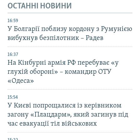
ОСТАННІ НОВИНИ
16:59
У Болгарії поблизу кордону з Румунією
вибухнув безпілотник – Радев
16:37
На Кінбурні армія РФ перебуває «у
глухій обороні» – командир ОТУ
«Одеса»
15:54
У Києві попрощалися із керівником
загону «Плацдарм», який загинув під
час евакуації тіл військових