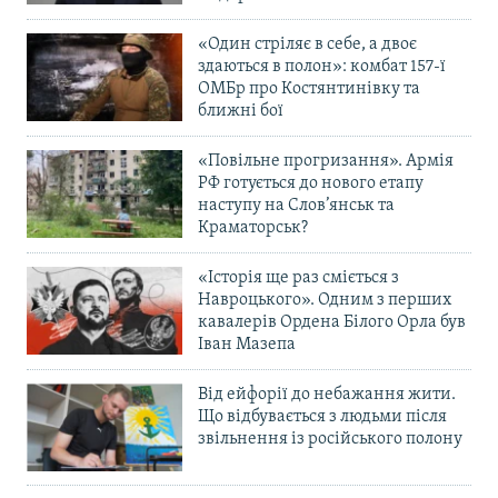
«Один стріляє в себе, а двоє
здаються в полон»: комбат 157-ї
ОМБр про Костянтинівку та
ближні бої
«Повільне прогризання». Армія
РФ готується до нового етапу
наступу на Слов’янськ та
Краматорськ?
«Історія ще раз сміється з
Навроцького». Одним з перших
кавалерів Ордена Білого Орла був
Іван Мазепа
Від ейфорії до небажання жити.
Що відбувається з людьми після
звільнення із російського полону