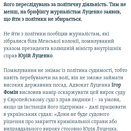
його переслідувань за політичну діяльність. Тим не
Усі сайти RFE/RL
менш, на брифінгу журналістам Луценко заявив,
що йти з політики не збирається.
Не йти з політики пообіцяв журналістам, які
зібралися біля Менської колонії, помилуваний
указом президента колишній міністр внутрішніх
справ
Юрій Луценко
.
Помилування не знімає із політика судимості, тобто
навіть перебуваючи на волі, він не зможе займати
високих державних посад. Адвокат Луценка
Ігор
Фомін
висловив намір оскаржувати цей вирок суду
у Європейському суді з прав людини і – за умови,
якщо ця інстанція його підтримає – далі працювати
в українських судах: «Доки не буде судового
рішення про закриття кримінальної справи або
виправдального вироку стосовно Юрія Луценка.