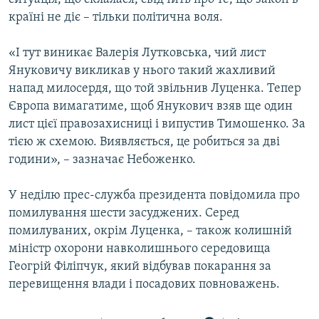
країні не діє – тільки політична воля.
«І тут виникає Валерія Лутковська, чий лист
Януковичу викликав у нього такий жахливий
напад милосердя, що той звільнив Луценка. Тепер
Європа вимагатиме, щоб Янукович взяв ще один
лист цієї правозахисниці і випустив Тимошенко. За
тією ж схемою. Виявляється, це робиться за дві
години», – зазначає Небоженко.
У неділю прес-служба президента повідомила про
помилування шести засуджених. Серед
помилуваних, окрім Луценка, – також колишній
міністр охорони навколишнього середовища
Геогрій Філіпчук, який відбував покарання за
перевищення влади і посадових повноважень.