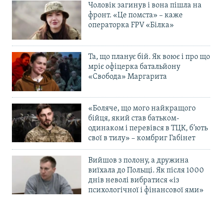
Чоловік загинув і вона пішла на
фронт. «Це помста» – каже
операторка FPV «Білка»
Та, що планує бій. Як воює і про що
мріє офіцерка батальйону
«Свобода» Маргарита
«Боляче, що мого найкращого
бійця, який став батьком-
одинаком і перевівся в ТЦК, б’ють
свої в тилу» – комбриг Габінет
Вийшов з полону, а дружина
виїхала до Польщі. Як після 1000
днів неволі вибратися «із
психологічної і фінансової ями»