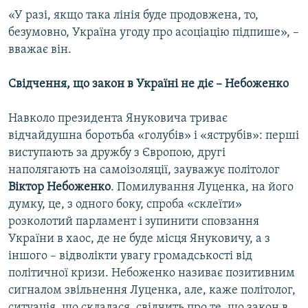
«У разі, якщо така лінія буде продовжена, то,
безумовно, Україна угоду про асоціацію підпише», –
вважає він.
Свідчення, що закон в Україні не діє – Небоженко
Навколо президента Януковича триває
відчайдушна боротьба «голубів» і «яструбів»: перші
виступають за дружбу з Європою, другі
наполягають на самоізоляції, зауважує політолог
Віктор Небоженко
. Помилування Луценка, на його
думку, це, з одного боку, спроба «склеїти»
розколотий парламент і зупинити сповзання
України в хаос, де не буде місця Януковичу, а з
іншого – відволікти увагу громадськості від
політичної кризи. Небоженко називає позитивним
сигналом звільнення Луценка, але, каже політолог,
ситуація, що склалася, свідчить про те, що закон в