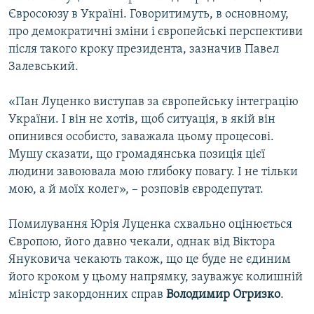
Євросоюзу в Україні. Говоритимуть, в основному,
про демократичні зміни і європейські перспективи
після такого кроку президента, зазначив Павел
Залевський.
«Пан Луценко виступав за європейську інтеграцію
України. І він не хотів, щоб ситуація, в якій він
опинився особисто, заважала цьому процесові.
Мушу сказати, що громадянська позиція цієї
людини завоювала мою глибоку повагу. І не тільки
мою, а й моїх колег», – розповів євродепутат.
Помилування Юрія Луценка схвально оцінюється
Європою, його давно чекали, однак від Віктора
Януковича чекають також, що це буде не єдиним
його кроком у цьому напрямку, зауважує колишній
міністр закордонних справ
Володимир Огризко
.