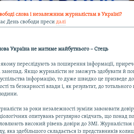
свободі слова і незалежним журналістам в Україні?
чає День свободи преси
далі
лова Україна не матиме майбутнього – Стець
в якому переслідують за поширення інформації, приреч
а занепад. Якщо журналісти не зможуть здобувати й 
успільства інформацію, то дуже швидко це призведе до
сті та безкарності влади і, як результат, до тотальног
людини.
рналісти за роки незалежності зуміли завоювати дові
ціологічних опитувань регулярно свідчать, що понад п
ловлюють високий рівень довіри до ЗМІ. Журналістам 
у, яка здебільшого складається із представників коли