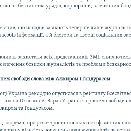
ітло на безчинства урядів, корпорацій, злочинних бан
ояснив, що нападів зазнають тепер не лише журналіст
асобів інформації, а й блогери та творці соціальних зас
кликав захистити всіх представників ЗМІ, спираючись
езпечення безпеки журналістів та проблеми безкарнос
івнем свободи слова між Алжиром і Гондурасом
ці Україна рекордно опустилася в рейтингу Всесвітньо
 – аж на 10 позицій. Зараз Україна за рівнем свободи с
Алжиром та Гондурасом.
ся, зокрема, про різке зростання кількості фізичних нап
рекордну кількість порушень прав журналістів за останн