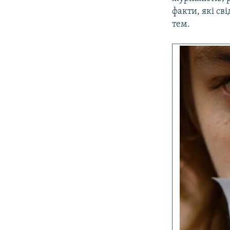
факти, які св
тем.