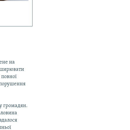
ене на
поширювати
 повної
о порушення
ру громадян.
оловина
вдалося
шньої