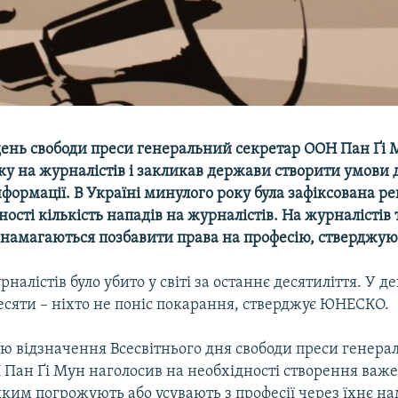
 день свободи преси генеральний секретар ООН Пан Ґі 
ку на журналістів і закликав держави створити умови 
ормації. В Україні минулого року була зафіксована ре
ості кількість нападів на журналістів. На журналістів 
 намагаються позбавити права на професію, стверджую
налістів було убито у світі за останнє десятиліття. У де
есяти – ніхто не поніс покарання, стверджує ЮНЕСКО.
цю відзначення Всесвітнього дня свободи преси генер
Пан Ґі Мун наголосив на необхідності створення важе
яким погрожують або усувають з професії через їхнє н