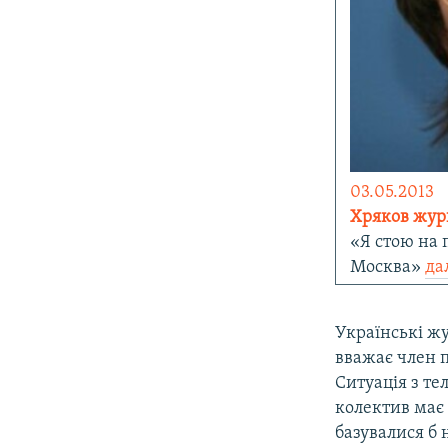
03.05.2013
Хряков журн
«Я стою на 
Москва»
да
Українські жу
вважає член 
Ситуація з т
колектив має
базувалися б 