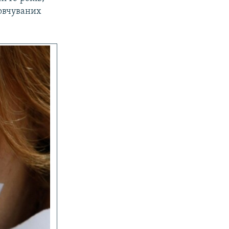
мовчуваних