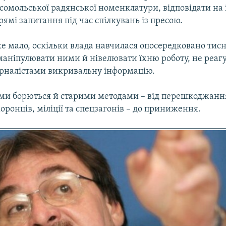
сомольської радянської номенклатури, відповідати на
рямі запитання під час спілкувань із пресою.
е мало, оскільки влада навчилася опосередковано тис
 маніпулювати ними й нівелювати їхню роботу, не реаг
налістами викривальну інформацію.
ами борються й старими методами – від перешкоджання
ронців, міліції та спецзагонів – до приниження.