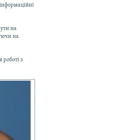
 інформаційні
нути на
уючи на
 роботі з