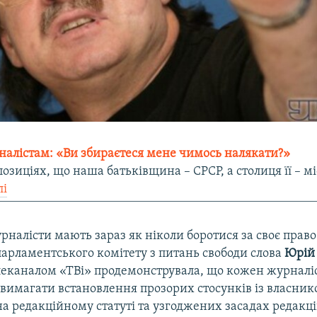
алістам: «Ви збираєтеся мене чимось налякати?»
позиціях, що наша батьківщина – СРСР, а столиця її – мі
лі
рналісти мають зараз як ніколи боротися за своє право
парламентського комітету з питань свободи слова
Юрій
елеканалом «ТВі» продемонструвала, що кожен журналі
 вимагати встановлення прозорих стосунків із власник
на редакційному статуті та узгоджених засадах редакц