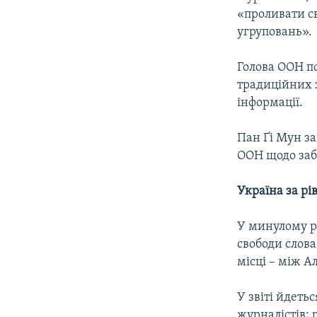
«проливати св
угруповань».
Голова ООН п
традиційних з
інформації.
Пан Ґі Мун за
ООН щодо заб
Україна за р
У минулому ро
свободи слова
місці – між 
У звіті йдеть
журналістів; 