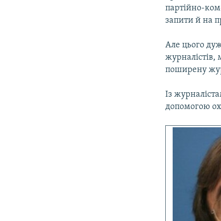
партійно-ком
запити й на п
Але цього дуж
журналістів,
поширену жур
Із журналіст
допомогою охо