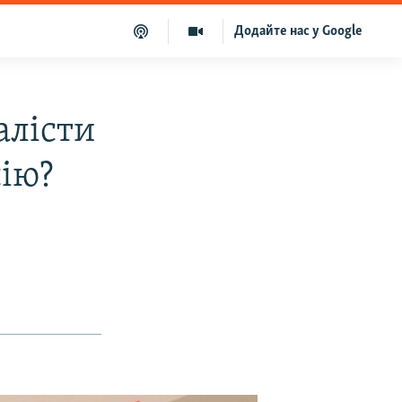
Додайте нас у Google
алісти
сію?