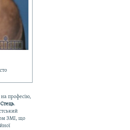
сто
 на професію,
 Стець
.
стський
ом ЗМІ, що
ійної