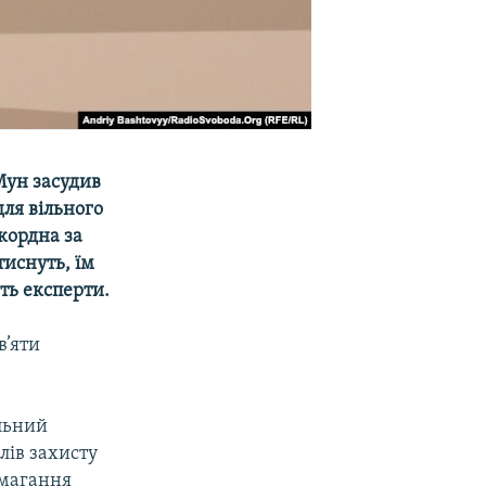
Мун засудив
для вільного
кордна за
тиснуть, їм
ть експерти.
в’яти
альний
лів захисту
амагання