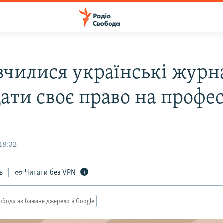
вчилися українські журн
ати своє право на профе
18:32
ь
Читати без VPN
обода як бажане джерело в Google