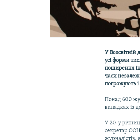
У Всесвітній
усі форми тис
поширення інф
часи незалежн
погрожують і
Понад 600 жур
випадках із д
У 20-у річни
секретар ООН 
журналістів, 