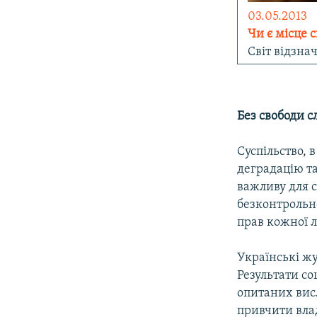
03.05.2013
Чи є місце 
Світ відзна
Без свободи с
Суспільство, 
деградацію т
важливу для с
безконтрольно
прав кожної 
Українські жу
Результати со
опитаних вис
привчити влад