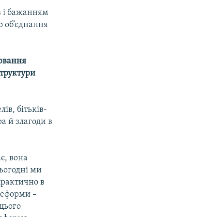
в і бажанням
о об’єднання
лювання
структури
ів, бітьків-
а й злагоди в
є, вона
Сьогодні ми
практично в
реформи –
 цього