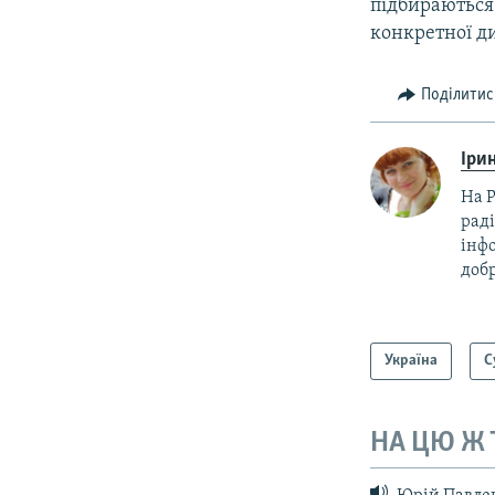
підбираються
конкретної д
Поділитис
Іри
На Р
раді
інф
добр
Україна
С
НА ЦЮ Ж