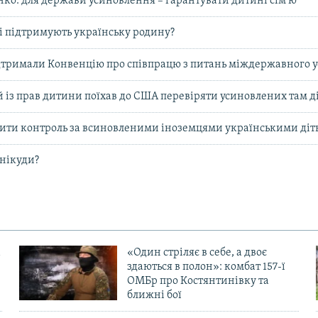
ко: для держави усиновлення – гарантувати дитині сім’ю
 підтримують українську родину?
дтримали Конвенцію про співпрацю з питань міждержавного 
із прав дитини поїхав до США перевіряти усиновлених там д
ити контроль за всиновленими іноземцями українськими ді
 нікуди?
«Один стріляє в себе, а двоє
здаються в полон»: комбат 157-ї
ОМБр про Костянтинівку та
ближні бої