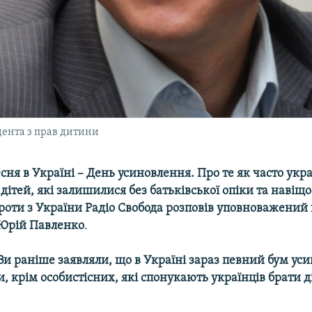
ента з прав дитини
есня в Україні – День усиновлення. Про те як часто укра
ітей, які залишилися без батьківської опіки та навіщо
роти з України Радіо Свобода розповів уповноважений 
Юрій Павленко
.
Ви раніше заявляли, що в Україні зараз певний бум ус
, крім особистісних, які спонукають українців брати д