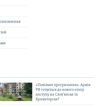
усиновлення
ітей
тьми
«Повільне прогризання». Армія
РФ готується до нового етапу
наступу на Слов’янськ та
Краматорськ?