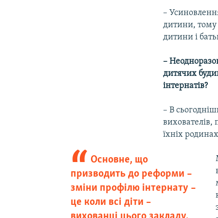
– Усиновленн
дитини, тому
дитини і бать
– Неодноразов
дитячих будин
інтернатів?
– В сьогодніш
вихователів,
їхніх родинах
Основне, що
призводить до реформи –
зміни профілю інтернату –
це коли всі діти –
вихованці цього закладу,