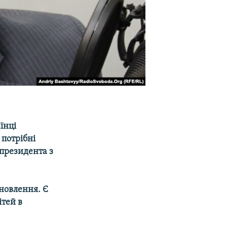
їнці
 потрібні
президента з
иновлення. Є
ітей в