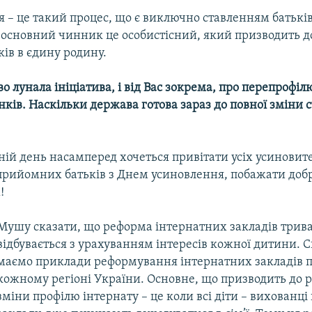
я – це такий процес, що є виключно ставленням батькі
 основний чинник це особистісний, який призводить д
ків в єдину родину.
о лунала ініціатива, і від Вас зокрема, про перепрофі
ків. Наскільки держава готова зараз до повної зміни 
ній день насамперед хочеться привітати усіх усиновител
 прийомних батьків з Днем усиновлення, побажати добр
!
Мушу сказати, що реформа інтернатних закладів трива
відбувається з урахуванням інтересів кожної дитини. 
маємо приклади реформування інтернатних закладів 
кожному регіоні України. Основне, що призводить до 
зміни профілю інтернату – це коли всі діти – вихованці