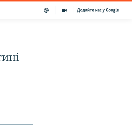
Додайте нас у Google
тині