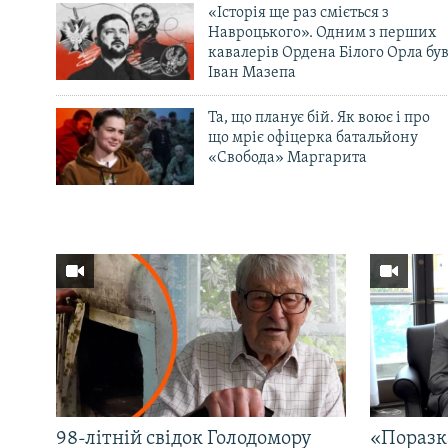
«Історія ще раз сміється з
Навроцького». Одним з перших
кавалерів Ордена Білого Орла бу
Іван Мазепа
Та, що планує бій. Як воює і про
що мріє офіцерка батальйону
«Свобода» Маргарита
98-літній свідок Голодомору
«Поразк