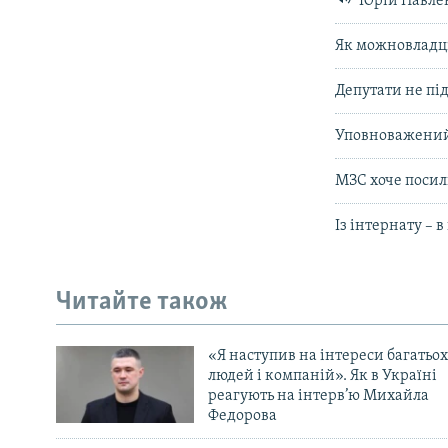
Юрій Павлен
Як можновладці
Депутати не пі
Уповноважений 
МЗС хоче посил
Із інтернату – в
Читайте також
«Я наступив на інтереси багатьох
людей і компаній». Як в Україні
реагують на інтерв’ю Михайла
Федорова