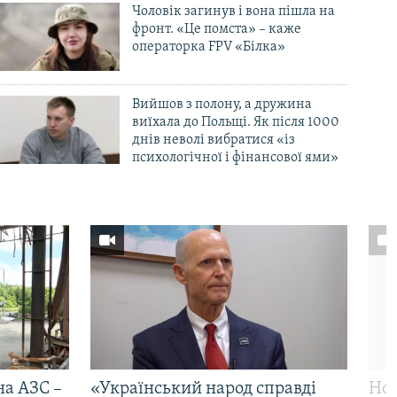
Чоловік загинув і вона пішла на
фронт. «Це помста» – каже
операторка FPV «Білка»
Вийшов з полону, а дружина
виїхала до Польщі. Як після 1000
днів неволі вибратися «із
психологічної і фінансової ями»
на АЗС –
«Український народ справді
Нов