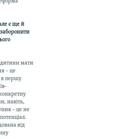
реформа
але є ще й
» заборонити
ього
о дитини мати
я – це
, в першу
ів-
 конкретну
и, навіть,
ення – це не
 потенціал.
дована від
тину