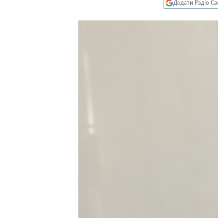
МУЛЬТИМЕДІА
Додати Радіо Св
ФОТО
СПЕЦПРОЄКТИ
ПОДКАСТИ