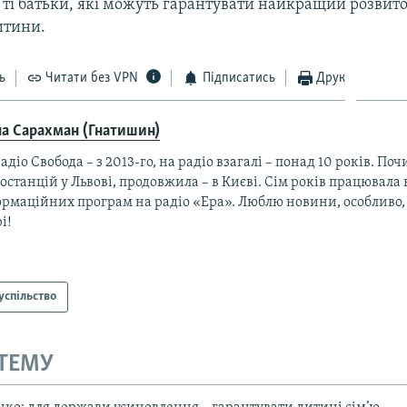
 ті батьки, які можуть гарантувати найкращий розвито
итини.
ь
Читати без VPN
Підписатись
Друк
на Сарахман (Гнатишин)
адіо Свобода – з 2013-го, на радіо взагалі – понад 10 років. По
останцій у Львові, продовжила – в Києві. Сім років працювала
ормаційних програм на радіо «Ера». Люблю новини, особливо,
і!
успільство
 ТЕМУ