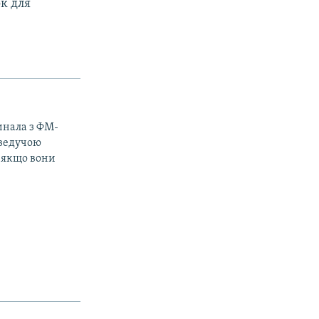
к для
чинала з ФМ-
 ведучою
 якщо вони