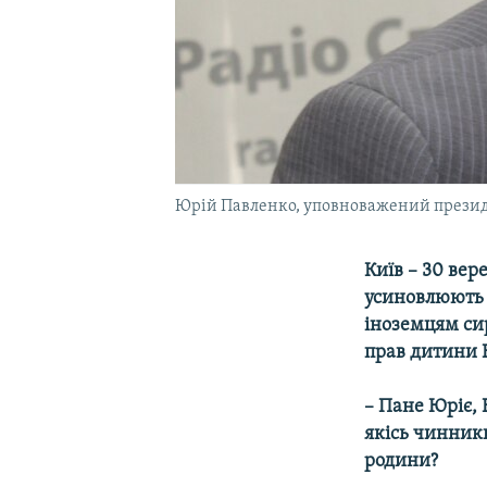
Юрій Павленко, уповноважений презид
Київ – 30 вер
усиновлюють д
іноземцям си
прав дитини 
– Пане Юріє, 
якісь чинники
родини?