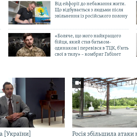
Від ейфорії до небажання жити.
Що відбувається з людьми після
в
звільнення із російського полону
«Боляче, що мого найкращого
бійця, який став батьком-
одинаком і перевівся в ТЦК, б’ють
свої в тилу» – комбриг Габінет
а [України]
Росія збільшила атаки 