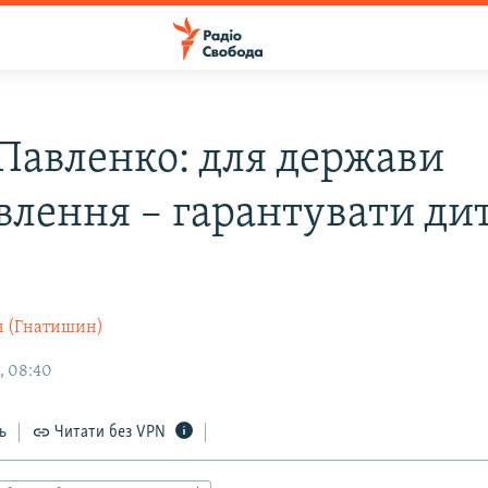
Павленко: для держави
влення – гарантувати ди
н (Гнатишин)
, 08:40
ь
Читати без VPN