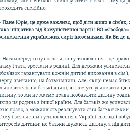
закладу, вже починають виховуватися в сім’ї. Тому ця 
проходить спокійно.
– Пане Юріє, це дуже важливо, щоб діти жили в сім’ях, 
така ініціатива від Комуністичної партії і ВО «Свобода
усиновлення українських сиріт іноземцями. Як Ви до ц
– Насамперед хочу сказати, що усиновлення – це прав
маму і тата, зростати в родині. Для держави усиновленн
обов’язок гарантувати кожній дитині виховання в сім’ї
чергу, звичайно, на батьківщині. Але, якщо немає бітьк
усиновителів на батьківщині, які хочуть усиновити цю
дитину, то ми не маємо права позбавляти дитину родин
якщо ця родина з іншої країни. Для батьків же усиновл
їхнє право, а можливість реалізувати свій батьківський
Тому і вся система усиновлення в Україні сьогодні побу
інтересів дитини: не батьки шукають дитину, а під ди