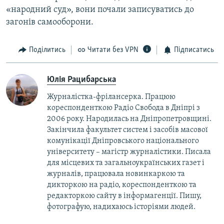
«народний суд», вони почали записуватись до
загонів самооборони.
Поділитись
Читати без VPN
Підписатись
Юлія Рацибарська
Журналістка-фрілансерка. Працюю
кореспонденткою Радіо Свобода в Дніпрі з
2006 року. Народилась на Дніпропетровщині.
Закінчила факультет систем і засобів масової
комунікації Дніпровського національного
університету – магістр журналістики. Писала
для місцевих та загальноукраїнських газет і
журналів, працювала новинкаркою та
дикторкою на радіо, кореспонденткою та
редакторкою сайту в інформагенції. Пишу,
фотографую, надихаюсь історіями людей.