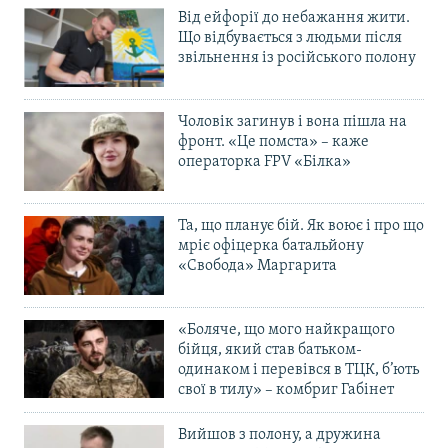
Від ейфорії до небажання жити.
Що відбувається з людьми після
звільнення із російського полону
Чоловік загинув і вона пішла на
фронт. «Це помста» – каже
операторка FPV «Білка»
Та, що планує бій. Як воює і про що
мріє офіцерка батальйону
«Свобода» Маргарита
«Боляче, що мого найкращого
бійця, який став батьком-
одинаком і перевівся в ТЦК, б’ють
свої в тилу» – комбриг Габінет
Вийшов з полону, а дружина