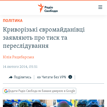
Доступність
посилання
Перейти
ПОЛІТИКА
до
РАДІО СВОБОДА – 70 РОКІВ
Криворізькі євромайданівці
основного
ВСЕ ЗА ДОБУ
матеріалу
заявляють про тиск та
СТАТТІ
Перейти
переслідування
до
ВІЙНА
ПОЛІТИКА
основної
Юлія Рацибарська
РОСІЙСЬКА «ФІЛЬТРАЦІЯ»
ЕКОНОМІКА
навігації
Перейти
14 лютого 2014, 05:51
ДОНБАС.РЕАЛІЇ
СУСПІЛЬСТВО
до
КРИМ.РЕАЛІЇ
КУЛЬТУРА
Поділитись
Читати без VPN
пошуку
ТИ ЯК?
СПОРТ
Додати Радіо Свобода як бажане джерело в Google
СХЕМИ
УКРАЇНА
КИТАЙ.ВИКЛИКИ
СВІТ