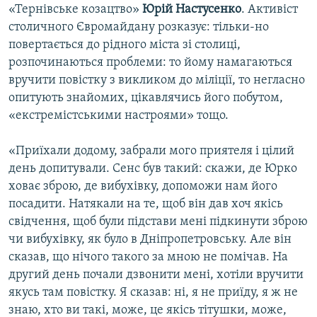
«Тернівське козацтво»
Юрій Настусенко
. Активіст
столичного Євромайдану розказує: тільки-но
повертається до рідного міста зі столиці,
розпочинаються проблеми: то йому намагаються
вручити повістку з викликом до міліції, то негласно
опитують знайомих, цікавлячись його побутом,
«екстремістськими настроями» тощо.
«Приїхали додому, забрали мого приятеля і цілий
день допитували. Сенс був такий: скажи, де Юрко
ховає зброю, де вибухівку, допоможи нам його
посадити. Натякали на те, щоб він дав хоч якісь
свідчення, щоб були підстави мені підкинути зброю
чи вибухівку, як було в Дніпропетровську. Але він
сказав, що нічого такого за мною не помічав. На
другий день почали дзвонити мені, хотіли вручити
якусь там повістку. Я сказав: ні, я не приїду, я ж не
знаю, хто ви такі, може, це якісь тітушки, може,