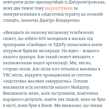
повторити долю однопартійців із Дніпропетровська,
яких два тижні тому
заарештували
за
звинуваченнями в «підготовці теракту на атомній
станції», зазначає Дмитро Бондаренко.
«Виходить на нашому місцевому телебаченні
сюжет, що нібито 600 молодиків в масках під
прапорами «Свободи» та УДАРу намагались взяти
штурмом будівлю міськради. На відео – жодного
нашого прапора. Але такий сюжет виходить з
паплюженням нашої організації. Ми, звісно,
готуємо позов. Але після того почались виклики в
УВС міста, відкрите провадження за статтею
«підготовка масових заворушень». Почали
викликати всіх активістів нашого Майдану.
Викликають мене, моїх заступників, помічника
народного депутата, навіть тих людей, яких не було
в місті, вони були в Києві. Ми вважаємо, що таким