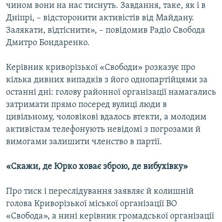
чином вони на нас тиснуть. Завдання, таке, як і в
Дніпрі, – відсторонити активістів від Майдану.
Залякати, відтіснити», – повідомив Радіо Свобода
Дмитро Бондаренко.
Керівник криворізької «Свободи» розказує про
кілька дивних випадків з його однопартійцями за
останні дні: голову районної організації намагались
затримати прямо посеред вулиці люди в
цивільному, чоловікові вдалось втекти, а молодим
активістам телефонують невідомі з погрозами й
вимогами залишити членство в партії.
«Скажи, де Юрко ховає зброю, де вибухівку»
Про тиск і переслідування заявляє й колишній
голова Криворізької міської організації ВО
«Свобода», а нині керівник громадської організації