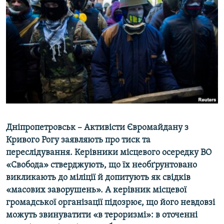
МУЛЬТИМЕДІА
ФОТО
СПЕЦПРОЄКТИ
ПОДКАСТИ
КРИМ РЕАЛІЇ
РУС
УКР
Дніпропетровськ – Активісти Євромайдану з
КТАТ
Кривого Рогу заявляють про тиск та
переслідування. Керівники місцевого осередку ВО
«Свобода» стверджують, що їх необґрунтовано
ДОЛУЧАЙСЯ!
викликають до міліції й допитують як свідків
«масових заворушень». А керівник місцевої
громадської організації підозрює, що його невдовзі
можуть звинуватити «в тероризмі»: в оточенні