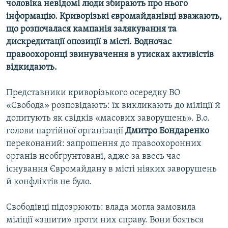
чоловіка невідомі люди збирають про нього
Усі сайти RFE/RL
інформацію. Криворізькі євромайданівці вважають,
що розпочалася кампанія залякування та
дискредитації опозиції в місті. Водночас
правоохоронці звинувачення в утисках активістів
відкидають.
Представники криворізького осередку ВО
«Свобода» розповідають: їх викликають до міліції й
допитують як свідків «масових заворушень». В.о.
голови партійної організації
Дмитро Бондаренко
переконаний: запрошення до правоохоронних
органів необґрунтовані, адже за ввесь час
існування Євромайдану в місті ніяких заворушень
й конфліктів не було.
Свободівці підозрюють: влада могла замовила
міліції «зшити» проти них справу. Вони бояться