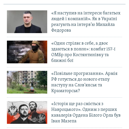
«Я наступив на інтереси багатьох
людей і компаній». Як в Україні
реагують на інтерв’ю Михайла
Федорова
«Один стріляє в себе, а двоє
здаються в полон»: комбат 157-ї
ОМБр про Костянтинівку та
ближні бої
«Повільне прогризання». Армія
РФ готується до нового етапу
наступу на Слов’янськ та
Краматорськ?
«Історія ще раз сміється з
Навроцького». Одним з перших
кавалерів Ордена Білого Орла був
Іван Мазепа