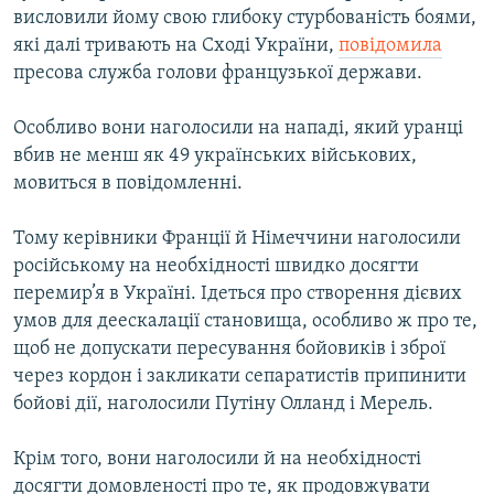
висловили йому свою глибоку стурбованість боями,
МУЛЬТИМЕДІА
які далі тривають на Сході України,
повідомила
ФОТО
пресова служба голови французької держави.
СПЕЦПРОЄКТИ
Особливо вони наголосили на нападі, який уранці
ПОДКАСТИ
вбив не менш як 49 українських військових,
мовиться в повідомленні.
КРИМ РЕАЛІЇ
РУС
Тому керівники Франції й Німеччини наголосили
російському на необхідності швидко досягти
УКР
перемир’я в Україні. Ідеться про створення дієвих
КТАТ
умов для деескалації становища, особливо ж про те,
щоб не допускати пересування бойовиків і зброї
ДОЛУЧАЙСЯ!
через кордон і закликати сепаратистів припинити
бойові дії, наголосили Путіну Олланд і Мерель.
Крім того, вони наголосили й на необхідності
досягти домовленості про те, як продовжувати