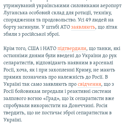
утримуваний українськими силовиками аеропорт
Луганська особовий склад для ротації, техніку,
спорядження та продовольство. Усі 49 людей на
борту загинули. У штабі АТО
заявляють
, що літак
збили з російської зброї.
Крім того, США і НАТО
підтвердили
, що танки, які
останніми днями були введені до України до рук
сепаратистів, відповідають наявним в арсеналі
Росії, хоча, як і при захопленні Криму, не мають
прямих позначень про належність до Росії. В
Україні так само заявляють про
свідчення
, що з
Росії бойовикам передали і реактивні системи
залпового вогню «Град», що їх сепаратисти вже
спробували використати на Донеччині. Росія
твердить, що не постачає зброї сепаратистам в
Україні.