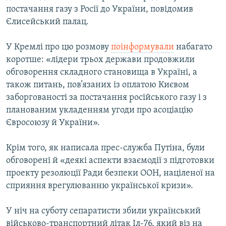
постачання газу з Росії до України, повідомив
Усі сайти RFE/RL
Єлисейський палац.
У Кремлі про цю розмову
поінформували
набагато
коротше: «лідери трьох держави продовжили
обговорення складного становища в Україні, а
також питань, пов’язаних із оплатою Києвом
заборгованості за постачання російського газу і з
планованим укладенням угоди про асоціацію
Євросоюзу й України».
Крім того, як написала прес-служба Путіна, були
обговорені й «деякі аспекти взаємодії з підготовки
проекту резолюції Ради безпеки ООН, націленої на
сприяння врегулюванню української кризи».
У ніч на суботу сепаратисти збили український
військово-транспортний літак Іл-76, який віз на