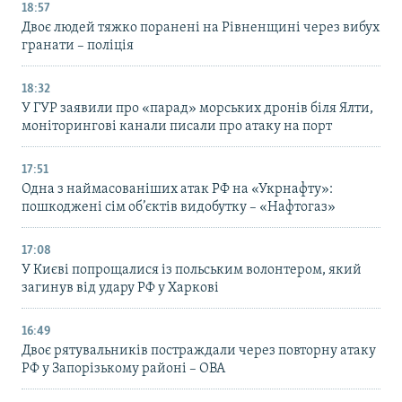
18:57
Двоє людей тяжко поранені на Рівненщині через вибух
гранати – поліція
18:32
У ГУР заявили про «парад» морських дронів біля Ялти,
моніторингові канали писали про атаку на порт
17:51
Одна з наймасованіших атак РФ на «Укрнафту»:
пошкоджені сім об’єктів видобутку – «Нафтогаз»
17:08
У Києві попрощалися із польським волонтером, який
загинув від удару РФ у Харкові
16:49
Двоє рятувальників постраждали через повторну атаку
РФ у Запорізькому районі – ОВА