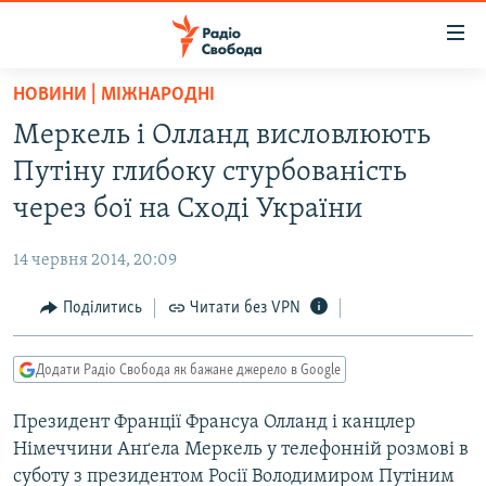
Доступність
посилання
Перейти
НОВИНИ | МІЖНАРОДНІ
до
РАДІО СВОБОДА – 70 РОКІВ
Меркель і Олланд висловлюють
основного
ВСЕ ЗА ДОБУ
матеріалу
Путіну глибоку стурбованість
СТАТТІ
Перейти
через бої на Сході України
до
ВІЙНА
ПОЛІТИКА
основної
14 червня 2014, 20:09
РОСІЙСЬКА «ФІЛЬТРАЦІЯ»
ЕКОНОМІКА
навігації
Перейти
Поділитись
Читати без VPN
ДОНБАС.РЕАЛІЇ
СУСПІЛЬСТВО
до
КРИМ.РЕАЛІЇ
КУЛЬТУРА
пошуку
Додати Радіо Свобода як бажане джерело в Google
ТИ ЯК?
СПОРТ
Президент Франції Франсуа Олланд і канцлер
СХЕМИ
УКРАЇНА
Німеччини Анґела Меркель у телефонній розмові в
КИТАЙ.ВИКЛИКИ
СВІТ
суботу з президентом Росії Володимиром Путіним