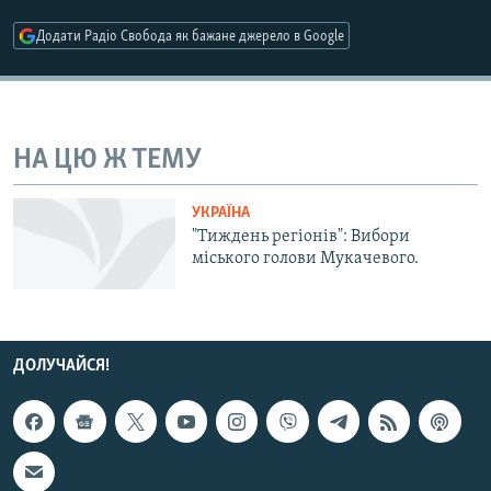
МУЛЬТИМЕДІА
Додати Радіо Свобода як бажане джерело в Google
ФОТО
СПЕЦПРОЄКТИ
ПОДКАСТИ
НА ЦЮ Ж ТЕМУ
КРИМ РЕАЛІЇ
УКРАЇНА
РУС
"Тиждень регіонів": Вибори
міського голови Мукачевого.
УКР
КТАТ
ДОЛУЧАЙСЯ!
ДОЛУЧАЙСЯ!