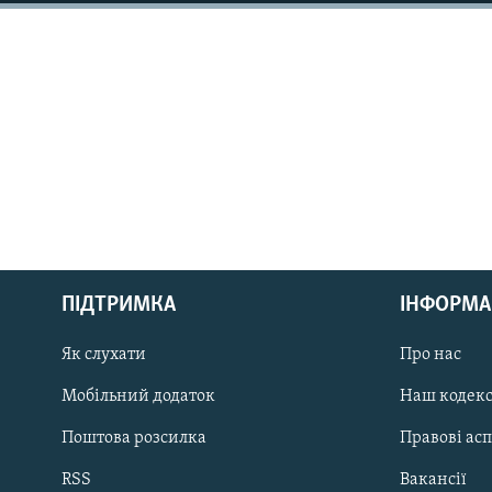
МУЛЬТИМЕДІА
ФОТО
СПЕЦПРОЄКТИ
ПОДКАСТИ
КРИМ РЕАЛІЇ
РУС
ПІДТРИМКА
ІНФОРМА
УКР
Як слухати
Про нас
КТАТ
Мобільний додаток
Наш кодек
ДОЛУЧАЙСЯ!
Поштова розсилка
Правові ас
RSS
Вакансії