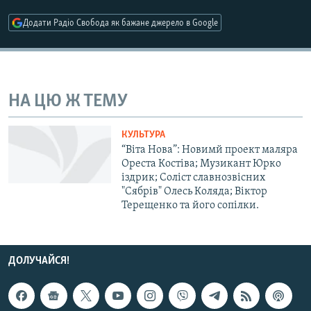
МУЛЬТИМЕДІА
Додати Радіо Свобода як бажане джерело в Google
ФОТО
СПЕЦПРОЄКТИ
ПОДКАСТИ
НА ЦЮ Ж ТЕМУ
КРИМ РЕАЛІЇ
КУЛЬТУРА
РУС
“Віта Нова”: Новимй проект маляра
Ореста Костіва; Музикант Юрко
УКР
іздрик; Соліст славнозвісних
"Сябрів" Олесь Коляда; Віктор
КТАТ
Терещенко та його сопілки.
ДОЛУЧАЙСЯ!
ДОЛУЧАЙСЯ!