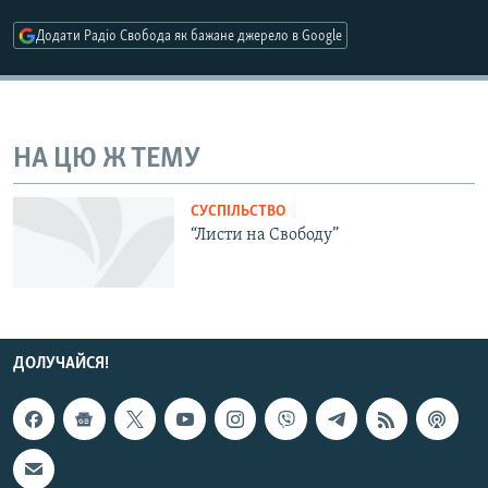
МУЛЬТИМЕДІА
Додати Радіо Свобода як бажане джерело в Google
ФОТО
СПЕЦПРОЄКТИ
ПОДКАСТИ
НА ЦЮ Ж ТЕМУ
КРИМ РЕАЛІЇ
СУСПІЛЬСТВО
РУС
“Листи на Свободу”
УКР
КТАТ
ДОЛУЧАЙСЯ!
ДОЛУЧАЙСЯ!