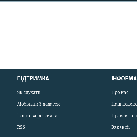
КИТАЙ.ВИКЛИКИ
МУЛЬТИМЕДІА
ФОТО
СПЕЦПРОЄКТИ
ПОДКАСТИ
КРИМ РЕАЛІЇ
ПІДТРИМКА
ІНФОРМА
РУС
Як слухати
Про нас
УКР
КТАТ
Мобільний додаток
Наш кодек
Поштова розсилка
Правові ас
ДОЛУЧАЙСЯ!
RSS
Вакансії