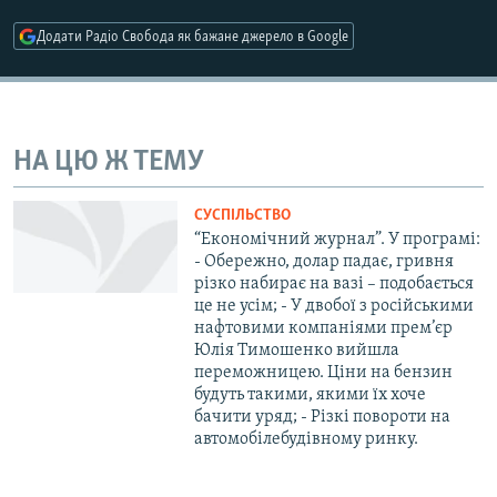
КИТАЙ.ВИКЛИКИ
Додати Радіо Свобода як бажане джерело в Google
МУЛЬТИМЕДІА
ФОТО
СПЕЦПРОЄКТИ
НА ЦЮ Ж ТЕМУ
ПОДКАСТИ
СУСПІЛЬСТВО
“Економічний журнал”. У програмі:
КРИМ РЕАЛІЇ
- Обережно, долар падає, гривня
РУС
різко набирає на вазі – подобається
це не усім; - У двобої з російськими
УКР
нафтовими компаніями прем’єр
КТАТ
Юлія Тимошенко вийшла
переможницею. Ціни на бензин
будуть такими, якими їх хоче
ДОЛУЧАЙСЯ!
бачити уряд; - Різкі повороти на
автомобілебудівному ринку.