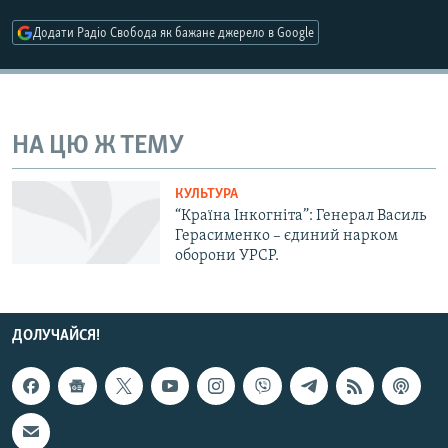
МУЛЬТИМЕДІА
Додати Радіо Свобода як бажане джерело в Google
ФОТО
СПЕЦПРОЄКТИ
ПОДКАСТИ
НА ЦЮ Ж ТЕМУ
КРИМ РЕАЛІЇ
КУЛЬТУРА
РУС
“Країна Інкогніта”: Генерал Василь
Герасименко – єдиний нарком
УКР
оборони УРСР.
КТАТ
ДОЛУЧАЙСЯ!
ДОЛУЧАЙСЯ!