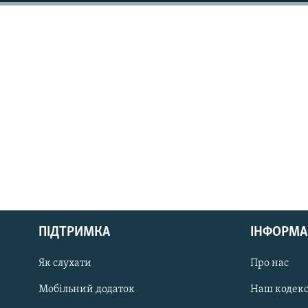
МУЛЬТИМЕДІА
ФОТО
СПЕЦПРОЄКТИ
ПОДКАСТИ
КРИМ РЕАЛІЇ
РУС
ПІДТРИМКА
ІНФОРМА
УКР
КТАТ
Як слухати
Про нас
Мобільний додаток
Наш кодек
ДОЛУЧАЙСЯ!