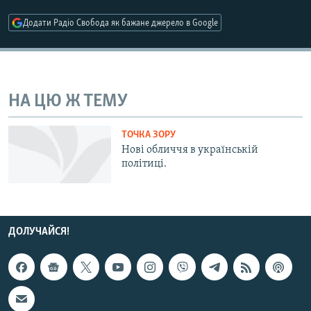
МУЛЬТИМЕДІА
Додати Радіо Свобода як бажане джерело в Google
ФОТО
СПЕЦПРОЄКТИ
ПОДКАСТИ
НА ЦЮ Ж ТЕМУ
КРИМ РЕАЛІЇ
ТОЧКА ЗОРУ
РУС
Нові обличчя в українській
політиці.
УКР
КТАТ
ДОЛУЧАЙСЯ!
ДОЛУЧАЙСЯ!