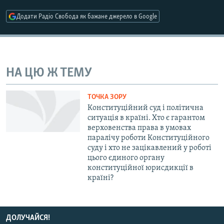
МУЛЬТИМЕДІА
Додати Радіо Свобода як бажане джерело в Google
ФОТО
СПЕЦПРОЄКТИ
ПОДКАСТИ
НА ЦЮ Ж ТЕМУ
КРИМ РЕАЛІЇ
ТОЧКА ЗОРУ
РУС
Конституційний суд і політична
ситуація в країні. Хто є гарантом
УКР
верховенства права в умовах
паралічу роботи Конституційного
КТАТ
суду і хто не зацікавлений у роботі
цього єдиного органу
ДОЛУЧАЙСЯ!
конституційної юрисдикції в
країні?
ДОЛУЧАЙСЯ!