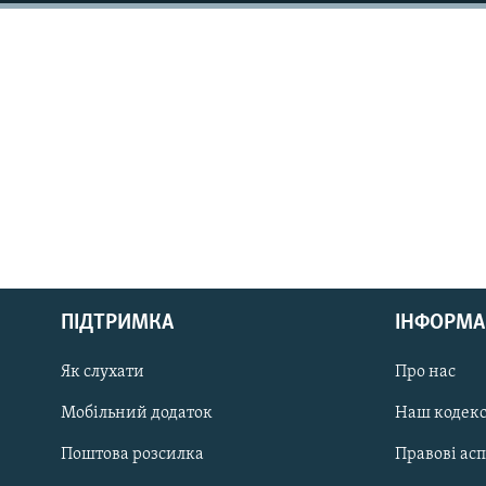
МУЛЬТИМЕДІА
ФОТО
СПЕЦПРОЄКТИ
ПОДКАСТИ
КРИМ РЕАЛІЇ
РУС
ПІДТРИМКА
ІНФОРМА
УКР
КТАТ
Як слухати
Про нас
Мобільний додаток
Наш кодек
ДОЛУЧАЙСЯ!
Поштова розсилка
Правові ас