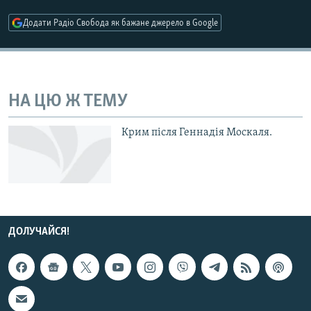
КИТАЙ.ВИКЛИКИ
Додати Радіо Свобода як бажане джерело в Google
МУЛЬТИМЕДІА
ФОТО
СПЕЦПРОЄКТИ
НА ЦЮ Ж ТЕМУ
ПОДКАСТИ
Крим після Геннадія Москаля.
КРИМ РЕАЛІЇ
РУС
УКР
КТАТ
ДОЛУЧАЙСЯ!
ДОЛУЧАЙСЯ!