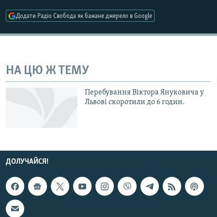
МУЛЬТИМЕДІА
Додати Радіо Свобода як бажане джерело в Google
ФОТО
СПЕЦПРОЄКТИ
ПОДКАСТИ
НА ЦЮ Ж ТЕМУ
КРИМ РЕАЛІЇ
Перебування Віктора Януковича у
РУС
Львові скоротили до 6 годин.
УКР
КТАТ
ДОЛУЧАЙСЯ!
ДОЛУЧАЙСЯ!