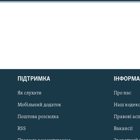
КИТАЙ.ВИКЛИКИ
МУЛЬТИМЕДІА
ФОТО
СПЕЦПРОЄКТИ
ПОДКАСТИ
КРИМ РЕАЛІЇ
ПІДТРИМКА
ІНФОРМА
РУС
Як слухати
Про нас
УКР
Мобільний додаток
Наш кодек
КТАТ
Поштова розсилка
Правові ас
ДОЛУЧАЙСЯ!
RSS
Вакансії