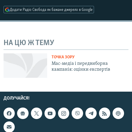
МУЛЬТИМЕДІА
Додати Радіо Свобода як бажане джерело в Google
ФОТО
СПЕЦПРОЄКТИ
ПОДКАСТИ
НА ЦЮ Ж ТЕМУ
КРИМ РЕАЛІЇ
ТОЧКА ЗОРУ
РУС
Мас-медіа і передвиборна
кампанія: оцінки експертів
УКР
КТАТ
ДОЛУЧАЙСЯ!
ДОЛУЧАЙСЯ!