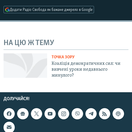
МУЛЬТИМЕДІА
Додати Радіо Свобода як бажане джерело в Google
ФОТО
СПЕЦПРОЄКТИ
ПОДКАСТИ
НА ЦЮ Ж ТЕМУ
КРИМ РЕАЛІЇ
ТОЧКА ЗОРУ
РУС
Коаліція демократичних сил: чи
вивчені уроки недавнього
УКР
минулого?
КТАТ
ДОЛУЧАЙСЯ!
ДОЛУЧАЙСЯ!