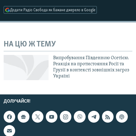
МУЛЬТИМЕДІА
Додати Радіо Свобода як бажане джерело в Google
ФОТО
СПЕЦПРОЄКТИ
ПОДКАСТИ
НА ЦЮ Ж ТЕМУ
КРИМ РЕАЛІЇ
Випробування Південною Осетією.
РУС
Реакція на протистояння Росії та
Грузії в контексті зовнішніх загроз
УКР
Україні
КТАТ
ДОЛУЧАЙСЯ!
ДОЛУЧАЙСЯ!