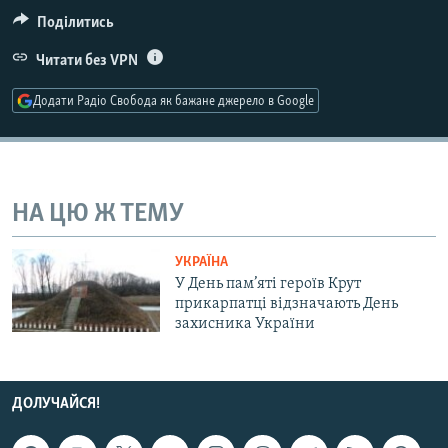
МУЛЬТИМЕДІА
Поділитись
ФОТО
Читати без VPN
СПЕЦПРОЄКТИ
Додати Радіо Свобода як бажане джерело в Google
ПОДКАСТИ
КРИМ РЕАЛІЇ
РУС
НА ЦЮ Ж ТЕМУ
УКР
УКРАЇНА
КТАТ
У День пам’яті героїв Крут
прикарпатці відзначають День
захисника України
ДОЛУЧАЙСЯ!
ДОЛУЧАЙСЯ!