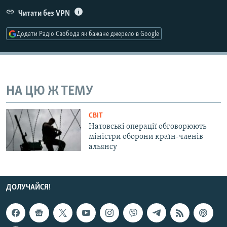
КИТАЙ.ВИКЛИКИ
Читати без VPN
МУЛЬТИМЕДІА
Додати Радіо Свобода як бажане джерело в Google
ФОТО
СПЕЦПРОЄКТИ
ПОДКАСТИ
НА ЦЮ Ж ТЕМУ
КРИМ РЕАЛІЇ
СВІТ
РУС
Натовські операції обговорюють
міністри оборони країн-членів
УКР
альянсу
КТАТ
ДОЛУЧАЙСЯ!
ДОЛУЧАЙСЯ!