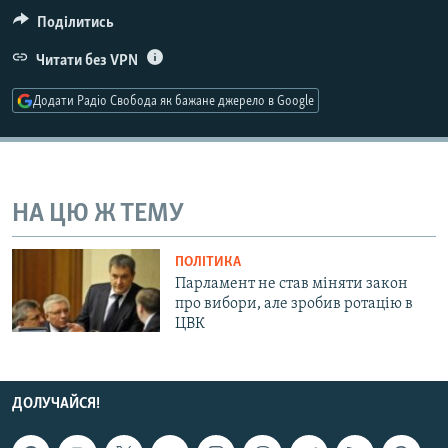
МУЛЬТИМЕДІА
Поділитись
ФОТО
Читати без VPN
СПЕЦПРОЄКТИ
Додати Радіо Свобода як бажане джерело в Google
ПОДКАСТИ
КРИМ РЕАЛІЇ
РУС
НА ЦЮ Ж ТЕМУ
УКР
ПОЛІТИКА
КТАТ
Парламент не став міняти закон
про вибори, але зробив ротацію в
ЦВК
ДОЛУЧАЙСЯ!
ДОЛУЧАЙСЯ!